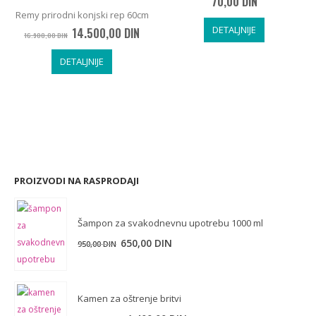
70,00
DIN
Remy prirodni konjski rep 60cm
DETALJNIJE
Originalna
Trenutna
14.500,00
DIN
16.900,00
DIN
cena
cena
je
je:
DETALJNIJE
bila:
14.500,00 DIN.
16.900,00 DIN.
PROIZVODI NA RASPRODAJI
Šampon za svakodnevnu upotrebu 1000 ml
Originalna
Trenutna
650,00
DIN
950,00
DIN
cena
cena
je
je:
bila:
650,00 DIN.
Kamen za oštrenje britvi
950,00 DIN.