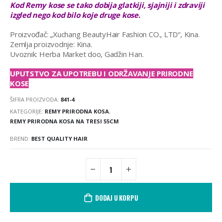
Kod Remy kose se tako dobija glatkiji, sjajniji i zdraviji
izgled nego kod bilo koje druge kose.
Proizvođač: „Xuchang BeautyHair Fashion CO., LTD“, Kina.
Zemlja proizvodnje: Kina.
Uvoznik: Herba Market doo, Gadžin Han.
UPUTSTVO ZA UPOTREBU I ODRŽAVANJE PRIRODNE
KOSE
ŠIFRA PROIZVODA:
841-4
KATEGORIJE:
REMY PRIRODNA KOSA
,
REMY PRIRODNA KOSA NA TRESI 55CM
BREND:
BEST QUALITY HAIR
DODAJ U KORPU