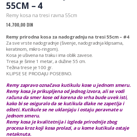
55CM – 4
Remy kosa na tresi ravna 55cm
14.700,00
DIN
Remy prirodna kosa za nadogradnju na tresi 55cm – #4
Za sve vrste nadogradnje (šivenje, nadogradnja klipsama,
keratinom, mikro-ringom).
Kosa je ušivena na traku i ima oblik zavese.
Tresa je širine 1 metar, a dužine 55 cm.
Težina trese je 100 gr.
KLIPSE SE PRODAJU POSEBNO.
Remy zapravo označava kutikulu kose u jednom smeru.
Remy kosa je prikupljena od jednog izvora, ali se vodi
računa da smer kose od korena do vrha bude uvek isti,
kako bi se osiguralo da se kutikula dlake ne zapetlja i
ošteti. Kutikule se ne uklanjaju i ostaju poravnate u
jednom smeru.
Remy kosa je kvalitetnija i izgleda prirodnije zbog
procesa kroz koji kosa prolazi, a u kome kutikula ostaje
netaknuta.