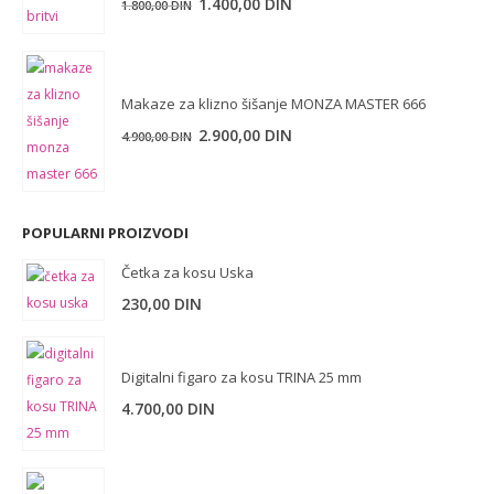
Originalna
Trenutna
1.400,00
DIN
1.800,00
DIN
cena
cena
je
je:
bila:
1.400,00 DIN.
Makaze za klizno šišanje MONZA MASTER 666
1.800,00 DIN.
Originalna
Trenutna
2.900,00
DIN
4.900,00
DIN
cena
cena
je
je:
bila:
2.900,00 DIN.
POPULARNI PROIZVODI
4.900,00 DIN.
Četka za kosu Uska
230,00
DIN
Digitalni figaro za kosu TRINA 25 mm
4.700,00
DIN