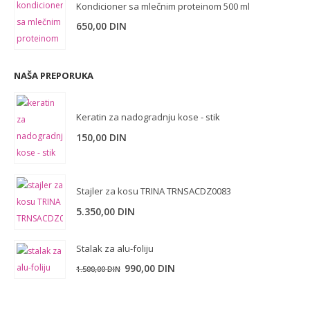
Kondicioner sa mlečnim proteinom 500 ml
650,00
DIN
NAŠA PREPORUKA
Keratin za nadogradnju kose - stik
150,00
DIN
Stajler za kosu TRINA TRNSACDZ0083
5.350,00
DIN
Stalak za alu-foliju
Originalna
Trenutna
990,00
DIN
1.500,00
DIN
cena
cena
je
je: