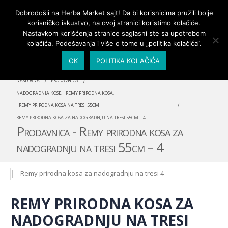
PRIJAVA/MOJ NALOG
Dobrodošli na Herba Market sajt! Da bi korisnicima pružili bolje
korisničko iskustvo, na ovoj stranici koristimo kolačiće.
Nastavkom korišćenja stranice saglasni ste sa upotrebom
kolačića. Podešavanja i više o tome u „politika kolačića“.
OK
POLITIKA KOLAČIĆA
NASLOVNA
PRODAVNICA
NADOGRADNJA KOSE
,
REMY PRIRODNA KOSA
,
REMY PRIRODNA KOSA NA TRESI 55CM
REMY PRIRODNA KOSA ZA NADOGRADNJU NA TRESI 55CM – 4
Prodavnica - Remy prirodna kosa za
nadogradnju na tresi 55cm – 4
REMY PRIRODNA KOSA ZA
NADOGRADNJU NA TRESI