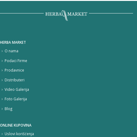
bila:
990,00 DIN.
1.500,00 DIN.
HERBA MARKET
O nama
Podaci Firme
Prodavnice
Distributeri
Video Galerija
Foto Galerija
Blog
ONLINE KUPOVINA
Uslovi korišćenja