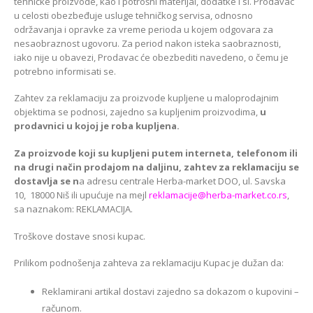
tehničke proizvode, kao i potrošni materijal, dodatke i sl. Prodavac
u celosti obezbeđuje usluge tehničkog servisa, odnosno
održavanja i opravke za vreme perioda u kojem odgovara za
nesaobraznost ugovoru. Za period nakon isteka saobraznosti,
iako nije u obavezi, Prodavac će obezbediti navedeno, o čemu je
potrebno informisati se.
Zahtev za reklamaciju za proizvode kupljene u maloprodajnim
objektima se podnosi, zajedno sa kupljenim proizvodima,
u
prodavnici u kojoj je roba kupljena.
Za proizvode koji su kupljeni putem interneta, telefonom ili
na drugi način prodajom na daljinu, zahtev za reklamaciju se
dostavlja se n
a adresu centrale Herba-market DOO, ul. Savska
10, 18000 Niš ili upućuje na mejl
reklamacije@herba-market.co.rs
,
sa naznakom: REKLAMACIJA.
Troškove dostave snosi kupac.
Prilikom podnošenja zahteva za reklamaciju Kupac je dužan da:
Reklamirani artikal dostavi zajedno sa dokazom o kupovini –
računom.