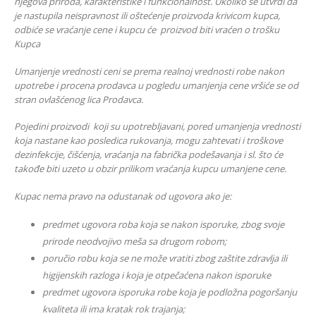
njegova priroda, karakteristike i funkcionalnost. Ukoliko se utvrdi da
je nastupila neispravnost ili oštećenje proizvoda krivicom kupca,
odbiće se vraćanje cene i kupcu će proizvod biti vraćen o trošku
Kupca
Umanjenje vrednosti ceni se prema realnoj vrednosti robe nakon
upotrebe i procena prodavca u pogledu umanjenja cene vršiće se od
stran ovlašćenog lica Prodavca.
Pojedini proizvodi koji su upotrebljavani, pored umanjenja vrednosti
koja nastane kao posledica rukovanja, mogu zahtevati i troškove
dezinfekcije, čišćenja, vraćanja na fabrička podešavanja i sl. što će
takođe biti uzeto u obzir prilikom vraćanja kupcu umanjene cene.
К
upac nema pravo na odustanak od ugovora ako je:
predmet ugovora roba koja se nakon isporuke, zbog svoje
prirode neodvojivo meša sa drugom robom;
poručio robu koja se ne može vratiti zbog zaštite zdravlja ili
higijenskih razloga i koja je otpečaćena nakon isporuke
predmet ugovora isporuka robe koja je podložna pogoršanju
kvaliteta ili ima kratak rok trajanja;