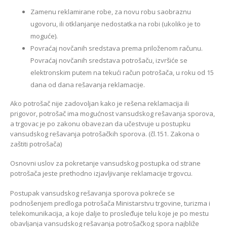
Zamenu reklamirane robe, za novu robu saobraznu
ugovoru, ili otklanjanje nedostatka na robi (ukoliko je to
moguće).
Povraćaj novčanih sredstava prema priloženom računu.
Povraćaj novčanih sredstava potrošaču, izvršiće se
elektronskim putem na tekući račun potrošača, u roku od 15
dana od dana rešavanja reklamacije.
Ako potrošač nije zadovoljan kako je rešena reklamacija ili
prigovor, potrošač ima mogućnost vansudskog rešavanja sporova,
a trgovac je po zakonu obavezan da učestvuje u postupku
vansudskog rešavanja potrošačkih sporova. (čl.151. Zakona o
zaštiti potrošača)
Osnovni uslov za pokretanje vansudskog postupka od strane
potrošača jeste prethodno izjavljivanje reklamacije trgovcu.
Postupak vansudskog rešavanja sporova pokreće se
podnošenjem predloga potrošača Ministarstvu trgovine, turizma i
telekomunikacija, a koje dalje to prosleđuje telu koje je po mestu
obavljanja vansudskog rešavanja potrošačkog spora najbliže