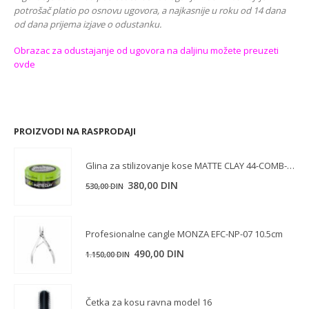
potrošač platio po osnovu ugovora, a najkasnije u roku od 14 dana
od dana prijema izjave o odustanku.
Obrazac za odustajanje od ugovora na daljinu možete preuzeti
ovde
PROIZVODI NA RASPRODAJI
Glina za stilizovanje kose MATTE CLAY 44-COMB-OVER POWER 150 ml
Originalna
Trenutna
380,00
DIN
530,00
DIN
cena
cena
je
je:
Profesionalne cangle MONZA EFC-NP-07 10.5cm
bila:
380,00 DIN.
530,00 DIN.
Originalna
Trenutna
490,00
DIN
1.150,00
DIN
cena
cena
je
je:
Četka za kosu ravna model 16
bila:
490,00 DIN.