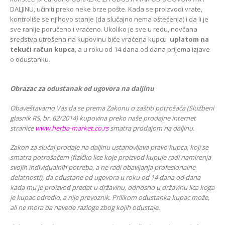
DALJINU, učiniti preko neke brze pošte. Kada se proizvodi vrate,
kontroliše se njihovo stanje (da slučajno nema oštećenja) i da li je
sve ranije poručeno i vraćeno. Ukoliko je sve u redu, novčana
sredstva utrošena na kupovinu biće vraćena kupcu
uplatom na
tekući račun kupca
, a u roku od 14 dana od dana prijema izjave
o odustanku.
Obrazac za odustanak od ugovora na daljinu
Obaveštavamo Vas da se prema Zakonu o zaštiti potrošača (Službeni
glasnik RS, br. 62/2014) kupovina preko naše prodajne internet
stranice
www.herba-market.co.rs
smatra prodajom na daljinu.
Zakon za slučaj prodaje na daljinu ustanovljava pravo kupca, koji se
smatra potrošačem (fizičko lice koje proizvod kupuje radi namirenja
svojih individualnih potreba, a ne radi obavljanja profesionalne
delatnosti), da odustane od ugovora u roku od 14 dana od dana
kada mu je proizvod predat u državinu, odnosno u državinu lica koga
je kupac odredio, a nije prevoznik. Prilikom odustanka kupac može,
ali ne mora da navede razloge zbog kojih odustaje.