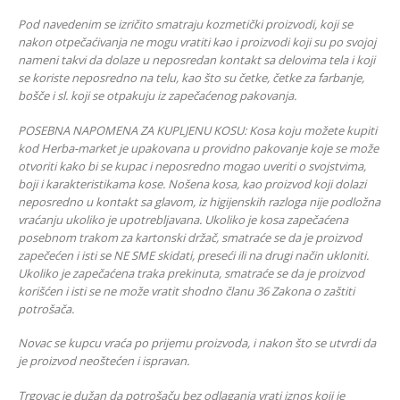
Pod navedenim se i
zričito smatraju kozmetički proizvodi, koji se
nakon otpečaćivanja ne mogu vratiti kao i proizvodi koji su po svojoj
nameni takvi da dolaze u neposredan kontakt sa delovima tela i koji
se koriste neposredno na telu, kao što su četke, četke za farbanje,
bošče i sl. koji se otpakuju iz zapečaćenog pakovanja.
POSEBNA NAPOMENA ZA KUPLJENU KOSU: Kosa koju možete kupiti
kod Herba-market je upakovana u providno pakovanje koje se može
otvoriti kako bi se kupac i neposredno mogao uveriti o svojstvima,
boji i karakteristikama kose. Nošena kosa, kao proizvod koji dolazi
neposredno u kontakt sa glavom, iz higijenskih razloga nije podložna
vraćanju ukoliko je upotrebljavana. Ukoliko je kosa zapečaćena
posebnom trakom za kartonski držač, smatraće se da je proizvod
zapečećen i isti se NE SME skidati, preseći ili na drugi način ukloniti.
Ukoliko je zapečaćena traka prekinuta, smatraće se da je proizvod
korišćen i isti se ne može vratit shodno članu 36 Zakona o zaštiti
potrošača.
Novac se kupcu vraća po prijemu proizvoda, i nakon što se utvrdi da
je proizvod neoštećen i ispravan.
Trgovac je dužan da potrošaču bez odlaganja vrati iznos koji je