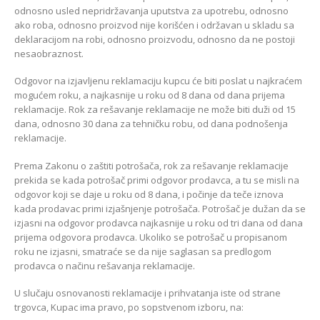
odnosno usled nepridržavanja uputstva za upotrebu, odnosno
ako roba, odnosno proizvod nije korišćen i održavan u skladu sa
deklaracijom na robi, odnosno proizvodu, odnosno da ne postoji
nesaobraznost.
Odgovor na izjavljenu reklamaciju kupcu će biti poslat u najkraćem
mogućem roku, a najkasnije u roku od 8 dana od dana prijema
reklamacije. Rok za rešavanje reklamacije ne može biti duži od 15
dana, odnosno 30 dana za tehničku robu, od dana podnošenja
reklamacije.
Prema Zakonu o zaštiti potrošača, rok za rešavanje reklamacije
prekida se kada potrošač primi odgovor prodavca, a tu se misli na
odgovor koji se daje u roku od 8 dana, i počinje da teče iznova
kada prodavac primi izjašnjenje potrošača. Potrošač je dužan da se
izjasni na odgovor prodavca najkasnije u roku od tri dana od dana
prijema odgovora prodavca. Ukoliko se potrošač u propisanom
roku ne izjasni, smatraće se da nije saglasan sa predlogom
prodavca o načinu rešavanja reklamacije.
U slučaju osnovanosti reklamacije i prihvatanja iste od strane
trgovca, Kupac ima pravo, po sopstvenom izboru, na: