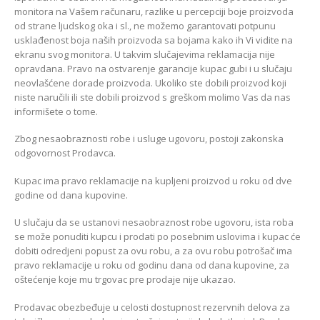
monitora na Vašem računaru, razlike u percepciji boje proizvoda
od strane ljudskog oka i sl., ne možemo garantovati potpunu
usklađenost boja naših proizvoda sa bojama kako ih Vi vidite na
ekranu svog monitora. U takvim slučajevima reklamacija nije
opravdana. Pravo na ostvarenje garancije kupac gubi i u slučaju
neovlašćene dorade proizvoda. Ukoliko ste dobili proizvod koji
niste naručili ili ste dobili proizvod s greškom molimo Vas da nas
informišete o tome.
Zbog nesaobraznosti robe i usluge ugovoru, postoji zakonska
odgovornost Prodavca.
Kupac ima pravo reklamacije na kupljeni proizvod u roku od dve
godine od dana kupovine.
U slučaju da se ustanovi nesaobraznost robe ugovoru, ista roba
se može ponuditi kupcu i prodati po posebnim uslovima i kupac će
dobiti odredjeni popust za ovu robu, a za ovu robu potrošač ima
pravo reklamacije u roku od godinu dana od dana kupovine, za
oštećenje koje mu trgovac pre prodaje nije ukazao.
Prodavac obezbeđuje u celosti dostupnost rezervnih delova za