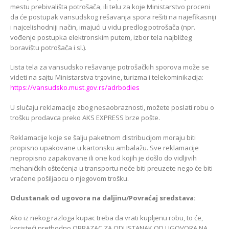
mestu prebivališta potrošača, ili telu za koje Ministarstvo proceni
da će postupak vansudskog rešavanja spora rešiti na najefikasniji
i najcelishodniji način, imajući u vidu predlog potrošača (npr.
vođenje postupka elektronskim putem, izbor tela najbližeg
boravištu potrošača i sl.).
Lista tela za vansudsko rešavanje potrošačkih sporova može se
videti na sajtu Ministarstva trgovine, turizma i telekominikacija:
https://vansudsko.must.gov.rs/adrbodies
U slučaju reklamacije zbog nesaobraznosti, možete poslati robu o
trošku prodavca preko AKS EXPRESS brze pošte.
Reklamacije koje se šalju paketnom distribucijom moraju biti
propisno upakovane u kartonsku ambalažu. Sve reklamacije
nepropisno zapakovane ili one kod kojih je došlo do vidljivih
mehaničkih oštećenja u transportu neće biti preuzete nego će biti
vraćene pošiljaocu o njegovom trošku.
Odustanak od ugovora na daljinu/Povraćaj sredstava:
Ako iz nekog razloga kupac treba da vrati kupljenu robu, to će,
koristeći prethodno OBRAZAC ZA ODUSTANAK OD UGOVORA NA