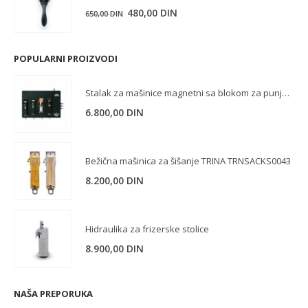
1.150,00 DIN.
Originalna
Trenutna
480,00
DIN
650,00
DIN
cena
cena
je
je:
POPULARNI PROIZVODI
bila:
480,00 DIN.
650,00 DIN.
Stalak za mašinice magnetni sa blokom za punjenje
6.800,00
DIN
Bežična mašinica za šišanje TRINA TRNSACKS0043
8.200,00
DIN
Hidraulika za frizerske stolice
8.900,00
DIN
NAŠA PREPORUKA