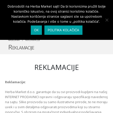
PRIJAVA/MOJ NALOG
Dobrodošli na Herba Market sajt! Da bi korisnicima pružili bolje
korisničko iskustvo, na ovoj stranici koristimo kolačiće.
Nastavkom korišćenja stranice saglasni ste sa upotrebom
kolačića. Podešavanja i više o tome u „politika kolačića“.
OK
POLITIKA KOLAČIĆA
NASLOVNA
REKLAMACIJE
Reklamacije
REKLAMACIJE
Reklamacije:
Herba Market d.o.o. garantuje da su svi proizvodi kupljeni na našoj
INTERNET PRODAVNICI ispravni i odgovaraju specifikaciji navedenoj
na sajtu. Slike proizvoda su samo ilustrativne prirode, te ne moraju
uvek i u svim detaljima odgovarati proizvodima koji su stvarno
isporučivi. S obzirom na mogućnost individualnog podešavanja