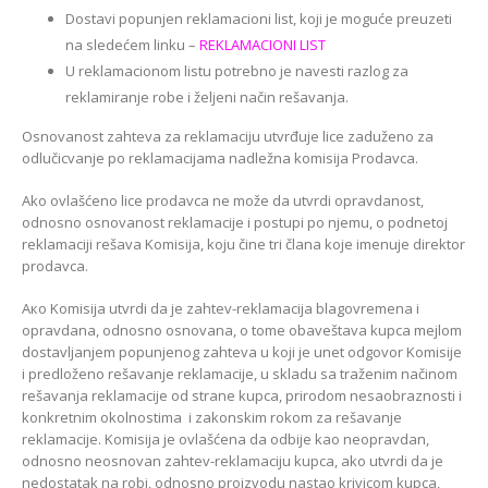
Dostavi popunjen reklamacioni list, koji je moguće preuzeti
na sledećem linku –
REKLAMACIONI LIST
U reklamacionom listu potrebno je navesti razlog za
reklamiranje robe i željeni način rešavanja.
Osnovanost zahteva za reklamaciju utvrđuje lice zaduženo za
odlučicvanje po reklamacijama nadležna komisija Prodavca.
Ako ovlašćeno lice prodavca ne može da utvrdi opravdanost,
odnosno osnovanost reklamacije i postupi po njemu, o podnetoj
reklamaciji rešava Komisija, koju čine tri člana koje imenuje direktor
prodavca.
Ако Komisija utvrdi da je zahtev-reklamacija blagovremena i
opravdana, odnosno osnovana, o tome obaveštava kupca mejlom
dostavljanjem popunjenog zahteva u koji je unet odgovor Komisije
i predloženo rešavanje reklamacije, u skladu sa traženim načinom
rešavanja reklamacije od strane kupca, prirodom nesaobraznosti i
konkretnim okolnostima i zakonskim rokom za rešavanje
reklamacije. Komisija je ovlašćena da odbije kao neopravdan,
odnosno neosnovan zahtev-reklamaciju kupca, ako utvrdi da je
nedostatak na robi, odnosno proizvodu nastao krivicom kupca,