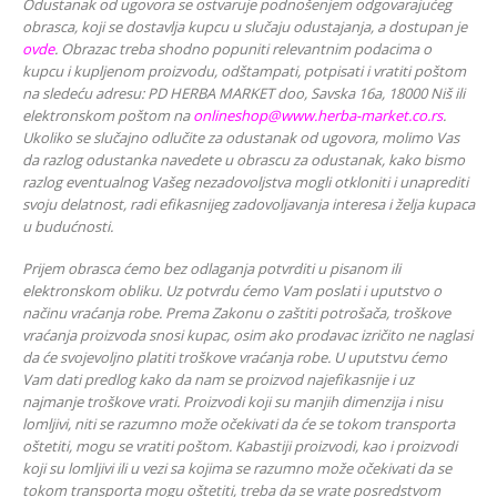
Odustanak od ugovora se ostvaruje podnošenjem odgovarajućeg
obrasca, koji se dostavlja kupcu u slučaju odustajanja, a dostupan je
ovde
. Obrazac treba shodno popuniti relevantnim podacima o
kupcu i kupljenom proizvodu, odštampati, potpisati i vratiti poštom
na sledeću adresu: PD HERBA MARKET doo, Savska 16a, 18000 Niš ili
elektronskom poštom na
onlineshop@www.herba-market.co.rs
.
Ukoliko se slučajno odlučite za odustanak od ugovora, molimo Vas
da razlog odustanka navedete u obrascu za odustanak, kako bismo
razlog eventualnog Vašeg nezadovoljstva mogli otkloniti i unaprediti
svoju delatnost, radi efikasnijeg zadovoljavanja interesa i želja kupaca
u budućnosti.
Prijem obrasca ćemo bez odlaganja potvrditi u pisanom ili
elektronskom obliku. Uz potvrdu ćemo Vam poslati i uputstvo o
načinu vraćanja robe. Prema Zakonu o zaštiti potrošača, troškove
vraćanja proizvoda snosi kupac, osim ako prodavac izričito ne naglasi
da će svojevoljno platiti troškove vraćanja robe. U uputstvu ćemo
Vam dati predlog kako da nam se proizvod najefikasnije i uz
najmanje troškove vrati. Proizvodi koji su manjih dimenzija i nisu
lomljivi, niti se razumno može očekivati da će se tokom transporta
oštetiti, mogu se vratiti poštom. Kabastiji proizvodi, kao i proizvodi
koji su lomljivi ili u vezi sa kojima se razumno može očekivati da se
tokom transporta mogu oštetiti, treba da se vrate posredstvom