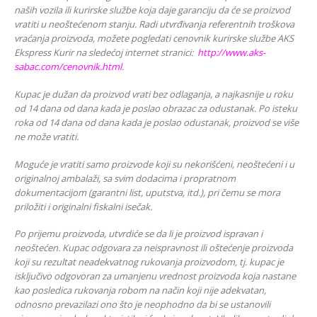
naših vozila ili kurirske službe koja daje garanciju da će se proizvod
vratiti u neoštećenom stanju. Radi utvrđivanja referentnih troškova
vraćanja proizvoda, možete pogledati cenovnik kurirske službe AKS
Ekspress Kurir na sledećoj internet stranici:
http://www.aks-
sabac.com/cenovnik.html
.
Kupac je dužan da proizvod vrati bez odlaganja, a najkasnije u roku
od 14 dana od dana kada je poslao obrazac za odustanak. Po isteku
roka od 14 dana od dana kada je poslao odustanak, proizvod se više
ne može vratiti.
Moguće je vratiti samo proizvode koji su nekorišćeni, neoštećeni i u
originalnoj ambalaži, sa svim dodacima i propratnom
dokumentacijom (garantni list, uputstva, itd.), pri čemu se mora
priložiti i originalni fiskalni isečak.
Po prijemu proizvoda, utvrdiće se da li je proizvod ispravan i
neoštećen. Kupac odgovara za neispravnost ili oštećenje proizvoda
koji su rezultat neadekvatnog rukovanja proizvodom, tj. kupac je
isključivo odgovoran za umanjenu vrednost proizvoda koja nastane
kao posledica rukovanja robom na način koji nije adekvatan,
odnosno prevazilazi ono što je neophodno da bi se ustanovili