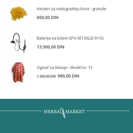
Keratin za nadogradnju kose - granule
650,00
DIN
Baterija sa tušem SPA SET DILLE 911G
13.500,00
DIN
Ogrtač za šišanje - Model br. 13
990,00
DIN
1.250,00
DIN