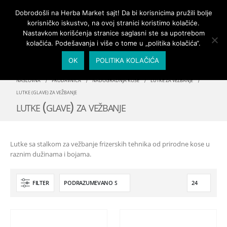
PRIJAVA/MOJ NALOG
Dobrodošli na Herba Market sajt! Da bi korisnicima pružili bolje
korisničko iskustvo, na ovoj stranici koristimo kolačiće.
Nastavkom korišćenja stranice saglasni ste sa upotrebom
kolačića. Podešavanja i više o tome u „politika kolačića“.
OK
POLITIKA KOLAČIĆA
NASLOVNA
PRODAVNICA
NADOGRADNJA KOSE
LUTKE ZA VEŽBANJE
LUTKE (GLAVE) ZA VEŽBANJE
lutke (glave) za vežbanje
Lutke sa stalkom za vežbanje frizerskih tehnika od prirodne kose u
raznim dužinama i bojama.
FILTER