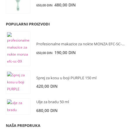
bila:
14.500,00 DIN.
Originalna
Trenutna
480,00
DIN
650,00
DIN
16.900,00 DIN.
cena
cena
je
je:
POPULARNI PROIZVODI
bila:
480,00 DIN.
650,00 DIN.
Profesionalne makazice za nokte MONZA EFC-SC-09 9.5cm
Originalna
Trenutna
190,00
DIN
650,00
DIN
cena
cena
je
je:
bila:
190,00 DIN.
Sprej za kosu u boji PURPLE 150 ml
650,00 DIN.
420,00
DIN
Ulje za bradu 50 ml
680,00
DIN
NAŠA PREPORUKA