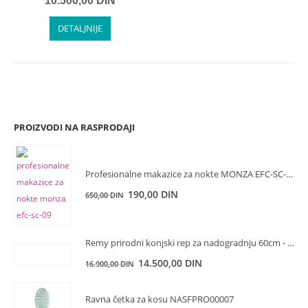
10.500,00
DIN
DETALJNIJE
PROIZVODI NA RASPRODAJI
Profesionalne makazice za nokte MONZA EFC-SC-09 9.5cm
Originalna
Trenutna
190,00
DIN
650,00
DIN
cena
cena
je
je:
bila:
190,00 DIN.
Remy prirodni konjski rep za nadogradnju 60cm - 10
650,00 DIN.
Originalna
Trenutna
14.500,00
DIN
16.900,00
DIN
cena
cena
je
je:
Ravna četka za kosu NASFPRO00007