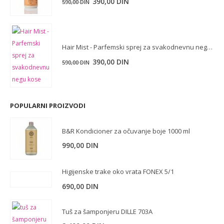
Originalna
Trenutna
390,00
DIN
590,00
DIN
cena
cena
je
je:
bila:
390,00 DIN.
Hair Mist - Parfemski sprej za svakodnevnu negu kose 160 ml
590,00 DIN.
390,00
DIN
590,00
DIN
POPULARNI PROIZVODI
B&R Kondicioner za očuvanje boje 1000 ml
990,00
DIN
Higijenske trake oko vrata FONEX 5/1
690,00
DIN
Tuš za šamponjeru DILLE 703A