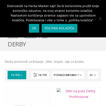
PRIJAVA/MOJ NALOG
Dobrodošli na Herba Market sajt! Da bi korisnicima pružili bolje
korisničko iskustvo, na ovoj stranici koristimo kolačiće.
Nastavkom korišćenja stranice saglasni ste sa upotrebom
kolačića. Podešavanja i više o tome u „politika kolačića“.
OK
POLITIKA KOLAČIĆA
NASLOVNA
PRODAVNICA
DERBY
DERBY
Derby proizvodi za brijanje , žileti , brijači , ulje za bradu.
FILTERI +
FILTER