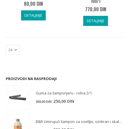
100/1
80,00
DIN
770,00
DIN
DETALJNIJE
DETALJNIJE
PROIZVODI NA RASPRODAJI
Guma za šamponjeru - rolna 2/1
Originalna
Trenutna
250,00
DIN
350,00
DIN
cena
cena
je
je:
B&R Umirujući šampon za osetljiv, iziritiran i skalp sa svrabom 300 ml
bila:
250,00 DIN.
350,00 DIN.