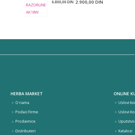
Originalna
Trenutna
2.900,00
DIN
6.800,00
DIN
cena
cena
je
je:
bila:
2.900,00 DIN.
6.800,00 DIN.
HERBA MARKET
ONLINE K
O nama
Uslovi ko
Podaci Firme
Uslovi Ko
Prodavnice
Uputstvo 
Distributeri
Katalozi