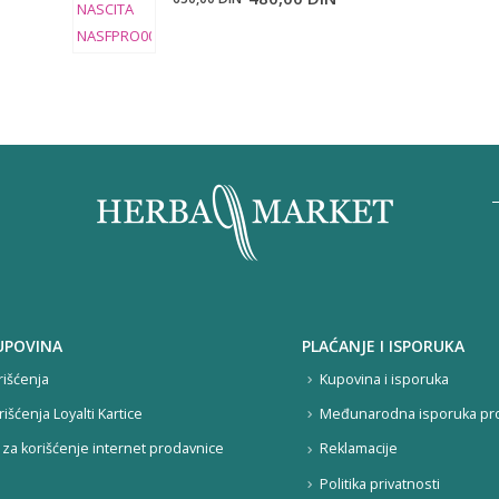
cena
cena
je
je:
bila:
480,00 DIN.
650,00 DIN.
UPOVINA
PLAĆANJE I ISPORUKA
rišćenja
Kupovina i isporuka
rišćenja Loyalti Kartice
Međunarodna isporuka pr
za korišćenje internet prodavnice
Reklamacije
Politika privatnosti