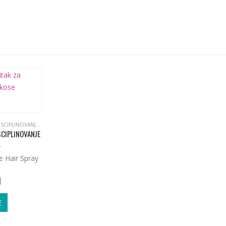
BULBS&ROOTS DISCIPLINE | DISCIPLINOVANJE KOSE
SCIPLINOVANJE
L
e Hair Spray
N
E