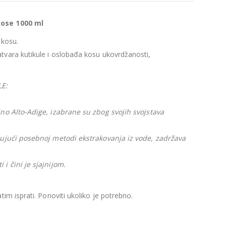
kose 1000 ml
 kosu.
tvara kutikule i oslobađa kosu ukovrdžanosti,
E:
no Alto-Adige, izabrane su zbog svojih svojstava
jujući posebnoj metodi ekstrakovanja iz vode, zadržava
i čini je sjajnijom.
tim isprati. Ponoviti ukoliko je potrebno.