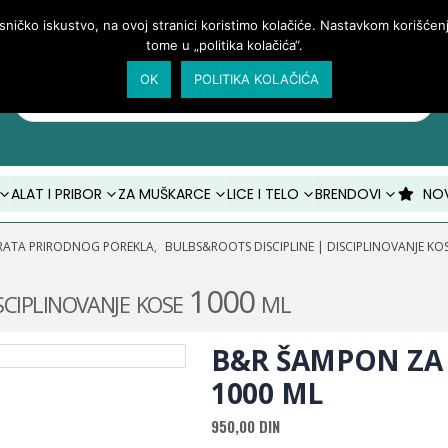
isničko iskustvo, na ovoj stranici koristimo kolačiće. Nastavkom korišće
tome u „politika kolačića“.
OK
POLITIKA KOLAČIĆA
Products
search
ALAT I PRIBOR
ZA MUŠKARCE
LICE I TELO
BRENDOVI
NO
ARATA PRIRODNOG POREKLA
,
BULBS&ROOTS DISCIPLINE | DISCIPLINOVANJE KO
ciplinovanje kose 1000 ml
B&R ŠAMPON ZA 
1000 ML
950,00
DIN