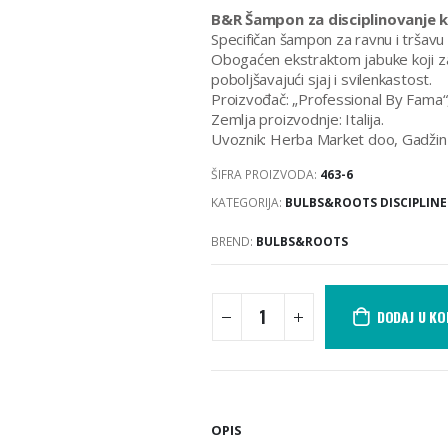
B&R Šampon za disciplinovanje 
Specifičan šampon za ravnu i tršavu
Obogaćen ekstraktom jabuke koji za
poboljšavajući sjaj i svilenkastost.
Proizvođač: „Professional By Fama“, 
Zemlja proizvodnje: Italija.
Uvoznik: Herba Market doo, Gadžin
ŠIFRA PROIZVODA:
463-6
KATEGORIJA:
BULBS&ROOTS DISCIPLINE 
BREND:
BULBS&ROOTS
DODAJ U K
OPIS