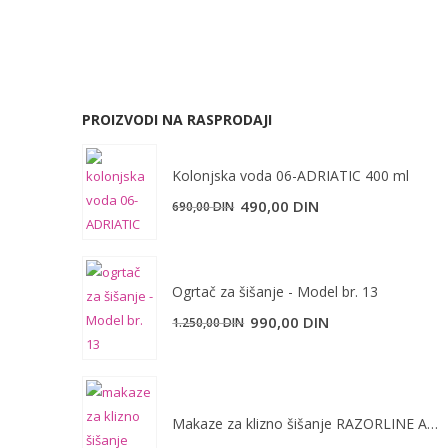
PROIZVODI NA RASPRODAJI
Kolonjska voda 06-ADRIATIC 400 ml
Originalna
Trenutna
490,00
DIN
690,00
DIN
cena
cena
je
je:
bila:
490,00 DIN.
Ogrtač za šišanje - Model br. 13
690,00 DIN.
990,00
DIN
1.250,00
DIN
Makaze za klizno šišanje RAZORLINE AK18W