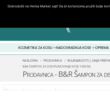
Dobrodošli na Herba Market sajt! Da bi korisnicima pružili bolje kor
KOZMETIKA ZA KOSU
NADOGRADNJA KOSE
OPREMA
NASLOVNA
PRODAVNICA
BULBS&ROOTS | LINIJA PREP
B&R ŠAMPON ZA DISCIPLINOVANJE KOSE 1000 ML
Prodavnica - B&R Šampon za dis