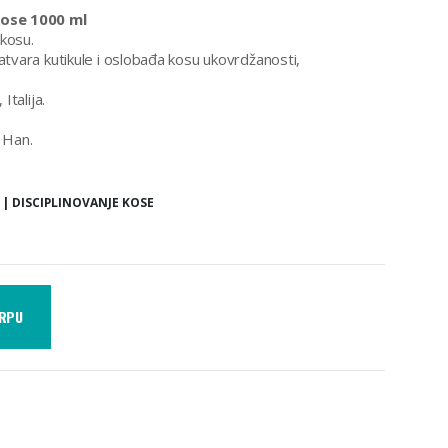
kose 1000 ml
 kosu.
tvara kutikule i oslobađa kosu ukovrdžanosti,
Italija.
 Han.
| DISCIPLINOVANJE KOSE
ORPU