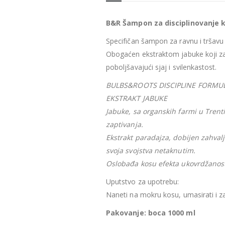
B&R Šampon za disciplinovanje 
Specifičan šampon za ravnu i tršavu
Obogaćen ekstraktom jabuke koji za
poboljšavajući sjaj i svilenkastost.
BULBS&ROOTS DISCIPLINE FORMUL
EKSTRAKT JABUKE
Jabuke, sa organskih farmi u Trenti
zaptivanja.
Ekstrakt paradajza, dobijen zahval
svoja svojstva netaknutim.
Oslobađa kosu efekta ukovrdžanosti 
Uputstvo za upotrebu:
Naneti na mokru kosu, umasirati i za
Pakovanje: boca 1000 ml