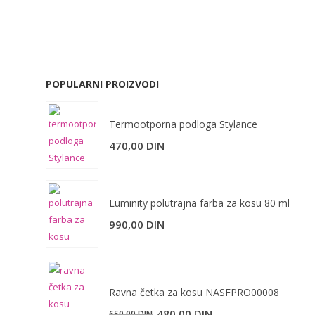
POPULARNI PROIZVODI
Termootporna podloga Stylance
470,00
DIN
Luminity polutrajna farba za kosu 80 ml
990,00
DIN
Ravna četka za kosu NASFPRO00008
Originalna
Trenutna
480,00
DIN
650,00
DIN