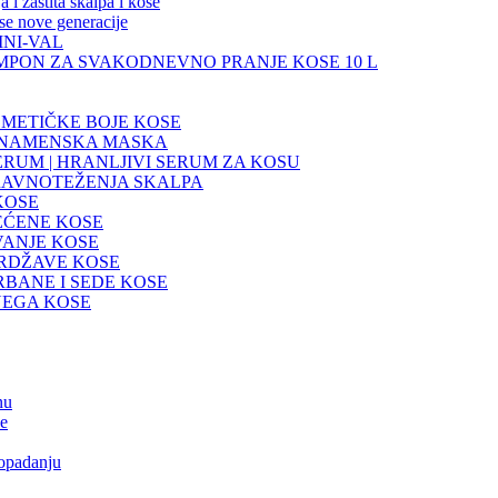
 zaštita skalpa i kose
e nove generacije
INI-VAL
AMPON ZA SVAKODNEVNO PRANJE KOSE 10 L
METIČKE BOJE KOSE
ŠENAMENSKA MASKA
RUM | HRANLJIVI SERUM ZA KOSU
RAVNOTEŽENJA SKALPA
KOSE
EĆENE KOSE
VANJE KOSE
VRDŽAVE KOSE
RBANE I SEDE KOSE
NEGA KOSE
nu
se
 opadanju