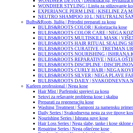
WONDHER DETOX | Detoksikacija, revitalizacija i
WONDHER STYLING | Linija za stilizovanje kos
EXPERIANCE PERM LINE | KISELINE ZA M
NEUTRO SHAMPOO 10 L | NEUTRALNI Š
Bulbs&Roots, Italija | Prirodni preparati za kosu
BULBS&ROOTS COLOR | Kolorizacija kose
BULBS&ROOTS COLOR CARE | NEGA KOZ
BULBS&ROOTS MULTISKILL MASK | VI
BULBS&ROOTS HAIR RITUAL SEALING SE
BULBS&ROOTS CURATIVE | TRETMAN U
BULBS&ROOTS NOURISHING | ISHRANA 
BULBS&ROOTS REPARATIVE | NEGA OŠT
BULBS&ROOTS DISCIPLINE | DISCIPLINO
BULBS&ROOTS CURLY HAIR | NEGA KO
BULBS&ROOTS SILVER | NEGA PLAVE FA
BULBS&ROOTS DAILY | SVAKODNEVNA 
Karleen professional | Nega kose
Hair Mist | Parfemski sprejevi za kosu
Setovi za rešavanje problema kose i skalpa
Preparati za regeneraciju kose
Washing Treatment | Šamponi za namensku prime
Daily Series | Svakodnevna nega za sve tipove ko
Nourishing Series | Ishrana suve kose
Hair Loss Series | Nega slabe, tanke i kose sklone
Repairing Series | Nega oštećene kose