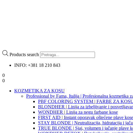
Products search
INFO: +381 18 210 843
0
0
KOZMETIKA ZA KOSU
Professional by Fama, Italija | Profesionalna kozmetika z
PBF COLORING SYSTEM | FARBE ZA KOS
BLONDHER | Linija za izbeljivanje i posvetljava
WONDHER | Linija za negu farbane kose
FIRST AID | Instant oporavak oštećene plave kos
STAY BLONDE | Neutralizacija, hidratacija i jača
TRUE BLONDE | Sjaj, volumen i jačanje plave k