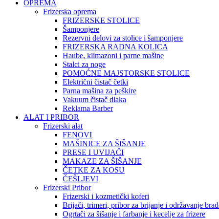
OPREMA
Frizerska oprema
FRIZERSKE STOLICE
Šamponjere
Rezervni delovi za stolice i šamponjere
FRIZERSKA RADNA KOLICA
Haube, klimazoni i parne mašine
Stalci za noge
POMOĆNE MAJSTORSKE STOLICE
Električni čistač četki
Parna mašina za peškire
Vakuum čistač dlaka
Reklama Barber
ALAT I PRIBOR
Frizerski alat
FENOVI
MAŠINICE ZA ŠIŠANJE
PRESE I UVIJAČI
MAKAZE ZA ŠIŠANJE
ČETKE ZA KOSU
ČEŠLJEVI
Frizerski Pribor
Frizerski i kozmetički koferi
Brijači, trimeri, pribor za brijanje i održavanje bra
Ogrtači za šišanje i farbanje i kecelje za frizere