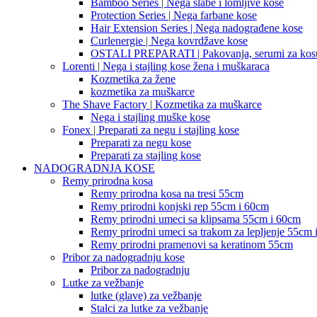
Bamboo Series | Nega slabe i lomljive kose
Protection Series | Nega farbane kose
Hair Extension Series | Nega nadograđene kose
Curlenergie | Nega kovrdžave kose
OSTALI PREPARATI | Pakovanja, serumi za kos
Lorenti | Nega i stajling kose žena i muškaraca
Kozmetika za žene
kozmetika za muškarce
The Shave Factory | Kozmetika za muškarce
Nega i stajling muške kose
Fonex | Preparati za negu i stajling kose
Preparati za negu kose
Preparati za stajling kose
NADOGRADNJA KOSE
Remy prirodna kosa
Remy prirodna kosa na tresi 55cm
Remy prirodni konjski rep 55cm i 60cm
Remy prirodni umeci sa klipsama 55cm i 60cm
Remy prirodni umeci sa trakom za lepljenje 55cm 
Remy prirodni pramenovi sa keratinom 55cm
Pribor za nadogradnju kose
Pribor za nadogradnju
Lutke za vežbanje
lutke (glave) za vežbanje
Stalci za lutke za vežbanje