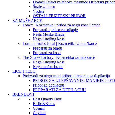
Dodaci i stalci za fenove mašinice i frizerski pribor
Šnale za kosu
Vikleri
OSTALI FRIZERSKI PRIBOR
ZA MUŠKARCE
Fonex | Kozmetika i pribor za negu kose i brade
Preparati i pribor za brijanje
Nega Muške Brade
Nega i stajling kose
Lorenti Professional | Kozmetika za muškarce
Preparati za bradu
Preparati za kosu
The Shave Factory | Kozmetika za muškarce
Nega i stajling kose
Nega muške brade
LICE I TELO
Proizvodi za negu tela i pribor i preparati za depilaciju
PRIBOR ZA ULEPŠAVANJE, MANIKIR I PED
Pribor za depilaciju
PREPARATI ZA DEPILACIJU
BRENDOVI
Best Quality Hair
Bulbs&Roots
Comair
Ceylinn