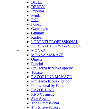
DILLE
DERBY
Imperial
Fenda
FKF
Fonex
Gammapiu
Gummy
Karleen
LORENTI PROFESSIONAL
LORENTI TOKYO & SEOUL
MONZA
MONZA MAKAZE
Omega
Ponzini
Pro Herba frizerska oprema
Topaxen
RAZORLINE MAKAZE
Pro Herba frizerski pribor
Professional by Fama
RAZORLINE
RNS Cosmetic
Skin System
Trina Professional
The Shave Factory