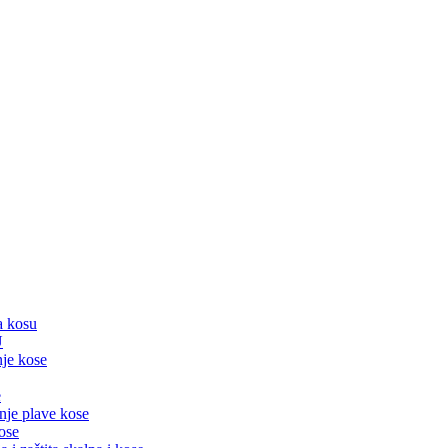
a kosu
U
nje kose
e
nje plave kose
ose