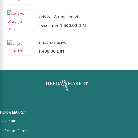
cena
cena
je
je:
Kaiš za oštrenje britvi
bila:
480,00 DIN.
650,00 DIN.
Originalna
Trenutna
1.500,00
DIN
1.900,00
DIN
cena
cena
je
je:
Brijač Exclusive
bila:
1.500,00 DIN.
1.490,00
DIN
1.900,00 DIN.
HERBA MARKET
O nama
Podaci Firme