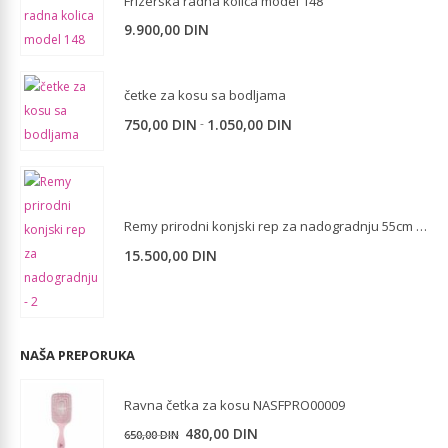
Frizerska radna kolica model 148
9.900,00
DIN
četke za kosu sa bodljama
-
750,00
DIN
1.050,00
DIN
Remy prirodni konjski rep za nadogradnju 55cm - 2
15.500,00
DIN
NAŠA PREPORUKA
Ravna četka za kosu NASFPRO00009
Originalna
Trenutna
480,00
DIN
650,00
DIN