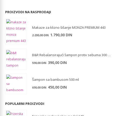
PROIZVODI NA RASPRODAJI
Makaze za klizno šišanje MONZA PREMIUM 443
Originalna
Trenutna
1.790,00
DIN
2.200,00
DIN
cena
cena
je
je:
bila:
1.790,00 DIN.
B&R Rebalansirajući šampon protiv sebuma 300 ml
2.200,00 DIN.
Originalna
Trenutna
390,00
DIN
590,00
DIN
cena
cena
je
je:
Šampon sa bambusom 500 ml
bila:
390,00 DIN.
Originalna
Trenutna
590,00 DIN.
450,00
DIN
690,00
DIN
cena
cena
je
je:
POPULARNI PROIZVODI
bila:
450,00 DIN.
690,00 DIN.