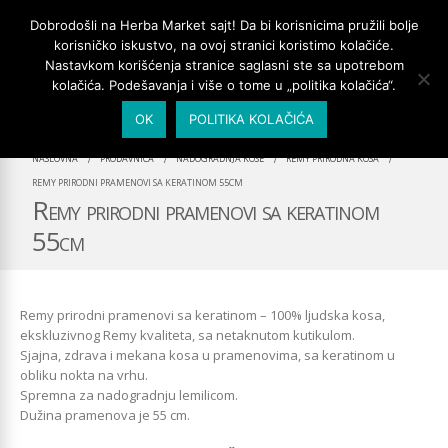
PRIJAVA/MOJ NALOG
Dobrodošli na Herba Market sajt! Da bi korisnicima pružili bolje
korisničko iskustvo, na ovoj stranici koristimo kolačiće.
Nastavkom korišćenja stranice saglasni ste sa upotrebom
kolačića. Podešavanja i više o tome u „politika kolačića“.
OK
POLITIKA KOLAČIĆA
NASLOVNA
PRODAVNICA
NADOGRADNJA KOSE
REMY PRIRODNA KOSA
REMY PRIRODNI PRAMENOVI SA KERATINOM 55CM
Remy prirodni pramenovi sa keratinom
55cm
Remy prirodni pramenovi sa keratinom – 100% ljudska kosa,
ekskluzivnog Remy kvaliteta, sa netaknutom kutikulom.
Sjajna, zdrava i mekana kosa u pramenovima, sa keratinom u
obliku nokta na vrhu.
Spremna za nadogradnju lemilicom.
Dužina pramenova je 55 cm.