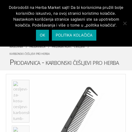
PRIJAVA/MOJ NALOG
Dobrodošli na Herba Market sajt! Da bi korisnicima pružili bolje
korisničko iskustvo, na ovoj stranici koristimo kolačiće.
Nastavkom korišćenja stranice saglasni ste sa upotrebom
kolačića. Podešavanja i više o tome u „politika kolačića“.
OK
POLITIKA KOLAČIĆA
NASLOVNA
PRODAVNICA
FRIZERSKI ALAT
,
ČEŠLJEVI
KARBONSKI ČEŠLJEVI PRO HERBA
Prodavnica - karbonski češljevi pro herba