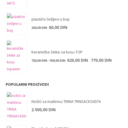
je
je:
bila:
3.900,00 DIN.
plastični češljevi u boji
10.900,00 DIN.
60,00
DIN
250,00
DIN
Keramičke četke za kosu TOP
-
620,00
DIN
770,00
DIN
720,00
DIN
950,00
DIN
-
POPULARNI PROIZVODI
Nožići za mašinicu TRINA TRNSACKS0074
2.500,00
DIN