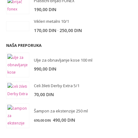
Plastični brijači FONEX
190,00
DIN
Vikleri metalni 10/1
-
170,00
DIN
250,00
DIN
NAŠA PREPORUKA
Ulje za obnavljanje kose 100 ml
990,00
DIN
Celi žileti Derby Extra 5/1
70,00
DIN
Šampon za ekstenzije 250 ml
Originalna
Trenutna
490,00
DIN
690,00
DIN
cena
cena
je
je: