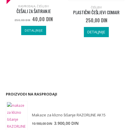
RASPRODAJA
,
ČEŠLJEVI
ČEŠLJEVI
ČEŠALJ ZA ŠATIRANJE
PLASTIČNI ČEŠLJEVI COMAIR
40,00
DIN
250,00
DIN
250,00
DIN
DETALJNIJE
DETALJNIJE
PROIZVODI NA RASPRODAJI
Makaze za klizno šišanje RAZORLINE AK15
Originalna
Trenutna
3.900,00
DIN
10.900,00
DIN
cena
cena