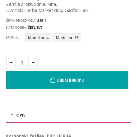
Zemlja proizvodnje: Kina.
Uvoznik: Herba Market doo, Gadžin Han.
ŠIFRA PROIZVODA:
349-1
KATEGORIJA:
ČEŠLJEVI
MODEL
Model br. 4
Model br. 15
DODAJ U KORPU
OPIS
Karbonski češljevi PRO HERBA