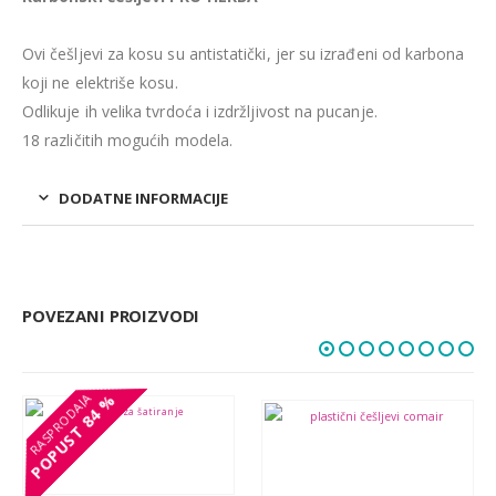
Ovi češljevi za kosu su antistatički, jer su izrađeni od karbona
koji ne elektriše kosu.
Odlikuje ih velika tvrdoća i izdržljivost na pucanje.
18 različitih mogućih modela.
DODATNE INFORMACIJE
POVEZANI PROIZVODI
84 %
84 %
POPUST
POPUST