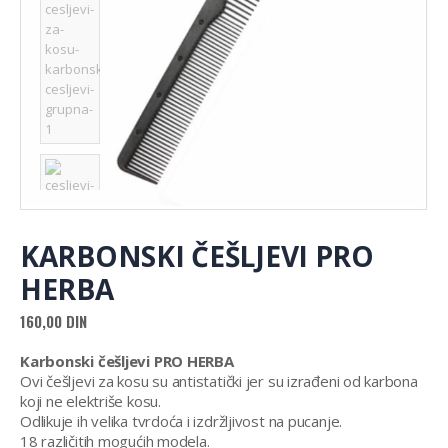
KARBONSKI ČEŠLJEVI PRO
HERBA
160,00
DIN
Karbonski češljevi PRO HERBA
Ovi češljevi za kosu su antistatički jer su izrađeni od karbona
koji ne elektriše kosu.
Odlikuje ih velika tvrdoća i izdržljivost na pucanje.
18 različitih mogućih modela.