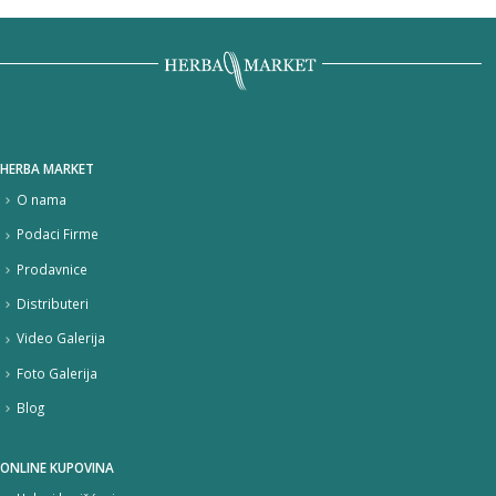
bila:
490,00 DIN.
690,00 DIN.
HERBA MARKET
O nama
Podaci Firme
Prodavnice
Distributeri
Video Galerija
Foto Galerija
Blog
ONLINE KUPOVINA