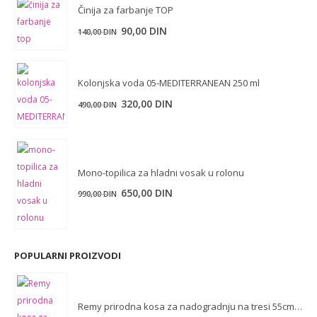
Činija za farbanje TOP
90,00
DIN
140,00
DIN
Kolonjska voda 05-MEDITERRANEAN 250 ml
Originalna
Trenutna
320,00
DIN
490,00
DIN
cena
cena
je
je:
bila:
320,00 DIN.
490,00 DIN.
Mono-topilica za hladni vosak u rolonu
Originalna
Trenutna
650,00
DIN
990,00
DIN
cena
cena
je
je:
bila:
650,00 DIN.
POPULARNI PROIZVODI
990,00 DIN.
Remy prirodna kosa za nadogradnju na tresi 55cm - 1