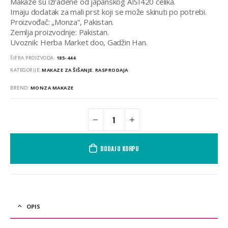
Makaze su izrađene od japanskog AISI420 čelika.
Imaju dodatak za mali prst koji se može skinuti po potrebi.
Proizvođač: „Monza“, Pakistan.
Zemlja proizvodnje: Pakistan.
Uvoznik: Herba Market doo, Gadžin Han.
ŠIFRA PROIZVODA:
185-444
KATEGORIJE:
MAKAZE ZA ŠIŠANJE
,
RASPRODAJA
BREND:
MONZA MAKAZE
DODAJ U KORPU
OPIS