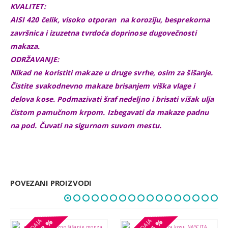
KVALITET:
AISI 420 čelik, visoko otporan na koroziju, besprekorna
završnica i izuzetna tvrdoća doprinose dugovečnosti
makaza.
ODRŽAVANJE:
Nikad ne koristiti makaze u druge svrhe, osim za šišanje.
Čistite svakodnevno makaze brisanjem viška vlage i
delova kose. Podmazivati šraf nedeljno i brisati višak ulja
čistom pamučnom krpom. Izbegavati da makaze padnu
na pod. Čuvati na sigurnom suvom mestu.
POVEZANI PROIZVODI
38 %
38 %
26 %
26 %