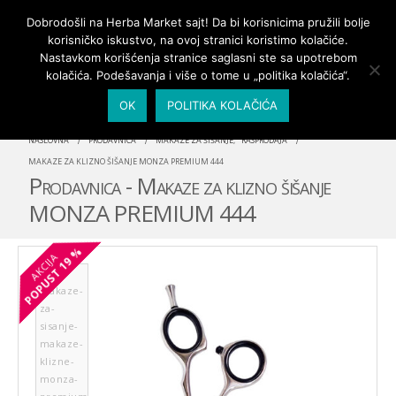
PRIJAVA/MOJ NALOG
Dobrodošli na Herba Market sajt! Da bi korisnicima pružili bolje
korisničko iskustvo, na ovoj stranici koristimo kolačiće.
Nastavkom korišćenja stranice saglasni ste sa upotrebom
kolačića. Podešavanja i više o tome u „politika kolačića“.
OK
POLITIKA KOLAČIĆA
NASLOVNA
PRODAVNICA
MAKAZE ZA ŠIŠANJE
,
RASPRODAJA
MAKAZE ZA KLIZNO ŠIŠANJE MONZA PREMIUM 444
Prodavnica - Makaze za klizno šišanje
MONZA PREMIUM 444
19 %
AKCIJA
POPUST