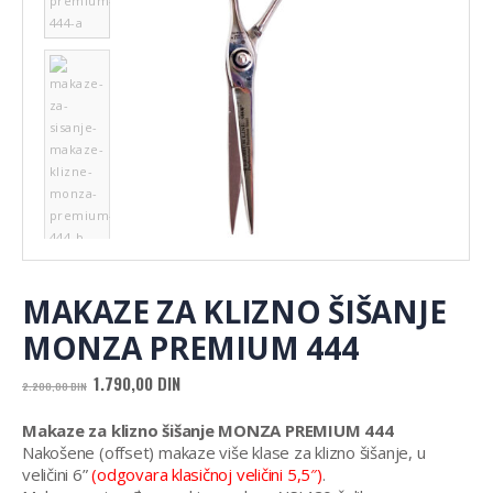
MAKAZE ZA KLIZNO ŠIŠANJE
MONZA PREMIUM 444
Originalna
Trenutna
1.790,00
DIN
2.200,00
DIN
cena
cena
je
je:
Makaze za klizno šišanje MONZA PREMIUM 444
bila:
1.790,00 DIN.
Nakošene (offset) makaze više klase za klizno šišanje, u
2.200,00 DIN.
veličini 6”
(odgovara klasičnoj veličini 5,5″)
.