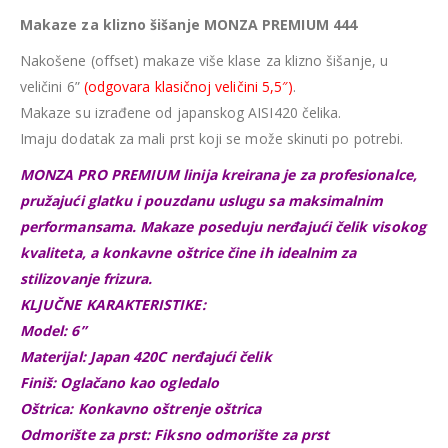
Makaze za klizno šišanje MONZA PREMIUM 444
Nakošene (offset) makaze više klase za klizno šišanje, u
veličini 6”
(odgovara klasičnoj veličini 5,5″)
.
Makaze su izrađene od japanskog AISI420 čelika.
Imaju dodatak za mali prst koji se može skinuti po potrebi.
MONZA PRO PREMIUM linija kreirana je za profesionalce,
pružajući glatku i pouzdanu uslugu sa maksimalnim
performansama. Makaze poseduju nerđajući čelik visokog
kvaliteta, a konkavne oštrice čine ih idealnim za
stilizovanje frizura.
KLJUČNE KARAKTERISTIKE:
Model: 6”
Materijal: Japan 420C nerđajući čelik
Finiš: Oglačano kao ogledalo
Oštrica: Konkavno oštrenje oštrica
Odmorište za prst: Fiksno odmorište za prst