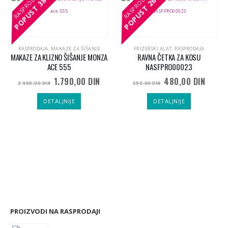
POPUST
POPUST
POPUST
POPUST
RASPRODAJA
,
RASPRODAJA
,
MAKAZE ZA ŠIŠANJE
FRIZERSKI ALAT
,
RASPRODAJA
MAKAZE ZA KLIZNO ŠIŠANJE MONZA
RAVNA ČETKA ZA KOSU
ACE 555
NASFPRO00023
Originalna
Trenutna
1.790,00
DIN
480,00
DIN
2.900,00
DIN
650,00
DIN
cena
cena
je
je:
DETALJNIJE
DETALJNIJE
bila:
1.790,00 DIN.
2.900,00 DIN.
PROIZVODI NA RASPRODAJI