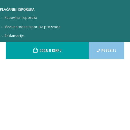
PLAĆANJE I ISPORUKA
Kupovina i isporuka
Međunarodna isporuka prozvoda
Reklamacije
Politika privatnosti
POZOVITE
DODAJ U KORPU
Politika kolačića
PRATITE NAS
onlineshop@herba-market.co.rs
018 210 843
© Copyright 2022. Herba Market. Sva prava zadržana