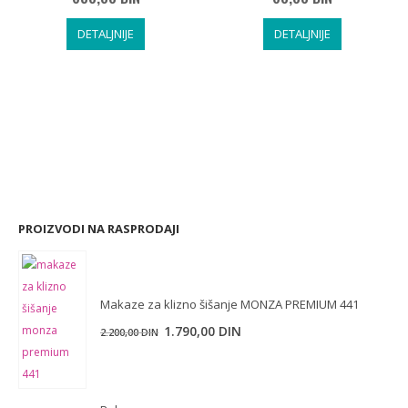
nutna
a
DETALJNIJE
DETALJNIJE
,00 DIN.
PROIZVODI NA RASPRODAJI
Makaze za klizno šišanje MONZA PREMIUM 441
1.790,00
DIN
2.200,00
DIN