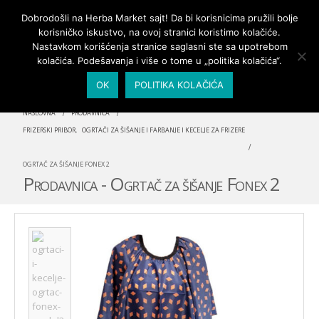
PRIJAVA/MOJ NALOG
Dobrodošli na Herba Market sajt! Da bi korisnicima pružili bolje
korisničko iskustvo, na ovoj stranici koristimo kolačiće.
Nastavkom korišćenja stranice saglasni ste sa upotrebom
kolačića. Podešavanja i više o tome u „politika kolačića“.
OK
POLITIKA KOLAČIĆA
NASLOVNA
PRODAVNICA
FRIZERSKI PRIBOR
,
OGRTAČI ZA ŠIŠANJE I FARBANJE I KECELJE ZA FRIZERE
OGRTAČ ZA ŠIŠANJE FONEX 2
Prodavnica - Ogrtač za šišanje Fonex 2