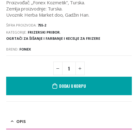
Proizvođač: „Fonex Kozmetik“, Turska.
Zemlja proizvodnje: Turska.
Uvoznik: Herba Market doo, Gadžin Han.
ŠIFRA PROIZVODA:
755-2
KATEGORIJE:
FRIZERSKI PRIBOR
,
OGRTAČI ZA ŠIŠANJE I FARBANJE I KECELJE ZA FRIZERE
BREND:
FONEX
DODAJ U KORPU
OPIS