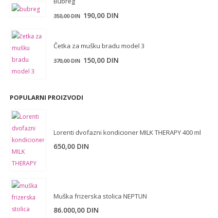
Bubreg
Originalna
Trenutna
190,00
DIN
350,00
DIN
cena
cena
je
je:
Četka za mušku bradu model 3
bila:
190,00 DIN.
Originalna
Trenutna
150,00
DIN
370,00
DIN
350,00 DIN.
cena
cena
je
je:
bila:
150,00 DIN.
POPULARNI PROIZVODI
370,00 DIN.
Lorenti dvofazni kondicioner MILK THERAPY 400 ml
650,00
DIN
Muška frizerska stolica NEPTUN
86.000,00
DIN