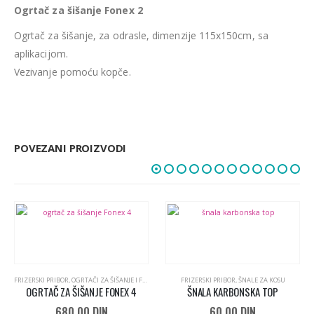
Ogrtač za šišanje Fonex 2
Ogrtač za šišanje, za odrasle, dimenzije 115x150cm, sa
aplikacijom.
Vezivanje pomoću kopče.
POVEZANI PROIZVODI
,
RASPRODAJA
FRIZERSKI PRIBOR
,
OGRTAČI ZA ŠIŠANJE I FARBANJE I KECELJE ZA FRIZERE
FRIZERSKI PRIBOR
,
ŠNALE ZA KOSU
OGRTAČ ZA ŠIŠANJE FONEX 4
ŠNALA KARBONSKA TOP
680,00
DIN
60,00
DIN