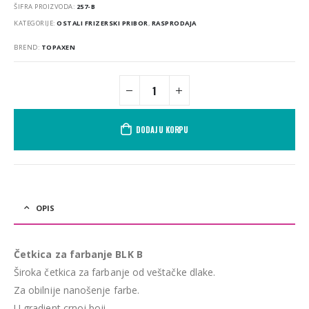
ŠIFRA PROIZVODA:
257-B
KATEGORIJE:
OSTALI FRIZERSKI PRIBOR
,
RASPRODAJA
BREND:
TOPAXEN
DODAJ U KORPU
OPIS
Četkica za farbanje BLK B
Široka četkica za farbanje od veštačke dlake.
Za obilnije nanošenje farbe.
U gradient crnoj boji.