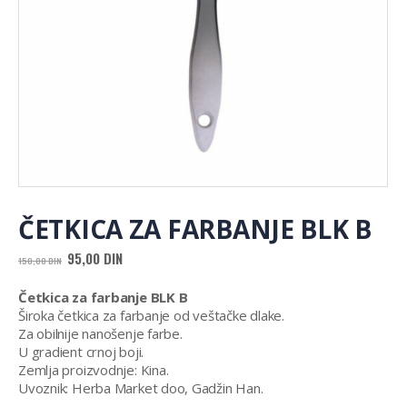
ČETKICA ZA FARBANJE BLK B
Originalna
Trenutna
95,00
DIN
150,00
DIN
cena
cena
je
je:
Četkica za farbanje BLK B
bila:
95,00 DIN.
Široka četkica za farbanje od veštačke dlake.
150,00 DIN.
Za obilnije nanošenje farbe.
U gradient crnoj boji.
Zemlja proizvodnje: Kina.
Uvoznik: Herba Market doo, Gadžin Han.