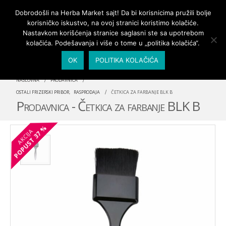
PRIJAVA/MOJ NALOG
Dobrodošli na Herba Market sajt! Da bi korisnicima pružili bolje
korisničko iskustvo, na ovoj stranici koristimo kolačiće.
Nastavkom korišćenja stranice saglasni ste sa upotrebom
kolačića. Podešavanja i više o tome u „politika kolačića“.
OK
POLITIKA KOLAČIĆA
NASLOVNA
PRODAVNICA
OSTALI FRIZERSKI PRIBOR
,
RASPRODAJA
ČETKICA ZA FARBANJE BLK B
Prodavnica - Četkica za farbanje BLK B
37 %
AKCIJA
POPUST