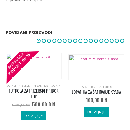
POVEZANI PROIZVODI
66 %
66 %
POPUST
POPUST
OSTALI FRIZERSKI PRIBOR
,
RASPRODAJA
OSTALI FRIZERSKI PRIBOR
FUTROLA ZA FRIZERSKI PRIBOR
LOPATICA ZA ŠATIRANJE KRAĆA
TOP
100,00
DIN
Originalna
Trenutna
500,00
DIN
1.450,00
DIN
cena
cena
DETALJNIJE
je
je:
DETALJNIJE
bila:
500,00 DIN.
1.450,00 DIN.