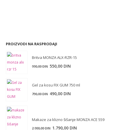
PROIZVODI NA RASPRODAJI
Britva MONZA ALX-RZR-15
Originalna
Trenutna
550,00
DIN
990,00
DIN
cena
cena
je
je:
Gel za kosu FIX GUM 750 ml
bila:
550,00 DIN.
Originalna
Trenutna
990,00 DIN.
490,00
DIN
790,00
DIN
cena
cena
je
je:
bila:
490,00 DIN.
Makaze za klizno šišanje MONZA ACE 559
790,00 DIN.
Originalna
Trenutna
1.790,00
DIN
2.900,00
DIN