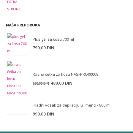
NAŠA PREPORUKA
Plus gel za kosu 700 ml
790,00
DIN
Ravna četka za kosu NASFPRO00008
Originalna
Trenutna
480,00
DIN
650,00
DIN
cena
cena
je
je:
bila:
480,00 DIN.
Hladni vosak za depilaciju u limenci - 800 ml
650,00 DIN.
990,00
DIN