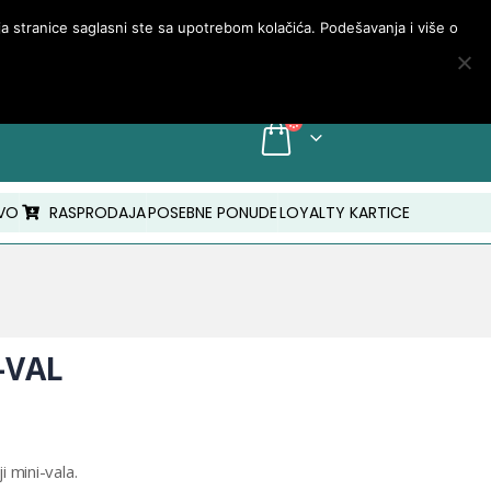
PRIJAVA/MOJ NALOG
nja stranice saglasni ste sa upotrebom kolačića. Podešavanja i više o
INFO: +381 18 210 843
VO
RASPRODAJA
POSEBNE PONUDE
LOYALTY KARTICE
-VAL
i mini-vala.