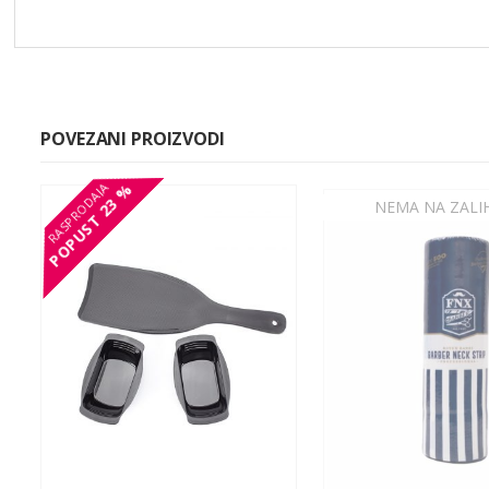
POVEZANI PROIZVODI
23 %
23 %
POPUST
POPUST