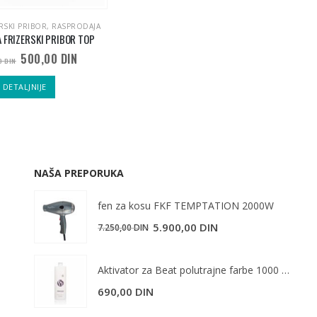
RSKI PRIBOR
,
RASPRODAJA
 FRIZERSKI PRIBOR TOP
Originalna
Trenutna
500,00
DIN
00
DIN
cena
cena
je
je:
DETALJNIJE
bila:
500,00 DIN.
1.450,00 DIN.
NAŠA PREPORUKA
fen za kosu FKF TEMPTATION 2000W
5.900,00
DIN
7.250,00
DIN
Aktivator za Beat polutrajne farbe 1000 ml
690,00
DIN