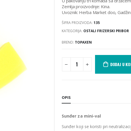
U pakovanju tri komada sa držačem
Zemlja proizvodnje: Kina.
Uvoznik: Herba Market doo, Gadžin
ŠIFRA PROIZVODA:
135
KATEGORIJA:
OSTALI FRIZERSKI PRIBOR
BREND:
TOPAXEN
DODAJ U K
OPIS
Sunđer za mini-val
Sunđer koji se koristi pri neutralizacij