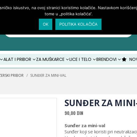
isničko iskustvo, na ovoj stranici koristimo kolačiće. Nastavkom korišće
tome u „politika kolačića“.
OK
POLITIKA KOLAČIĆA
Products
search
ALAT I PRIBOR
ZA MUŠKARCE
LICE I TELO
BRENDOVI
NO
ZERSKI PRIBOR
SUNĐER ZA MINI-VAL
SUNĐER ZA MINI
90,00
DIN
Sunđer za mini-val
Sunđer koji se koristi pri neutralizacij