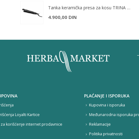
Tanka keramička presa za kosu TRINA TRNSACDZ0080
4.900,00
DIN
UPOVINA
PLAĆANJE I ISPORUKA
rišćenja
Kupovina i isporuka
rišćenja Loyalti Kartice
Međunarodna isporuka pr
za korišćenje internet prodavnice
Reklamacije
Politika privatnosti