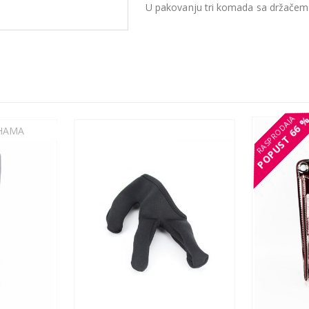
U pakovanju tri komada sa držačem
66 
66 
POPUST
POPUST