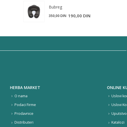
je
je:
Bubreg
bila:
95,00 DIN.
Originalna
Trenutna
190,00
DIN
350,00
DIN
150,00 DIN.
cena
cena
je
je:
bila:
190,00 DIN.
350,00 DIN.
HERBA MARKET
ONLINE K
O nama
Uslovi ko
Podaci Firme
Uslovi Ko
Prodavnice
Uputstvo 
Distributeri
Katalozi