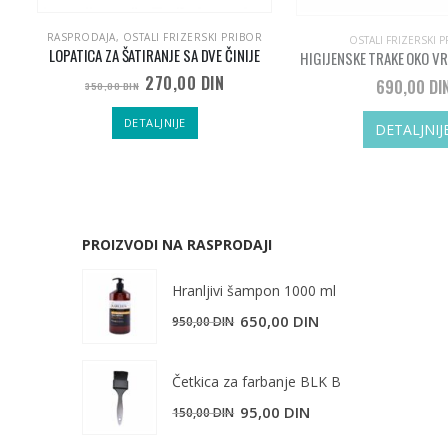
A
RASPRODAJA
,
OSTALI FRIZERSKI PRIBOR
OSTALI FRIZERSKI 
LOPATICA ZA ŠATIRANJE SA DVE ČINIJE
HIGIJENSKE TRAKE OKO VR
utna
Originalna
Trenutna
270,00
DIN
690,00
DI
350,00
DIN
cena
cena
je
je:
DETALJNIJE
 DIN.
bila:
270,00 DIN.
DETALJNIJ
350,00 DIN.
PROIZVODI NA RASPRODAJI
Hranljivi šampon 1000 ml
Originalna
Trenutna
650,00
DIN
950,00
DIN
cena
cena
je
je:
Četkica za farbanje BLK B
bila:
650,00 DIN.
Originalna
Trenutna
95,00
DIN
150,00
DIN
950,00 DIN.
cena
cena