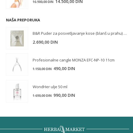
Originalna
Trenutna
14.500,00
DIN
16.900,00
DIN
cena
cena
je
je:
NAŠA PREPORUKA
bila:
14.500,00 DIN.
16.900,00 DIN.
B&R Puder za posvetljavanje kose (blanš u prahu) 1000 g
2.690,00
DIN
Profesionalne cangle MONZA EFC-NP-10 11cm
Originalna
Trenutna
490,00
DIN
1.150,00
DIN
cena
cena
je
je:
WondHer ulje 50 ml
bila:
490,00 DIN.
Originalna
Trenutna
990,00
DIN
1.690,00
DIN
1.150,00 DIN.
cena
cena
je
je:
bila:
990,00 DIN.
1.690,00 DIN.