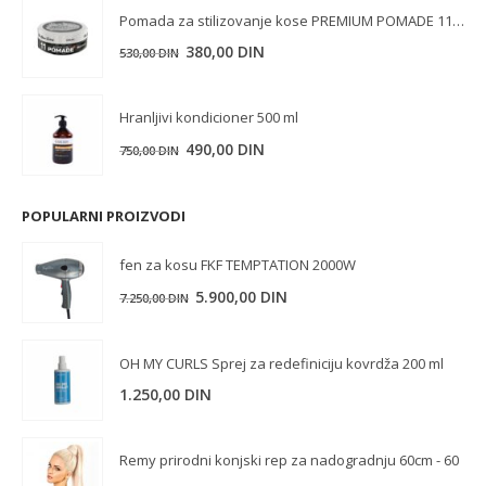
je
je:
Pomada za stilizovanje kose PREMIUM POMADE 11-WILD MANE 150 ml
bila:
1.790,00 DIN.
Originalna
Trenutna
380,00
DIN
530,00
DIN
2.900,00 DIN.
cena
cena
je
je:
Hranljivi kondicioner 500 ml
bila:
380,00 DIN.
Originalna
Trenutna
490,00
DIN
750,00
DIN
530,00 DIN.
cena
cena
je
je:
POPULARNI PROIZVODI
bila:
490,00 DIN.
750,00 DIN.
fen za kosu FKF TEMPTATION 2000W
5.900,00
DIN
7.250,00
DIN
OH MY CURLS Sprej za redefiniciju kovrdža 200 ml
1.250,00
DIN
Remy prirodni konjski rep za nadogradnju 60cm - 60