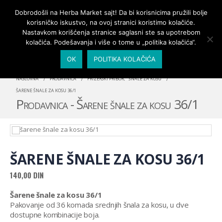
PRIJAVA/MOJ NALOG
Dobrodošli na Herba Market sajt! Da bi korisnicima pružili bolje
korisničko iskustvo, na ovoj stranici koristimo kolačiće.
Nastavkom korišćenja stranice saglasni ste sa upotrebom
kolačića. Podešavanja i više o tome u „politika kolačića“.
OK
POLITIKA KOLAČIĆA
NASLOVNA
PRODAVNICA
FRIZERSKI PRIBOR
,
ŠNALE ZA KOSU
ŠARENE ŠNALE ZA KOSU 36/1
Prodavnica - Šarene šnale za kosu 36/1
ŠARENE ŠNALE ZA KOSU 36/1
140,00
DIN
Šarene šnale za kosu 36/1
Pakovanje od 36 komada srednjih šnala za kosu, u dve
dostupne kombinacije boja.