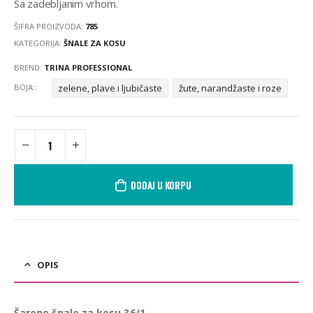
Sa zadebljanim vrhom.
ŠIFRA PROIZVODA:
785
KATEGORIJA:
ŠNALE ZA KOSU
BREND:
TRINA PROFESSIONAL
BOJA:
zelene, plave i ljubičaste
žute, narandžaste i roze
DODAJ U KORPU
OPIS
Šarene šnale za kosu 36/1