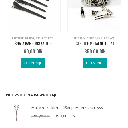
FRIZERSKI PRIBOR
,
ŠNALE ZA KOSU
FRIZERSKI PRIBOR
,
ŠNALE ZA KOSU
ŠNALA KARBONSKA TOP
ŠESTICE METALNE 100/1
60,00
DIN
850,00
DIN
DETALJNIJE
DETALJNIJE
PROIZVODI NA RASPRODAJI
Makaze za klizno šišanje MONZA ACE 555
Originalna
Trenutna
1.790,00
DIN
2.900,00
DIN
cena
cena