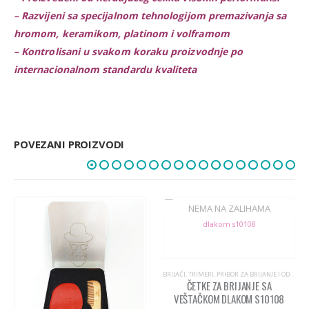
– Razvijeni sa specijalnom tehnologijom premazivanja sa
hromom, keramikom, platinom i volframom
– Kontrolisani u svakom koraku proizvodnje po
internacionalnom standardu kvaliteta
POVEZANI PROIZVODI
BRIJAČI, TRIMERI, PRIBOR ZA BRIJANJE I ODRŽAVANJE BRADE I BRKOVA
ČETKE ZA BRIJANJE SA
VEŠTAČKOM DLAKOM S10108