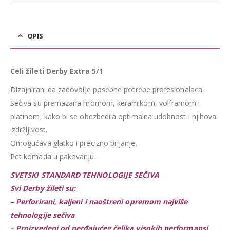
OPIS
Celi žileti Derby Extra 5/1
Dizajnirani da zadovolje posebne potrebe profesionalaca.
Sečiva su premazana hromom, keramikom, volframom i
platinom, kako bi se obezbedila optimalna udobnost i njihova
izdržljivost.
Omogućava glatko i precizno brijanje.
Pet komada u pakovanju.
SVETSKI STANDARD TEHNOLOGIJE SEČIVA
Svi Derby žileti su:
– Perforirani, kaljeni i naoštreni opremom najviše
tehnologije sečiva
– Proizvedeni od nerđajućeg čelika visokih performansi