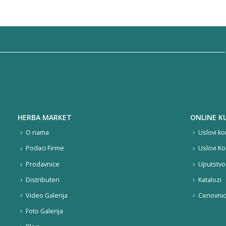
HERBA MARKET
ONLINE K
O nama
Uslovi ko
Podaci Firme
Uslovi Ko
Prodavnice
Uputstvo 
Distributeri
Katalozi
Video Galerija
Cenovnic
Foto Galerija