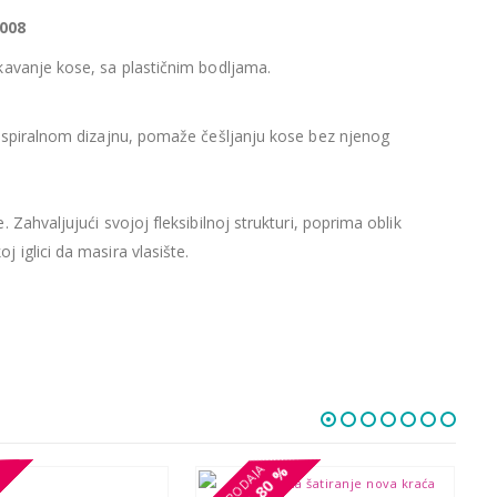
008
kavanje kose, sa plastičnim bodljama.
m spiralnom dizajnu, pomaže češljanju kose bez njenog
 Zahvaljujući svojoj fleksibilnoj strukturi, poprima oblik
 iglici da masira vlasište.
%
%
80 %
80 %