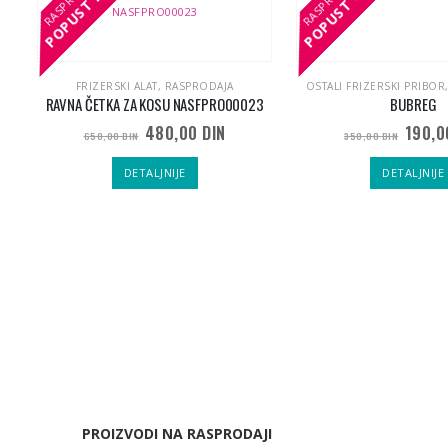
POPUST
POPUST
POPUST
POPUST
E
,
HAIR SERUM SERIES | SERUMI ZA ISHRANU KOSE
FRIZERSKI ALAT
,
RASPRODAJA
OSTALI FRIZERSKI PRIBOR
OM
RAVNA ČETKA ZA KOSU NASFPRO00023
BUBREG
Origin
480,00
DIN
190,
650,00
DIN
350,00
DIN
cena
m
je
utna
DETALJNIJE
DETALJNIJE
bila:
a
350,0
00 DIN.
PROIZVODI NA RASPRODAJI