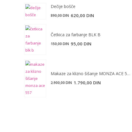
Dečije bošče
620,00
DIN
890,00
DIN
Četkica za farbanje BLK B
Originalna
Trenutna
95,00
DIN
150,00
DIN
cena
cena
je
je:
bila:
95,00 DIN.
150,00 DIN.
Makaze za klizno šišanje MONZA ACE 557
Originalna
Trenutna
1.790,00
DIN
2.900,00
DIN
cena
cena
je
je:
bila:
1.790,00 DIN.
2.900,00 DIN.