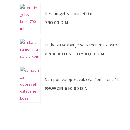
Keratin gel za kosu 700 ml
790,00
DIN
Lutka za vežbanje sa ramenima - prirodna kosa
-
8.900,00
DIN
10.500,00
DIN
Šampon za oporavak oštećene kose 1000 ml
Originalna
Trenutna
650,00
DIN
950,00
DIN
cena
cena
je
je:
bila:
650,00 DIN.
950,00 DIN.