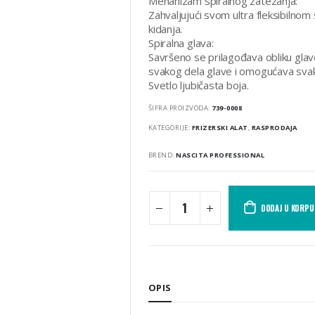
Mehanizam spiralnog zatezanja:
Zahvaljujući svom ultra fleksibilno
kidanja.
Spiralna glava:
Savršeno se prilagođava obliku glave.
svakog dela glave i omogućava svakoj
Svetlo ljubičasta boja.
ŠIFRA PROIZVODA:
739-0008
KATEGORIJE:
FRIZERSKI ALAT
,
RASPRODAJA
BREND:
NASCITA PROFESSIONAL
DODAJ U KORPU
OPIS