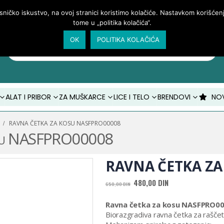
isničko iskustvo, na ovoj stranici koristimo kolačiće. Nastavkom korišće
tome u „politika kolačića“.
OK
POLITIKA KOLAČIĆA
Products
search
ALAT I PRIBOR
ZA MUŠKARCE
LICE I TELO
BRENDOVI
NO
RAVNA ČETKA ZA KOSU NASFPRO00008
 kosu NASFPRO00008
RAVNA ČETKA ZA
Originalna
Trenutna
480,00
DIN
650,00
DIN
cena
cena
je
je:
Ravna četka za kosu NASFPRO0
bila:
480,00 DIN.
Biorazgradiva ravna četka za raščet
650,00 DIN.