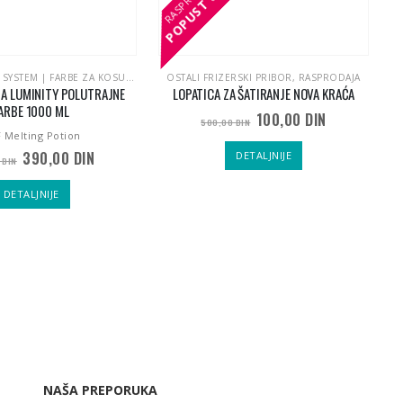
POPUST
POPUST
P
P
DAJA
PBF COLORING SYSTEM | FARBE ZA KOSU
,
PROFESSIONAL BY FAMA, ITALIJANSKA KOZMETIKA ZA K
OSTALI FRIZERSKI PRIBOR
,
RASPRODAJA
ZA LUMINITY POLUTRAJNE
LOPATICA ZA ŠATIRANJE NOVA KRAĆA
ARBE 1000 ML
Originalna
Trenutna
100,00
DIN
500,00
DIN
cena
cena
 Melting Potion
je
je:
Originalna
Trenutna
390,00
DIN
DETALJNIJE
bila:
100,00 DIN.
0
DIN
cena
cena
500,00 DIN.
je
je:
DETALJNIJE
bila:
390,00 DIN.
650,00 DIN.
NAŠA PREPORUKA