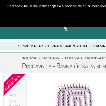
Dobrodošli na Herba Market sajt! Da bi korisnicima pružili bolje kor
KOZMETIKA ZA KOSU
NADOGRADNJA KOSE
OPREMA
NASLOVNA
PRODAVNICA
RASPRODAJA
,
FRIZERSKI ALAT
Prodavnica - Ravna četka za
26 %
AKCIJA
POPUST