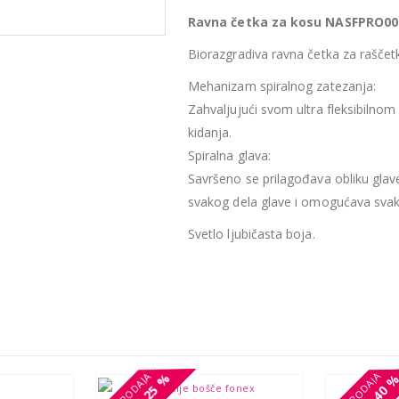
Ravna četka za kosu NASFPRO00
Biorazgradiva ravna četka za raščet
Mehanizam spiralnog zatezanja:
Zahvaljujući svom ultra fleksibilno
kidanja.
Spiralna glava:
Savršeno se prilagođava obliku glave.
svakog dela glave i omogućava svakoj
Svetlo ljubičasta boja.
25 %
25 %
40 
40 