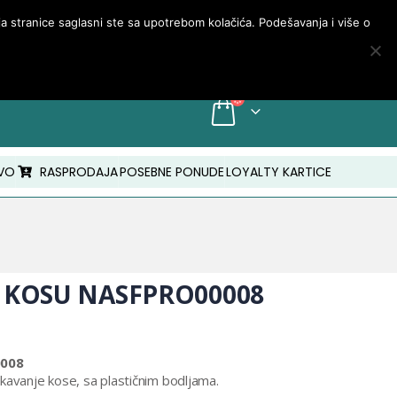
PRIJAVA/MOJ NALOG
nja stranice saglasni ste sa upotrebom kolačića. Podešavanja i više o
INFO: +381 18 210 843
VO
RASPRODAJA
POSEBNE PONUDE
LOYALTY KARTICE
 KOSU NASFPRO00008
0008
kavanje kose, sa plastičnim bodljama.