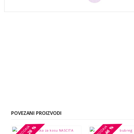
POVEZANI PROIZVODI
26 %
26 %
46 %
46 %