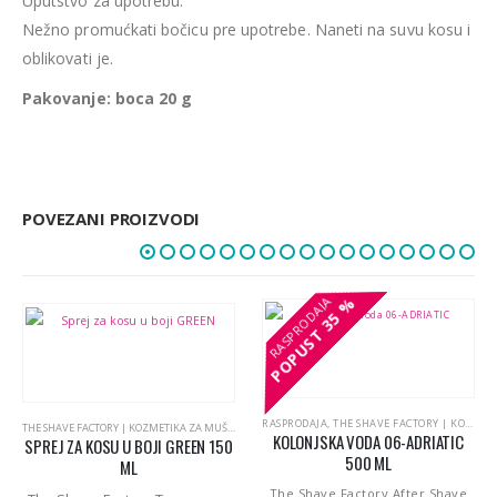
Uputstvo za upotrebu:
Nežno promućkati bočicu pre upotrebe. Naneti na suvu kosu i
oblikovati je.
Pakovanje: boca 20 g
POVEZANI PROIZVODI
35 %
35 %
POPUST
POPUST
,
THE SHAVE FACTORY | NEGA MUŠKE BRADE
RASPRODAJA
,
THE SHAVE FACTORY | KOZMETIKA ZA MUŠKARCE
THE SHAVE FACTORY | KOZMETIKA ZA MUŠKARCE
,
THE SHAVE FACTORY | NEGA I STAJLING KOSE
KOLONJSKA VODA 06-ADRIATIC
SPREJ ZA KOSU U BOJI GREEN 150
500 ML
ML
The Shave Factory After Shave