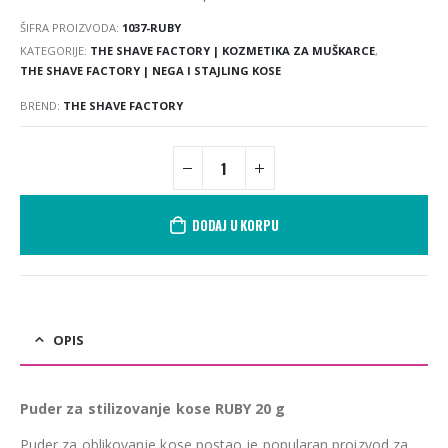
ŠIFRA PROIZVODA:
1037-RUBY
KATEGORIJE:
THE SHAVE FACTORY | KOZMETIKA ZA MUŠKARCE
,
THE SHAVE FACTORY | NEGA I STAJLING KOSE
BREND:
THE SHAVE FACTORY
DODAJ U KORPU
OPIS
Puder za stilizovanje kose RUBY 20 g
Puder za oblikovanje kose postao je popularan proizvod za