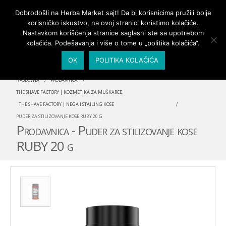
PRIJAVA/MOJ NALOG
Dobrodošli na Herba Market sajt! Da bi korisnicima pružili bolje
korisničko iskustvo, na ovoj stranici koristimo kolačiće.
Nastavkom korišćenja stranice saglasni ste sa upotrebom
kolačića. Podešavanja i više o tome u „politika kolačića“.
OK
POLITIKA KOLAČIĆA
NASLOVNA
PRODAVNICA
THE SHAVE FACTORY | KOZMETIKA ZA MUŠKARCE
,
THE SHAVE FACTORY | NEGA I STAJLING KOSE
PUDER ZA STILIZOVANJE KOSE RUBY 20 G
Prodavnica - Puder za stilizovanje kose
RUBY 20 g