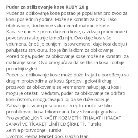
Puder za stilizovanje kose RUBY 20 g
Puder za oblikovanje kose postao je popularan proizvod za
kosu poslednjih godina. Može se koristiti za brzo i lako
oblikovanje, dodavanje volumena ili matiranje kose.
Kada se nanese prema korenu kose, razdvaja pramenove i
povećava rastojanje između njih. Ovo daje kosi više
volumena, čineći je punijom. Istovremeno, daje kosi deblju i
pahuljastu strukturu, što je čini lakšom za oblikovanje.
Pored toga, puder za oblikovanje kose može se koristiti i za
matiranje kose. Ovo omogućava da se fiksira kosa i dobije
prirodniji izgled.
Puder za oblikovanje kose može duže trajati u poređenju sa
drugim proizvodima za kosu. Sprejevi, gelovi ili drugi
proizvodi za oblikovanje se vremenom nakupljaju u kosi i
mogu je otežati. Međutim, puder za oblikovanje će održati
kosu čistom, omogućavajući joj da se duže oblikuje.
Zahvaljujući svom posebnom receptu, može se lako
preoblikovati kosa tokom dana, bez stvaranja grudvica.
Proizvođač: „KNR KAĞIT KOZMETİK İTHALAT İHRACAT
SANAYİ VE TİCARET LİMİTED ŞİRKETİ“, Turska.
Zemlja proizvodnje: Turska.
Uvoznik: Herba Market doo, Gadžin Han.