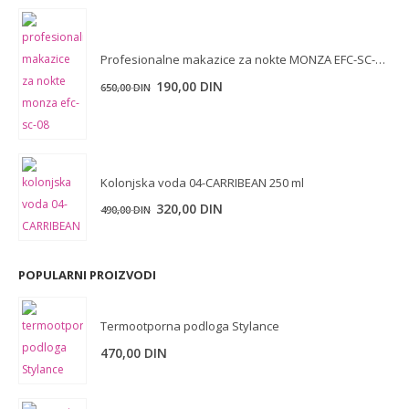
bila:
190,00 DIN.
490,00 DIN.
Profesionalne makazice za nokte MONZA EFC-SC-08 9cm
Originalna
Trenutna
190,00
DIN
650,00
DIN
cena
cena
je
je:
bila:
190,00 DIN.
650,00 DIN.
Kolonjska voda 04-CARRIBEAN 250 ml
Originalna
Trenutna
320,00
DIN
490,00
DIN
cena
cena
je
je:
bila:
320,00 DIN.
POPULARNI PROIZVODI
490,00 DIN.
Termootporna podloga Stylance
470,00
DIN