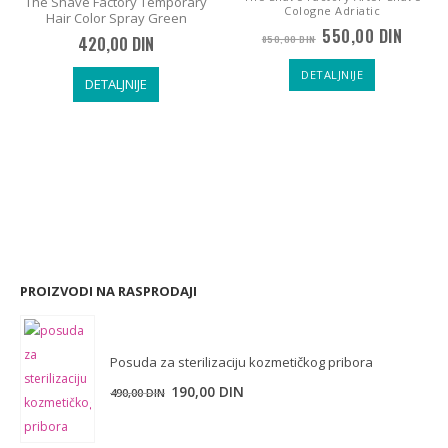
The Shave Factory Temporary
Cologne Adriatic
Hair Color Spray Green
nutna
Originalna
Trenu
550,00
DIN
 NEGA MUŠKE BRADE
420,00
DIN
850,00
DIN
a
cena
cena
je
je:
DETALJNIJE
,00 DIN.
bila:
550,00
DETALJNIJE
850,00 DIN.
PROIZVODI NA RASPRODAJI
Posuda za sterilizaciju kozmetičkog pribora
Originalna
Trenutna
190,00
DIN
490,00
DIN
cena
cena
je
je: