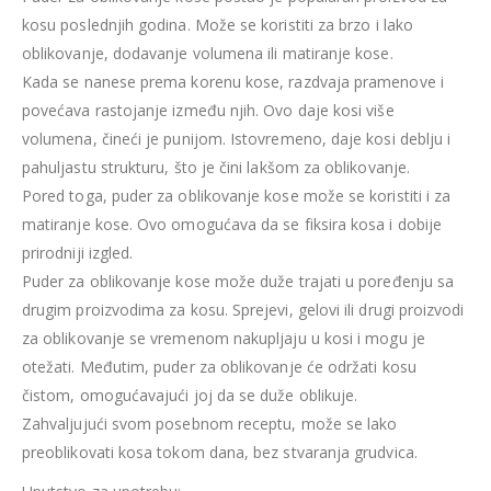
kosu poslednjih godina. Može se koristiti za brzo i lako
oblikovanje, dodavanje volumena ili matiranje kose.
Kada se nanese prema korenu kose, razdvaja pramenove i
povećava rastojanje između njih. Ovo daje kosi više
volumena, čineći je punijom. Istovremeno, daje kosi deblju i
pahuljastu strukturu, što je čini lakšom za oblikovanje.
Pored toga, puder za oblikovanje kose može se koristiti i za
matiranje kose. Ovo omogućava da se fiksira kosa i dobije
prirodniji izgled.
Puder za oblikovanje kose može duže trajati u poređenju sa
drugim proizvodima za kosu. Sprejevi, gelovi ili drugi proizvodi
za oblikovanje se vremenom nakupljaju u kosi i mogu je
otežati. Međutim, puder za oblikovanje će održati kosu
čistom, omogućavajući joj da se duže oblikuje.
Zahvaljujući svom posebnom receptu, može se lako
preoblikovati kosa tokom dana, bez stvaranja grudvica.