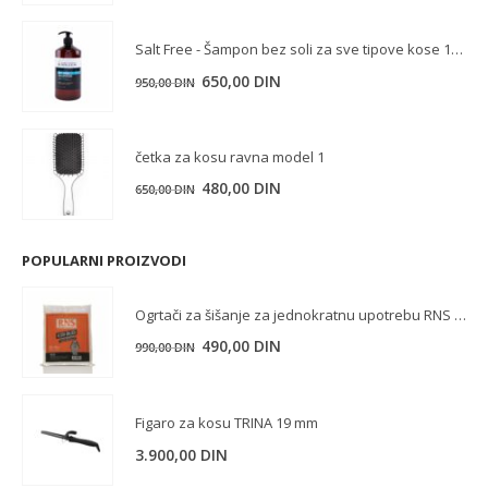
je
je:
Salt Free - Šampon bez soli za sve tipove kose 1000 ml
bila:
490,00 DIN.
650,00 DIN.
Originalna
Trenutna
650,00
DIN
950,00
DIN
cena
cena
je
je:
četka za kosu ravna model 1
bila:
650,00 DIN.
950,00 DIN.
Originalna
Trenutna
480,00
DIN
650,00
DIN
cena
cena
je
je:
POPULARNI PROIZVODI
bila:
480,00 DIN.
650,00 DIN.
Ogrtači za šišanje za jednokratnu upotrebu RNS 50/1
Originalna
Trenutna
490,00
DIN
990,00
DIN
cena
cena
je
je:
Figaro za kosu TRINA 19 mm
bila:
490,00 DIN.
990,00 DIN.
3.900,00
DIN