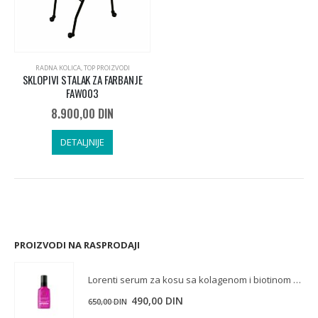
RADNA KOLICA
,
TOP PROIZVODI
SKLOPIVI STALAK ZA FARBANJE
FAW003
8.900,00
DIN
DETALJNIJE
PROIZVODI NA RASPRODAJI
Lorenti serum za kosu sa kolagenom i biotinom 125 ml
Originalna
Trenutna
490,00
DIN
650,00
DIN
cena
cena