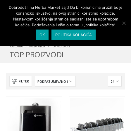
PRIJAVA/MOJ NALOG
Dobrodošli na Herba Market sajt! Da bi korisnicima pružili bolje
korisničko iskustvo, na ovoj stranici koristimo kolačiće.
Nastavkom korišćenja stranice saglasni ste sa upotrebom
kolačića. Podešavanja i više o tome u „politika kolačića“.
OK
POLITIKA KOLAČIĆA
NASLOVNA
PRODAVNICA
TOP PROIZVODI
TOP PROIZVODI
FILTER