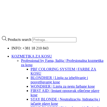
Products search
INFO: +381 18 210 843
KOZMETIKA ZA KOSU
Professional by Fama, Italija | Profesionalna kozmetika
za kosu
PBF COLORING SYSTEM | FARBE ZA
KOSU
BLONDHER | Linija za izbeljivanje i
posvetljavanje kose
WONDHER | Linija za negu farbane kose
FIRST AID | Instant oporavak oštećene plave
kose
STAY BLONDE | Neutralizacija, hidratacija i
jačanje plave kose