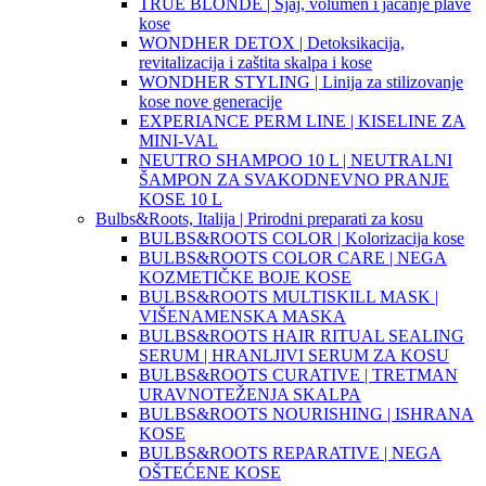
TRUE BLONDE | Sjaj, volumen i jačanje plave
kose
WONDHER DETOX | Detoksikacija,
revitalizacija i zaštita skalpa i kose
WONDHER STYLING | Linija za stilizovanje
kose nove generacije
EXPERIANCE PERM LINE | KISELINE ZA
MINI-VAL
NEUTRO SHAMPOO 10 L | NEUTRALNI
ŠAMPON ZA SVAKODNEVNO PRANJE
KOSE 10 L
Bulbs&Roots, Italija | Prirodni preparati za kosu
BULBS&ROOTS COLOR | Kolorizacija kose
BULBS&ROOTS COLOR CARE | NEGA
KOZMETIČKE BOJE KOSE
BULBS&ROOTS MULTISKILL MASK |
VIŠENAMENSKA MASKA
BULBS&ROOTS HAIR RITUAL SEALING
SERUM | HRANLJIVI SERUM ZA KOSU
BULBS&ROOTS CURATIVE | TRETMAN
URAVNOTEŽENJA SKALPA
BULBS&ROOTS NOURISHING | ISHRANA
KOSE
BULBS&ROOTS REPARATIVE | NEGA
OŠTEĆENE KOSE