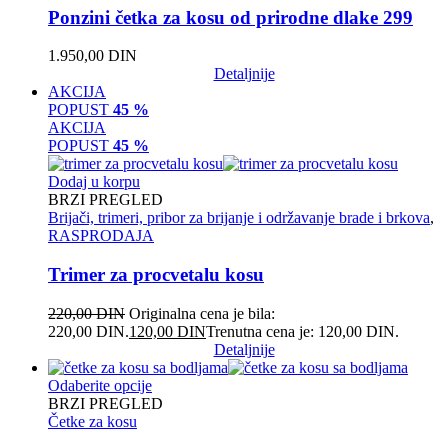
Ponzini četka za kosu od prirodne dlake 299
1.950,00
DIN
Detaljnije
AKCIJA
POPUST
45 %
AKCIJA
POPUST
45 %
Dodaj u korpu
BRZI PREGLED
Brijači, trimeri, pribor za brijanje i održavanje brade i brkova
,
RASPRODAJA
Trimer za procvetalu kosu
220,00
DIN
Originalna cena je bila:
220,00 DIN.
120,00
DIN
Trenutna cena je: 120,00 DIN.
Detaljnije
Odaberite opcije
BRZI PREGLED
Četke za kosu