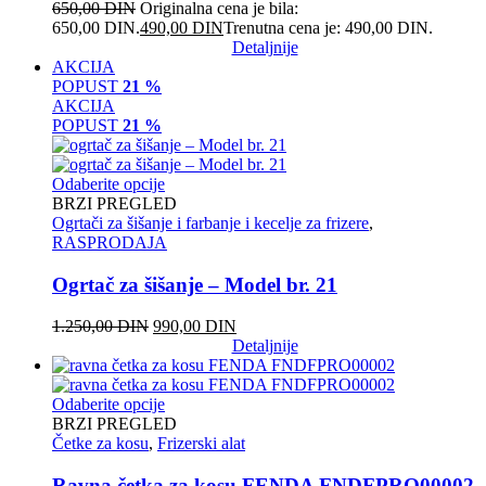
650,00
DIN
Originalna cena je bila:
650,00 DIN.
490,00
DIN
Trenutna cena je: 490,00 DIN.
Detaljnije
AKCIJA
POPUST
21 %
AKCIJA
POPUST
21 %
Odaberite opcije
BRZI PREGLED
Ogrtači za šišanje i farbanje i kecelje za frizere
,
RASPRODAJA
Ogrtač za šišanje – Model br. 21
1.250,00
DIN
990,00
DIN
Detaljnije
Odaberite opcije
BRZI PREGLED
Četke za kosu
,
Frizerski alat
Ravna četka za kosu FENDA FNDFPRO00002