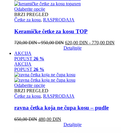
Odaberite opcije
BRZI PREGLED
Četke za kosu
,
RASPRODAJA
Keramičke četke za kosu TOP
720,00
DIN
-
950,00
DIN
620,00
DIN
-
770,00
DIN
Detaljnije
AKCIJA
POPUST
26 %
AKCIJA
POPUST
26 %
Odaberite opcije
BRZI PREGLED
Četke za kosu
,
RASPRODAJA
ravna četka koja ne čupa kosu – pudle
650,00
DIN
480,00
DIN
Detaljnije