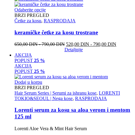
Odaberite opcije
BRZI PREGLED
Četke za kosu
,
RASPRODAJA
keramičke četke za kosu trostrane
650,00
DIN
-
790,00
DIN
520,00
DIN
-
790,00
DIN
Detaljnije
AKCIJA
POPUST
25 %
AKCIJA
POPUST
25 %
Dodaj u korpu
BRZI PREGLED
Hair Serum Series | Serumi za ishranu kose
,
LORENTI
TOKIO&SEOUL | Nega kose
,
RASPRODAJA
Lorenti serum za kosu sa aloa verom i mentom
125 ml
Lorenti Aloe Vera & Mint Hair Serum