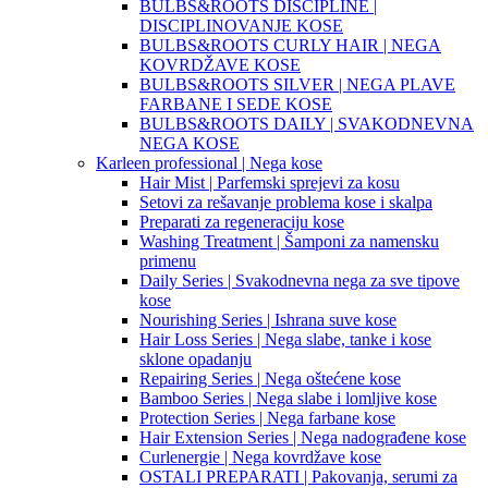
BULBS&ROOTS DISCIPLINE |
DISCIPLINOVANJE KOSE
BULBS&ROOTS CURLY HAIR | NEGA
KOVRDŽAVE KOSE
BULBS&ROOTS SILVER | NEGA PLAVE
FARBANE I SEDE KOSE
BULBS&ROOTS DAILY | SVAKODNEVNA
NEGA KOSE
Karleen professional | Nega kose
Hair Mist | Parfemski sprejevi za kosu
Setovi za rešavanje problema kose i skalpa
Preparati za regeneraciju kose
Washing Treatment | Šamponi za namensku
primenu
Daily Series | Svakodnevna nega za sve tipove
kose
Nourishing Series | Ishrana suve kose
Hair Loss Series | Nega slabe, tanke i kose
sklone opadanju
Repairing Series | Nega oštećene kose
Bamboo Series | Nega slabe i lomljive kose
Protection Series | Nega farbane kose
Hair Extension Series | Nega nadograđene kose
Curlenergie | Nega kovrdžave kose
OSTALI PREPARATI | Pakovanja, serumi za