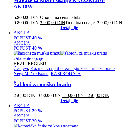
Makaze za klizno šišanje RAZORLINE
AK18W
6.800,00
DIN
Originalna cena je bila:
6.800,00 DIN.
2.900,00
DIN
Trenutna cena je: 2.900,00 DIN.
Detaljnije
AKCIJA
POPUST
40 %
AKCIJA
POPUST
40 %
Odaberite opcije
BRZI PREGLED
Češljevi
,
Kozmetika i pribor za negu kose i muške brade
,
Nega Muške Brade
,
RASPRODAJA
Šabloni za mušku bradu
250,00
DIN
-
690,00
DIN
150,00
DIN
-
250,00
DIN
Detaljnije
AKCIJA
POPUST
20 %
AKCIJA
POPUST
20 %