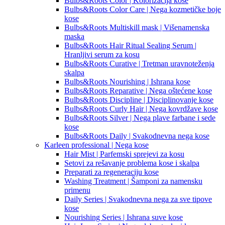
Bulbs&Roots Color | Kolorizacija kose
Bulbs&Roots Color Care | Nega kozmetičke boje
kose
Bulbs&Roots Multiskill mask | Višenamenska
maska
Bulbs&Roots Hair Ritual Sealing Serum |
Hranljivi serum za kosu
Bulbs&Roots Curative | Tretman uravnoteženja
skalpa
Bulbs&Roots Nourishing | Ishrana kose
Bulbs&Roots Reparative | Nega oštećene kose
Bulbs&Roots Discipline | Disciplinovanje kose
Bulbs&Roots Curly Hair | Nega kovrdžave kose
Bulbs&Roots Silver | Nega plave farbane i sede
kose
Bulbs&Roots Daily | Svakodnevna nega kose
Karleen professional | Nega kose
Hair Mist | Parfemski sprejevi za kosu
Setovi za rešavanje problema kose i skalpa
Preparati za regeneraciju kose
Washing Treatment | Šamponi za namensku
primenu
Daily Series | Svakodnevna nega za sve tipove
kose
Nourishing Series | Ishrana suve kose