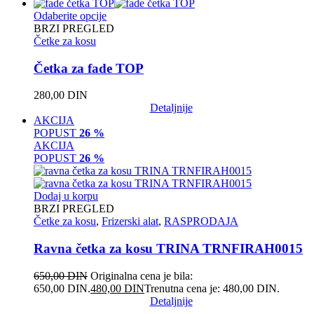
Odaberite opcije
BRZI PREGLED
Četke za kosu
Četka za fade TOP
280,00
DIN
Detaljnije
AKCIJA
POPUST
26 %
AKCIJA
POPUST
26 %
Dodaj u korpu
BRZI PREGLED
Četke za kosu
,
Frizerski alat
,
RASPRODAJA
Ravna četka za kosu TRINA TRNFIRAH0015
650,00
DIN
Originalna cena je bila:
650,00 DIN.
480,00
DIN
Trenutna cena je: 480,00 DIN.
Detaljnije