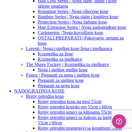
Hair Loss Series | Nega slabe, tanke i kose
sklone opadanju
Repairing Series | Nega oštećene kose
Bamboo Series | Nega slabe i lomljive kose
Protection Series | Nega farbane kose
Hair Extension Series | Nega nadograđene kose
Curlenergie | Nega kovrdžave kose
OSTALI PREPARATI | Pakovanja, serumi za
kosu
Lorenti | Nega i stajling kose žena i muškaraca
Kozmetika za žene
Kozmetika za muškarce
The Shave Factory | Kozmetika za muškarce
Nega i stajling muške kose
Fonex | Preparati za negu i stajling kose
Preparati za stajling kose
Preparati za negu kose
NADOGRADNJA KOSE
Remy prirodna kosa
Remy prirodna kosa na tresi 55cm
Remy prirodni konjski rep 55cm i 60cm
Remy prirodni umeci sa klipsama 55cm i 60cm
Remy prirodni umeci sa trakom za lepljenje
55cm i 60cm
Remy prirodni pramenovi sa keratinom 55cm