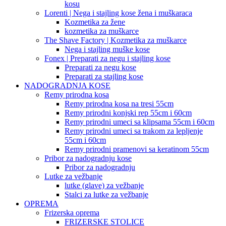
kosu
Lorenti | Nega i stajling kose žena i muškaraca
Kozmetika za žene
kozmetika za muškarce
The Shave Factory | Kozmetika za muškarce
Nega i stajling muške kose
Fonex | Preparati za negu i stajling kose
Preparati za negu kose
Preparati za stajling kose
NADOGRADNJA KOSE
Remy prirodna kosa
Remy prirodna kosa na tresi 55cm
Remy prirodni konjski rep 55cm i 60cm
Remy prirodni umeci sa klipsama 55cm i 60cm
Remy prirodni umeci sa trakom za lepljenje
55cm i 60cm
Remy prirodni pramenovi sa keratinom 55cm
Pribor za nadogradnju kose
Pribor za nadogradnju
Lutke za vežbanje
lutke (glave) za vežbanje
Stalci za lutke za vežbanje
OPREMA
Frizerska oprema
FRIZERSKE STOLICE