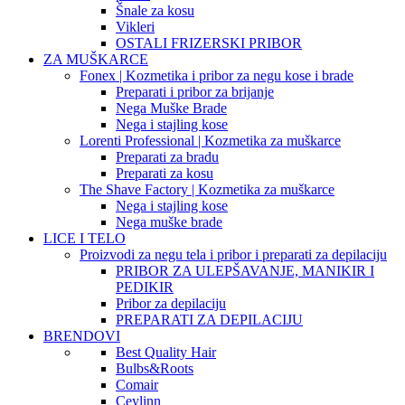
Šnale za kosu
Vikleri
OSTALI FRIZERSKI PRIBOR
ZA MUŠKARCE
Fonex | Kozmetika i pribor za negu kose i brade
Preparati i pribor za brijanje
Nega Muške Brade
Nega i stajling kose
Lorenti Professional | Kozmetika za muškarce
Preparati za bradu
Preparati za kosu
The Shave Factory | Kozmetika za muškarce
Nega i stajling kose
Nega muške brade
LICE I TELO
Proizvodi za negu tela i pribor i preparati za depilaciju
PRIBOR ZA ULEPŠAVANJE, MANIKIR I
PEDIKIR
Pribor za depilaciju
PREPARATI ZA DEPILACIJU
BRENDOVI
Best Quality Hair
Bulbs&Roots
Comair
Ceylinn