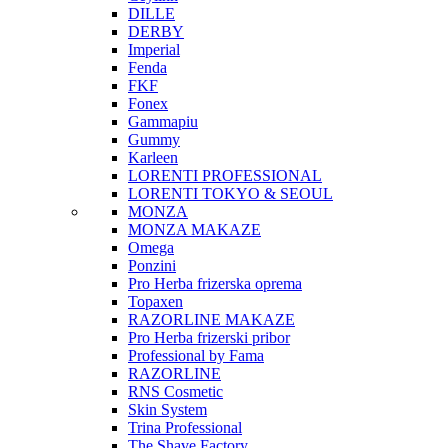
DILLE
DERBY
Imperial
Fenda
FKF
Fonex
Gammapiu
Gummy
Karleen
LORENTI PROFESSIONAL
LORENTI TOKYO & SEOUL
MONZA
MONZA MAKAZE
Omega
Ponzini
Pro Herba frizerska oprema
Topaxen
RAZORLINE MAKAZE
Pro Herba frizerski pribor
Professional by Fama
RAZORLINE
RNS Cosmetic
Skin System
Trina Professional
The Shave Factory