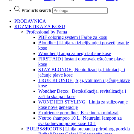
Products search
PRODAVNICA
KOZMETIKA ZA KOSU
Professional by Fama
PBF coloring system | Farbe za kosu
Blondher | Linija za izbeljivanje i posvetljavanje
kose
Wondher | Linija za negu farbane kose
FIRST AID | Instant oporavak oštećene plave
kose
STAY BLONDE | Neutralizacija, hidratacija i
jačanje plave kose
TRUE BLONDE | Sjaj, volumen i jačanje plave
kose
Wondher Detox | Detoksikacija, revitalizacija i
zaštita skalpa i kose
WONDHER STYLING | Linija za stilizovanje
kose nove generacije
Expirience perm line | Kiseline za mini-val
Neutro shampoo 10 L | Neutralni šampon za
svakodnevno pranje kose 10 L
BULBS&ROOTS | Linija preparata prirodnog porekla