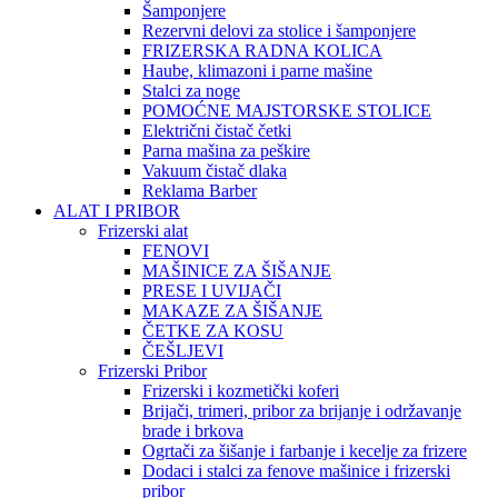
Šamponjere
Rezervni delovi za stolice i šamponjere
FRIZERSKA RADNA KOLICA
Haube, klimazoni i parne mašine
Stalci za noge
POMOĆNE MAJSTORSKE STOLICE
Električni čistač četki
Parna mašina za peškire
Vakuum čistač dlaka
Reklama Barber
ALAT I PRIBOR
Frizerski alat
FENOVI
MAŠINICE ZA ŠIŠANJE
PRESE I UVIJAČI
MAKAZE ZA ŠIŠANJE
ČETKE ZA KOSU
ČEŠLJEVI
Frizerski Pribor
Frizerski i kozmetički koferi
Brijači, trimeri, pribor za brijanje i održavanje
brade i brkova
Ogrtači za šišanje i farbanje i kecelje za frizere
Dodaci i stalci za fenove mašinice i frizerski
pribor