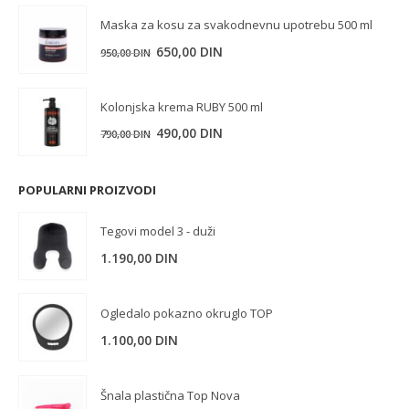
Maska za kosu za svakodnevnu upotrebu 500 ml
Originalna
Trenutna
650,00
DIN
950,00
DIN
cena
cena
je
je:
Kolonjska krema RUBY 500 ml
bila:
650,00 DIN.
Originalna
Trenutna
490,00
DIN
790,00
DIN
950,00 DIN.
cena
cena
je
je:
POPULARNI PROIZVODI
bila:
490,00 DIN.
790,00 DIN.
Tegovi model 3 - duži
1.190,00
DIN
Ogledalo pokazno okruglo TOP
1.100,00
DIN
Šnala plastična Top Nova