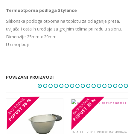
Termootporna podloga Stylance
Silikonska podloga otporna na toplotu za odlaganje presa,
uvijača i ostalih uređaja sa grejnim telima pri radu u salonu.
Dimenzije 25mm x 20mm.
U crnoj boji.
POVEZANI PROIZVODI
36 %
36 %
35 %
35 %
POPUST
POPUST
POPUST
POPUST
OSTALI FRIZERSKI PRIBOR
,
RASPRODAJA