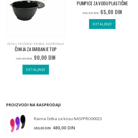
PUMPICE ZA VODU PLASTIČNE
65,00
DIN
100,00
DIN
DETALJNIJE
OSTALI FRIZERSKI PRIBOR
,
RASPRODAJA
ČINIJA ZA FARBANJE TOP
90,00
DIN
140,00
DIN
DETALJNIJE
PROIZVODI NA RASPRODAJI
Ravna četka za kosu NASFPRO00023
480,00
DIN
650,00
DIN