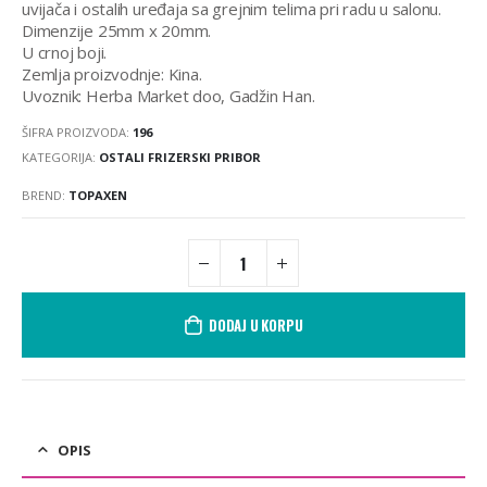
uvijača i ostalih uređaja sa grejnim telima pri radu u salonu.
Dimenzije 25mm x 20mm.
U crnoj boji.
Zemlja proizvodnje: Kina.
Uvoznik: Herba Market doo, Gadžin Han.
ŠIFRA PROIZVODA:
196
KATEGORIJA:
OSTALI FRIZERSKI PRIBOR
BREND:
TOPAXEN
DODAJ U KORPU
OPIS