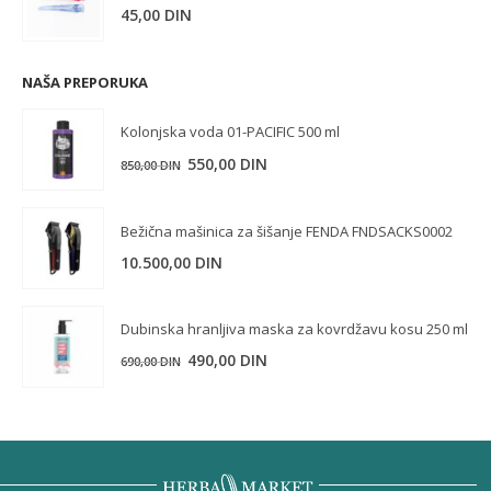
45,00
DIN
NAŠA PREPORUKA
Kolonjska voda 01-PACIFIC 500 ml
Originalna
Trenutna
550,00
DIN
850,00
DIN
cena
cena
je
je:
Bežična mašinica za šišanje FENDA FNDSACKS0002
bila:
550,00 DIN.
10.500,00
DIN
850,00 DIN.
Dubinska hranljiva maska za kovrdžavu kosu 250 ml
Originalna
Trenutna
490,00
DIN
690,00
DIN
cena
cena
je
je:
bila:
490,00 DIN.
690,00 DIN.