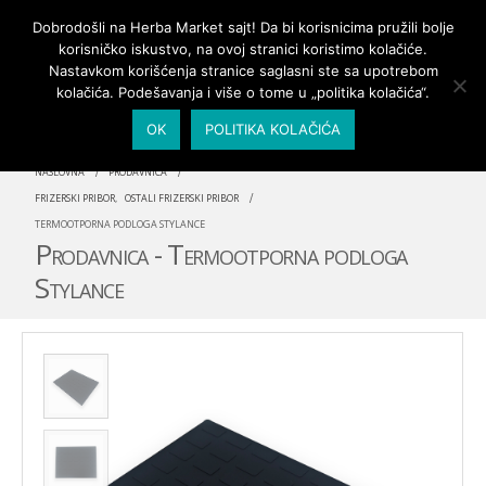
PRIJAVA/MOJ NALOG
Dobrodošli na Herba Market sajt! Da bi korisnicima pružili bolje
korisničko iskustvo, na ovoj stranici koristimo kolačiće.
Nastavkom korišćenja stranice saglasni ste sa upotrebom
kolačića. Podešavanja i više o tome u „politika kolačića“.
OK
POLITIKA KOLAČIĆA
NASLOVNA
PRODAVNICA
FRIZERSKI PRIBOR
,
OSTALI FRIZERSKI PRIBOR
TERMOOTPORNA PODLOGA STYLANCE
Prodavnica - Termootporna podloga
Stylance