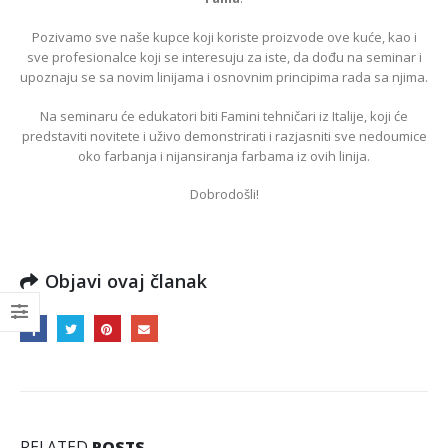
Pozivamo sve naše kupce koji koriste proizvode ove kuće, kao i
sve profesionalce koji se interesuju za iste, da dođu na seminar i
ako do savršenih lokni?
Šta je “Airtouch Balayage” ?
upoznaju se sa novim linijama i osnovnim principima rada sa njima.
okne, talasi, romantični, nežni,
Pored postizanja mekšeg,
Na seminaru će edukatori biti Famini tehničari iz Italije, koji će
vek su u trendu i upotpunjuju
besprekornijeg spoja boja, Air
predstaviti novitete i uživo demonstrirati i razjasniti sve nedoumice
vaki naš stajling, ali mogu da
Touch proces bojenja uključuje i
oko farbanja i nijansiranja farbama iz ovih linija.
adaju muke damama...
novu tehnologiju koja obećava
smanjenje potencijalne štete...
Dobrodošli!
Objavi ovaj članak
BONDOX
PREPARATI ZA STILIZOVANJE
ONDOX je ovde! Novi
RELATED
POSTS
KOSE