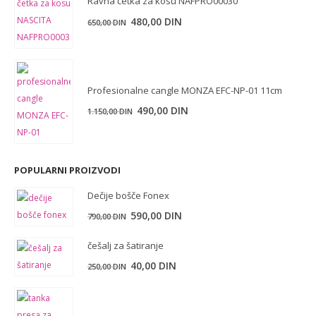
480,00
DIN
650,00
DIN
Profesionalne cangle MONZA EFC-NP-01 11cm
Originalna
Trenutna
490,00
DIN
1.150,00
DIN
cena
cena
je
je:
bila:
490,00 DIN.
POPULARNI PROIZVODI
1.150,00 DIN.
Dečije bošče Fonex
590,00
DIN
790,00
DIN
češalj za šatiranje
40,00
DIN
250,00
DIN