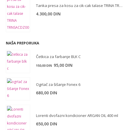
Tanka presa za kosu za cik-cak talase TRINA TRNSACDZ0081
4.300,00
DIN
NAŠA PREPORUKA
Četkica za farbanje BLK C
Originalna
Trenutna
95,00
DIN
150,00
DIN
cena
cena
je
je:
Ogrtač za šišanje Fonex 6
bila:
95,00 DIN.
150,00 DIN.
680,00
DIN
Lorenti dvofazni kondicioner ARGAN OIL 400 ml
650,00
DIN