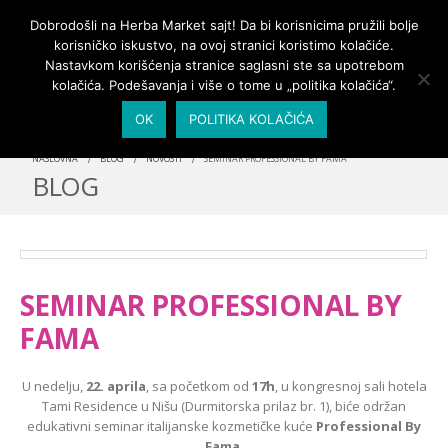
PRIJAVA/MOJ NALOG
Dobrodošli na Herba Market sajt! Da bi korisnicima pružili bolje
korisničko iskustvo, na ovoj stranici koristimo kolačiće.
Nastavkom korišćenja stranice saglasni ste sa upotrebom
kolačića. Podešavanja i više o tome u „politika kolačića“.
OK
POLITIKA KOLAČIĆA
NASLOVNA
BLOG
NOVOSTI
SEMINAR PROFESSIONAL BY FAMA
BLOG
SEMINAR PROFESSIONAL BY
FAMA
U nedelju,
22. aprila
, sa početkom od
17h
, u kongresnoj sali hotela
Tami Residence u Nišu (Durmitorska prilaz br. 1), biće održan
edukativni seminar italijanske kozmetičke kuće
Professional By
Fama
.