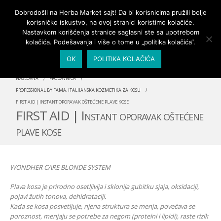
PRIJAVA/MOJ NALOG
Dobrodošli na Herba Market sajt! Da bi korisnicima pružili bolje
korisničko iskustvo, na ovoj stranici koristimo kolačiće.
Nastavkom korišćenja stranice saglasni ste sa upotrebom
kolačića. Podešavanja i više o tome u „politika kolačića“.
OK
POLITIKA KOLAČIĆA
NASLOVNA
PRODAVNICA
PROFESSIONAL BY FAMA, ITALIJANSKA KOZMETIKA ZA KOSU
FIRST AID | INSTANT OPORAVAK OŠTEĆENE PLAVE KOSE
FIRST AID | Instant oporavak oštećene
plave kose
WONDHER CARE BLONDE SYSTEM
Plava kosa je prirodno osetljivija i sklonija gubitku sjaja, oksidaciji,
pojavi žutih tonova, dehidrataciji.
Kada se kosa posvetljuje, njena struktura se menja, povećava se
poroznost, menjaju se potrebe za negom (proteini i lipidi), raste rizik