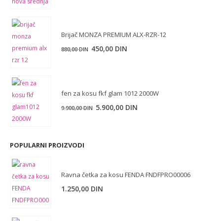
cena
cena
je
je:
bila:
100,00 DIN.
Brijač MONZA PREMIUM ALX-RZR-12
150,00 DIN.
Originalna
Trenutna
450,00
DIN
880,00
DIN
cena
cena
je
je:
bila:
450,00 DIN.
fen za kosu fkf glam 1012 2000W
880,00 DIN.
5.900,00
DIN
9.900,00
DIN
POPULARNI PROIZVODI
Ravna četka za kosu FENDA FNDFPRO00006
1.250,00
DIN