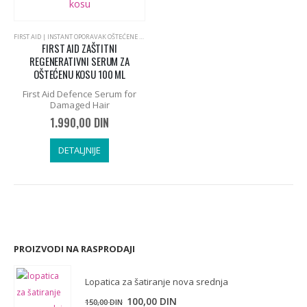
FIRST AID | INSTANT OPORAVAK OŠTEĆENE PLAVE KOSE
,
PROFESSIONAL BY FAMA, ITALIJANSKA KOZM
FIRST AID ZAŠTITNI
REGENERATIVNI SERUM ZA
OŠTEĆENU KOSU 100 ML
First Aid Defence Serum for
Damaged Hair
1.990,00
DIN
DETALJNIJE
PROIZVODI NA RASPRODAJI
Lopatica za šatiranje nova srednja
Originalna
Trenutna
100,00
DIN
150,00
DIN