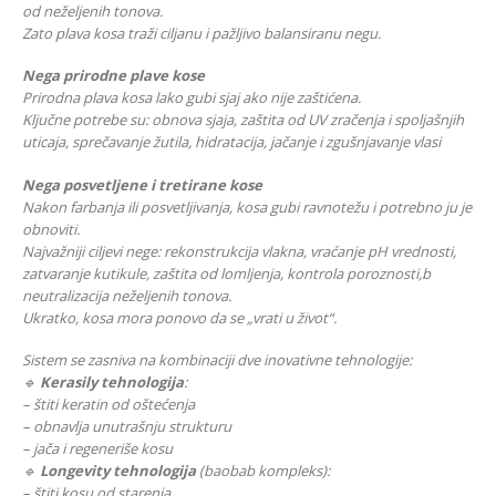
od neželjenih tonova.
Zato plava kosa traži ciljanu i pažljivo balansiranu negu.
Nega prirodne plave kose
Prirodna plava kosa lako gubi sjaj ako nije zaštićena.
Ključne potrebe su: obnova sjaja, zaštita od UV zračenja i spoljašnjih
uticaja, sprečavanje žutila, hidratacija, jačanje i zgušnjavanje vlasi
Nega posvetljene i tretirane kose
Nakon farbanja ili posvetljivanja, kosa gubi ravnotežu i potrebno ju je
obnoviti.
Najvažniji ciljevi nege: rekonstrukcija vlakna, vraćanje pH vrednosti,
zatvaranje kutikule, zaštita od lomljenja, kontrola poroznosti,b
neutralizacija neželjenih tonova.
Ukratko, kosa mora ponovo da se „vrati u život“.
Sistem se zasniva na kombinaciji dve inovativne tehnologije:
🔹
Kerasily tehnologija
:
– štiti keratin od oštećenja
– obnavlja unutrašnju strukturu
– jača i regeneriše kosu
🔹
Longevity tehnologija
(baobab kompleks):
– štiti kosu od starenja