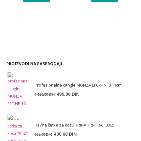
PROIZVODI NA RASPRODAJI
Profesionalne cangle MONZA EFC-NP-10 11cm
Originalna
Trenutna
490,00
DIN
1.150,00
DIN
cena
cena
je
je:
bila:
490,00 DIN.
1.150,00 DIN.
Ravna četka za kosu TRINA TRNFIRAH0065
Originalna
Trenutna
480,00
DIN
650,00
DIN
cena
cena