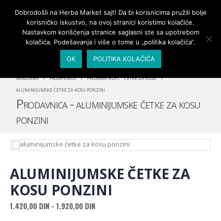
PRIJAVA/MOJ NALOG
Dobrodošli na Herba Market sajt! Da bi korisnicima pružili bolje
korisničko iskustvo, na ovoj stranici koristimo kolačiće.
Nastavkom korišćenja stranice saglasni ste sa upotrebom
kolačića. Podešavanja i više o tome u „politika kolačića“.
OK
POLITIKA KOLAČIĆA
NASLOVNA
PRODAVNICA
FRIZERSKI ALAT
,
ČETKE ZA KOSU
ALUMINIJUMSKE ČETKE ZA KOSU PONZINI
Prodavnica - aluminijumske četke za kosu
ponzini
ALUMINIJUMSKE ČETKE ZA
KOSU PONZINI
1.420,00
DIN
-
1.920,00
DIN