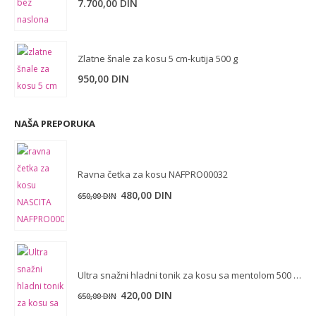
7.700,00
DIN
Zlatne šnale za kosu 5 cm-kutija 500 g
950,00
DIN
NAŠA PREPORUKA
Ravna četka za kosu NAFPRO00032
480,00
DIN
650,00
DIN
Ultra snažni hladni tonik za kosu sa mentolom 500 ml
Originalna
Trenutna
420,00
DIN
650,00
DIN
cena
cena