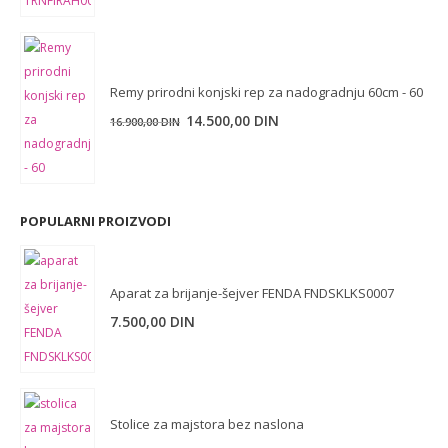
je
je:
bila:
480,00 DIN.
650,00 DIN.
Remy prirodni konjski rep za nadogradnju 60cm - 60
Originalna
Trenutna
14.500,00
DIN
16.900,00
DIN
cena
cena
je
je:
bila:
14.500,00 DIN.
16.900,00 DIN.
POPULARNI PROIZVODI
Aparat za brijanje-šejver FENDA FNDSKLKS0007
7.500,00
DIN
Stolice za majstora bez naslona