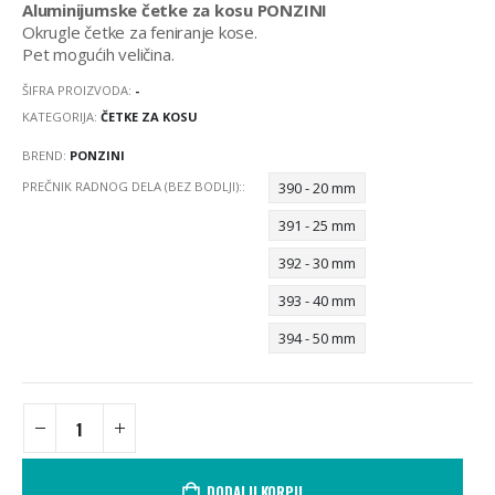
Aluminijumske četke za kosu PONZINI
Okrugle četke za feniranje kose.
Pet mogućih veličina.
ŠIFRA PROIZVODA:
-
KATEGORIJA:
ČETKE ZA KOSU
BREND:
PONZINI
PREČNIK RADNOG DELA (BEZ BODLJI):
390 - 20 mm
391 - 25 mm
392 - 30 mm
393 - 40 mm
394 - 50 mm
DODAJ U KORPU