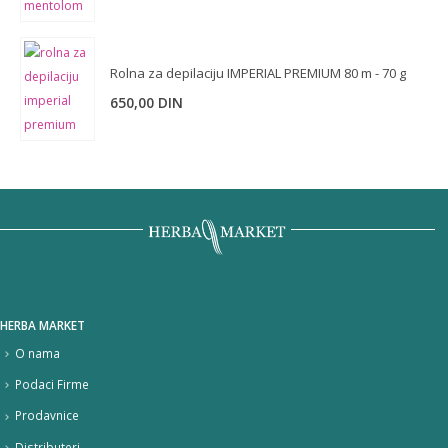
je
je:
bila:
420,00 DIN.
650,00 DIN.
Rolna za depilaciju IMPERIAL PREMIUM 80 m - 70 g
650,00
DIN
HERBA MARKET
O nama
Podaci Firme
Prodavnice
Distributeri