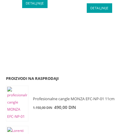
je
je:
DETALJNIJE
bila:
480,00 DIN.
DETALJNIJE
650,00 DIN.
PROIZVODI NA RASPRODAJI
Profesionalne cangle MONZA EFC-NP-01 11cm
Originalna
Trenutna
490,00
DIN
1.150,00
DIN
cena
cena
je
je:
bila:
490,00 DIN.