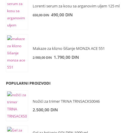
1.150,00 DIN.
Lorenti serum za kosu sa arganovim uljem 125 ml
Originalna
Trenutna
490,00
DIN
650,00
DIN
cena
cena
je
je:
bila:
490,00 DIN.
650,00 DIN.
Makaze za klizno šišanje MONZA ACE 551
Originalna
Trenutna
1.790,00
DIN
2.900,00
DIN
cena
cena
je
je:
bila:
1.790,00 DIN.
POPULARNI PROIZVODI
2.900,00 DIN.
Nožići za trimer TRINA TRNSACKS0046
2.500,00
DIN
Gel za brijanje GOLDEN 1000 ml