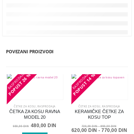
POVEZANI PROIZVODI
26 %
26 %
14 %
14 %
POPUST
POPUST
POPUST
POPUST
ČETKE ZA KOSU
,
RASPRODAJA
ČETKE ZA KOSU
,
RASPRODAJA
ČETKA ZA KOSU RAVNA
KERAMIČKE ČETKE ZA
MODEL 20
KOSU TOP
Originalna
Trenutna
480,00
DIN
650,00
DIN
720,00
DIN
-
950,00
DIN
cena
cena
620,00
DIN
-
770,00
DIN