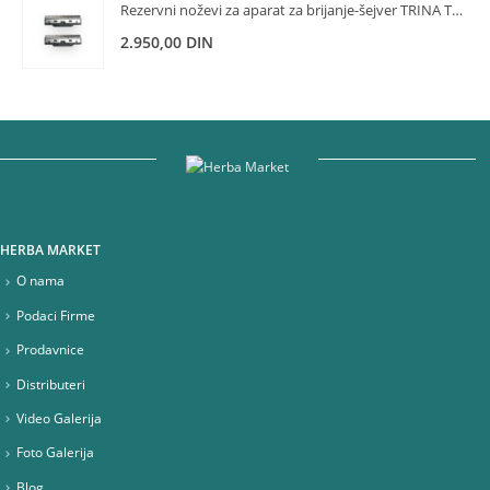
Rezervni noževi za aparat za brijanje-šejver TRINA TRNSKLKS0002
2.950,00
DIN
HERBA MARKET
O nama
Podaci Firme
Prodavnice
Distributeri
Video Galerija
Foto Galerija
Blog