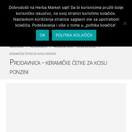
PRIJAVA/MOJ NALOG
Dobrodošli na Herba Market sajt! Da bi korisnicima pružili bolje
korisničko iskustvo, na ovoj stranici koristimo kolačiće.
Nastavkom korišćenja stranice saglasni ste sa upotrebom
kolačića. Podešavanja i više o tome u „politika kolačića“.
OK
POLITIKA KOLAČIĆA
NASLOVNA
PRODAVNICA
FRIZERSKI ALAT
,
ČETKE ZA KOSU
KERAMIČKE ČETKE ZA KOSU PONZINI
Prodavnica - keramičke četke za kosu
ponzini