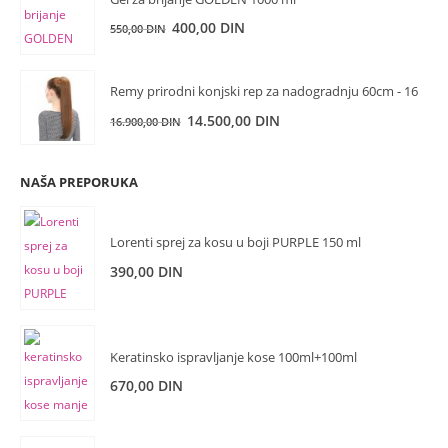
Originalna
Trenutna
400,00
DIN
550,00
DIN
cena
cena
je
je:
Remy prirodni konjski rep za nadogradnju 60cm - 16
bila:
400,00 DIN.
Originalna
Trenutna
14.500,00
DIN
550,00 DIN.
16.900,00
DIN
cena
cena
je
je:
NAŠA PREPORUKA
bila:
14.500,00 DIN.
16.900,00 DIN.
Lorenti sprej za kosu u boji PURPLE 150 ml
390,00
DIN
Keratinsko ispravljanje kose 100ml+100ml
670,00
DIN