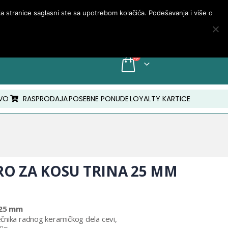
PRIJAVA/MOJ NALOG
nja stranice saglasni ste sa upotrebom kolačića. Podešavanja i više o
INFO: +381 18 210 843
VO
RASPRODAJA
POSEBNE PONUDE
LOYALTY KARTICE
RO ZA KOSU TRINA 25 MM
 25 mm
čnika radnog keramičkog dela cevi,
o