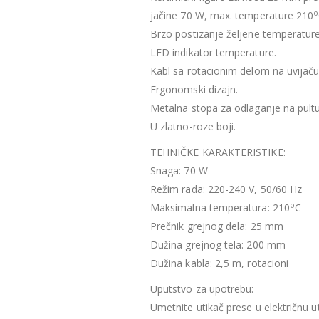
o
jačine 70 W, max. temperature 210
Brzo postizanje željene temperature
LED indikator temperature.
Kabl sa rotacionim delom na uvijaču
Ergonomski dizajn.
Metalna stopa za odlaganje na pultu
U zlatno-roze boji.
TEHNIČKE KARAKTERISTIKE:
Snaga: 70 W
Režim rada: 220-240 V, 50/60 Hz
o
Maksimalna temperatura: 210
C
Prečnik grejnog dela: 25 mm
Dužina grejnog tela: 200 mm
Dužina kabla: 2,5 m, rotacioni
Uputstvo za upotrebu:
Umetnite utikač prese u električnu 