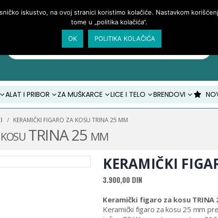
isničko iskustvo, na ovoj stranici koristimo kolačiće. Nastavkom korišće
tome u „politika kolačića“.
OK
POLITIKA KOLAČIĆA
Products
search
ALAT I PRIBOR
ZA MUŠKARCE
LICE I TELO
BRENDOVI
NO
I
KERAMIČKI FIGARO ZA KOSU TRINA 25 MM
za kosu TRINA 25 mm
KERAMIČKI FIGA
3.900,00
DIN
Keramički figaro za kosu TRINA
Keramički figaro za kosu 25 mm pre