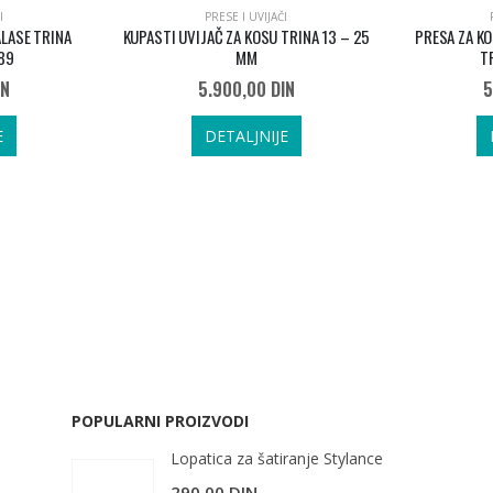
I
PRESE I UVIJAČI
ALASE TRINA
KUPASTI UVIJAČ ZA KOSU TRINA 13 – 25
PRESA ZA KO
89
MM
T
IN
5.900,00
DIN
5
E
DETALJNIJE
POPULARNI PROIZVODI
Lopatica za šatiranje Stylance
290,00
DIN