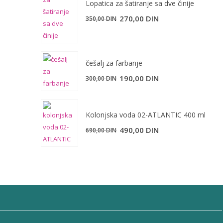
Lopatica za šatiranje sa dve činije
Originalna
Trenutna
270,00
DIN
350,00
DIN
cena
cena
je
je:
bila:
270,00 DIN.
češalj za farbanje
350,00 DIN.
Originalna
Trenutna
190,00
DIN
300,00
DIN
cena
cena
je
je:
bila:
190,00 DIN.
Kolonjska voda 02-ATLANTIC 400 ml
300,00 DIN.
Originalna
Trenutna
490,00
DIN
690,00
DIN
cena
cena
je
je:
bila:
490,00 DIN.
690,00 DIN.