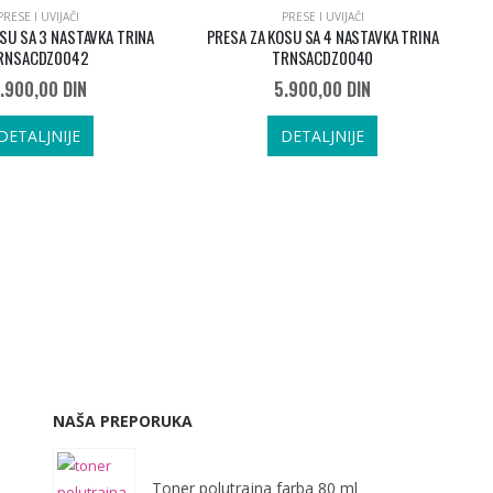
PRESE I UVIJAČI
PRESE I UVIJAČI
SU SA 3 NASTAVKA TRINA
PRESA ZA KOSU SA 4 NASTAVKA TRINA
RNSACDZ0042
TRNSACDZ0040
.900,00
DIN
5.900,00
DIN
DETALJNIJE
DETALJNIJE
D
NAŠA PREPORUKA
Toner polutrajna farba 80 ml