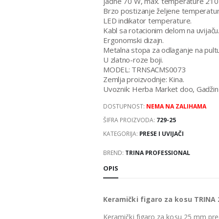
jačine 70 W, max. temperature 210
Brzo postizanje željene temperatur
LED indikator temperature.
Kabl sa rotacionim delom na uvijaču
Ergonomski dizajn.
Metalna stopa za odlaganje na pultu
U zlatno-roze boji.
MODEL: TRNSACMS0073
Zemlja proizvodnje: Kina.
Uvoznik: Herba Market doo, Gadžin
DOSTUPNOST:
NEMA NA ZALIHAMA
ŠIFRA PROIZVODA:
729-25
KATEGORIJA:
PRESE I UVIJAČI
BREND:
TRINA PROFESSIONAL
OPIS
Keramički figaro za kosu TRINA
Keramički figaro za kosu 25 mm pre