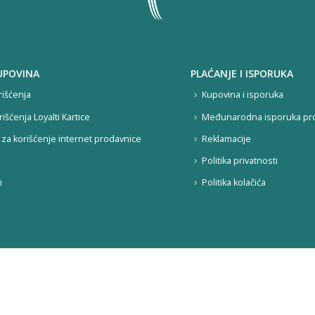
UPOVINA
PLAĆANJE I ISPORUKA
rišćenja
Kupovina i isporuka
rišćenja Loyalti Kartice
Međunarodna isporuka pr
za korišćenje internet prodavnice
Reklamacije
Politika privatnosti
i
Politika kolačića
nlineshop@herba-market.co.rs
018 210 843