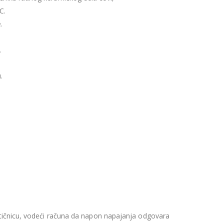
C.
.
.
.
utičnicu, vodeći računa da napon napajanja odgovara