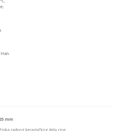
C.
e.
.
.
 Han.
 25 mm
čnika radnog keramičkog dela cevi,