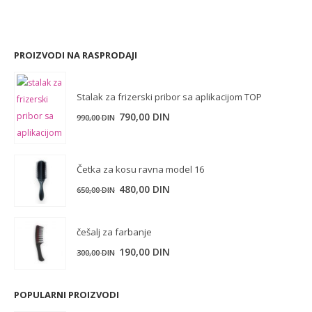
PROIZVODI NA RASPRODAJI
Stalak za frizerski pribor sa aplikacijom TOP
Originalna
Trenutna
790,00
DIN
990,00
DIN
cena
cena
je
je:
bila:
790,00 DIN.
Četka za kosu ravna model 16
990,00 DIN.
Originalna
Trenutna
480,00
DIN
650,00
DIN
cena
cena
je
je:
češalj za farbanje
bila:
480,00 DIN.
Originalna
Trenutna
190,00
DIN
300,00
DIN
650,00 DIN.
cena
cena
je
je:
POPULARNI PROIZVODI
bila:
190,00 DIN.