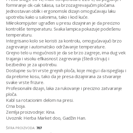
formiranje cik-cak talasa, sa brzozagrevajućim pločama.
Jednostavan oblik i ergonomski dizajn omogućavaju laku
upotrebu kako u salonima, tako i kod kuće.
Mikrokompjuter ugrađen u presu dizajniran je da precizno
kontroliše temperaturu. Svaka lampica pokazuje podešenu
temperaturu.
Integrisano kolo se koristi za kontrolu, omogućavajući brzo
zagrevanje i automatsko održavanje temperature.
Grejno telo u mogućnosti je da se brzo zagreje, ima dug vek
trajanja i visoku efikasnost zagrevanja (štedi struju) i
bezbedno je za upotrebu.
Dostupne su tri vrste grejnih ploča, koje mogu i da ispeglaju i
da prelome kosu, tako da je presa dizajnirana za stvaranje
svake vrste frizure.
Profesionalni dizajn, laka za rukovanje i precizno zatvaranje
ploča.
Kabl sa rotacionim delom na presi.
Crna boja.
Zemlja proizvodnje: Kina.
Uvoznik: Herba Market doo, Gadžin Han.
ŠIFRA PROIZVODA:
707