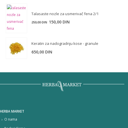
Talasaste nozle za usmerivač fena 2/1
150,00
DIN
250,00
DIN
Keratin za nadogradnju kose - granule
650,00
DIN
HERBA MARKET
O nama