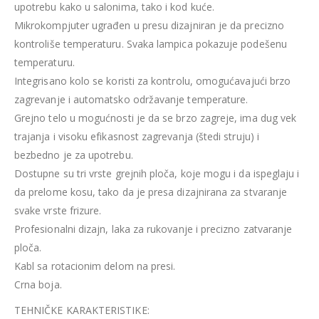
upotrebu kako u salonima, tako i kod kuće.
Mikrokompjuter ugrađen u presu dizajniran je da precizno
kontroliše temperaturu. Svaka lampica pokazuje podešenu
temperaturu.
Integrisano kolo se koristi za kontrolu, omogućavajući brzo
zagrevanje i automatsko održavanje temperature.
Grejno telo u mogućnosti je da se brzo zagreje, ima dug vek
trajanja i visoku efikasnost zagrevanja (štedi struju) i
bezbedno je za upotrebu.
Dostupne su tri vrste grejnih ploča, koje mogu i da ispeglaju i
da prelome kosu, tako da je presa dizajnirana za stvaranje
svake vrste frizure.
Profesionalni dizajn, laka za rukovanje i precizno zatvaranje
ploča.
Kabl sa rotacionim delom na presi.
Crna boja.
TEHNIČKE KARAKTERISTIKE: