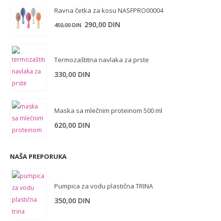
300,00 DIN.
Ravna četka za kosu NASFPRO00004
290,00
DIN
450,00
DIN
Termozaštitna navlaka za prste
330,00
DIN
Maska sa mlečnim proteinom 500 ml
620,00
DIN
NAŠA PREPORUKA
Pumpica za vodu plastična TRINA
350,00
DIN