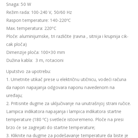
Snaga: 50 W
Režim rada: 100-240 V, 50/60 Hz
Raspon temperature: 140-220ºC
Max. temperatura: 220ºC
Ploče: aluminijumske, tri različite (ravna , sitnija i krupnija cik-
cak ploča)
Dimenzije ploča: 100×30 mm
Dužina kabla: 3 m, rotacioni
Uputstvo za upotrebu:
1. Umetnite utikač prese u električnu utičnicu, vodeći računa
da napon napajanja odgovara naponu navedenom na
uređaju;
2. Pritisnite dugme za uključivanje na unutrašnjoj strani ručice.
Lampica indikatora napajanja i lampica indikatora startne
temperature (180 ºC) svetleće istovremeno. Ploče na presi
brzo će se zagrejati do startne temperature;
3. Kliknite na dugme za podešavanje temperature da biste je