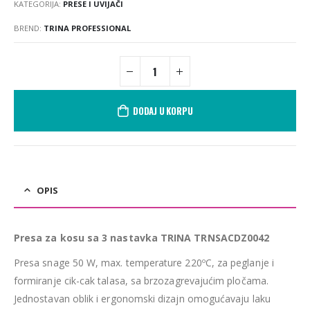
KATEGORIJA:
PRESE I UVIJAČI
BREND:
TRINA PROFESSIONAL
DODAJ U KORPU
OPIS
Presa za kosu sa 3 nastavka TRINA TRNSACDZ0042
Presa snage 50 W, max. temperature 220ºC, za peglanje i
formiranje cik-cak talasa, sa brzozagrevajućim pločama.
Jednostavan oblik i ergonomski dizajn omogućavaju laku