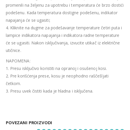
promenili na željenu za upotrebu i temperatura će brzo dostići
podešenu. Kada temperatura dostigne podešenu, indikator
napajanja će se ugasiti;
4. Kliknite na dugme za podešavanje temperature četiri puta i
lampice indikatora napajanja i indikatora radne temperature
će se ugasiti. Nakon isključivanja, izvucite utikač iz električne
utičnice.
NAPOMENA:
1. Presu isključivo koristiti na opranoj i osušenoj kosi.
2. Pre korišćenja prese, kosu je neophodno raščešljati
četkom.
3. Presu uvek čistiti kada je hladna i isključena.
POVEZANI PROIZVODI