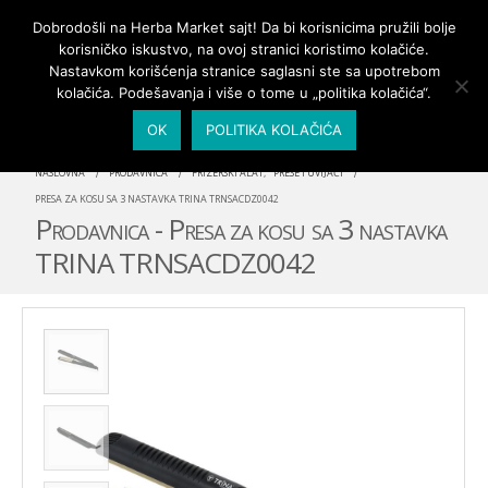
PRIJAVA/MOJ NALOG
Dobrodošli na Herba Market sajt! Da bi korisnicima pružili bolje
korisničko iskustvo, na ovoj stranici koristimo kolačiće.
Nastavkom korišćenja stranice saglasni ste sa upotrebom
kolačića. Podešavanja i više o tome u „politika kolačića“.
OK
POLITIKA KOLAČIĆA
NASLOVNA
PRODAVNICA
FRIZERSKI ALAT
,
PRESE I UVIJAČI
PRESA ZA KOSU SA 3 NASTAVKA TRINA TRNSACDZ0042
Prodavnica - Presa za kosu sa 3 nastavka
TRINA TRNSACDZ0042