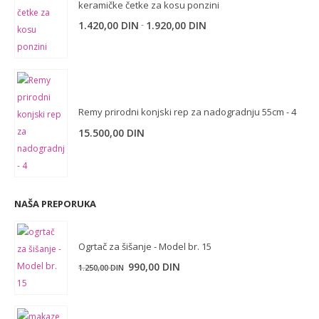
keramičke četke za kosu ponzini
-
1.420,00
DIN
1.920,00
DIN
Remy prirodni konjski rep za nadogradnju 55cm - 4
15.500,00
DIN
NAŠA PREPORUKA
Ogrtač za šišanje - Model br. 15
Originalna
Trenutna
990,00
DIN
1.250,00
DIN
cena
cena
je
je:
bila:
990,00 DIN.