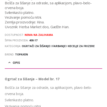
Bošča za šišanje za odrasle, sa aplikacijom, plavo-belo-
crvena boja.
Svilenkasto platno.
Vezivanje pomoću nitni.
Zemlja proizvodnje: Kina.
Uvoznik: Herba Market doo, Gadžin Han.
DOSTUPNOST:
NEMA NA ZALIHAMA
ŠIFRA PROIZVODA:
400-17
KATEGORIJA:
OGRTAČI ZA ŠIŠANJE I FARBANJE I KECELJE ZA FRIZERE
BREND:
TOPAXEN
OPIS
Ogrtač za šišanje – Model br. 17
Bošča za šišanje za odrasle, sa aplikacijom, plavo-belo-
crvena boja.
Svilenkasto platno.
Vezivanje pomoću nitni.