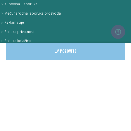
Kupovina i isporuka
Međunarodna isporuka prozvoda
Reklamacije
Politika privatnosti
Politika kolačića
POZOVITE
PRATITE NAS
onlineshop@herba-market.co.rs
018 210 843
© Copyright 2022. Herba Market. Sva prava zadržana