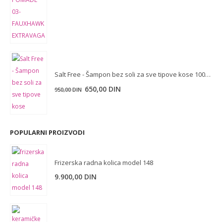
cena
cena
je
je:
bila:
380,00 DIN.
530,00 DIN.
Salt Free - Šampon bez soli za sve tipove kose 1000 ml
Originalna
Trenutna
650,00
DIN
950,00
DIN
cena
cena
je
je:
bila:
650,00 DIN.
POPULARNI PROIZVODI
950,00 DIN.
Frizerska radna kolica model 148
9.900,00
DIN