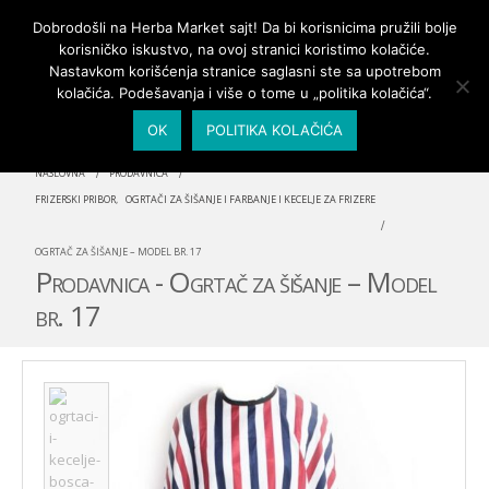
PRIJAVA/MOJ NALOG
Dobrodošli na Herba Market sajt! Da bi korisnicima pružili bolje
korisničko iskustvo, na ovoj stranici koristimo kolačiće.
Nastavkom korišćenja stranice saglasni ste sa upotrebom
kolačića. Podešavanja i više o tome u „politika kolačića“.
OK
POLITIKA KOLAČIĆA
NASLOVNA
PRODAVNICA
FRIZERSKI PRIBOR
,
OGRTAČI ZA ŠIŠANJE I FARBANJE I KECELJE ZA FRIZERE
OGRTAČ ZA ŠIŠANJE – MODEL BR. 17
Prodavnica - Ogrtač za šišanje – Model
br. 17