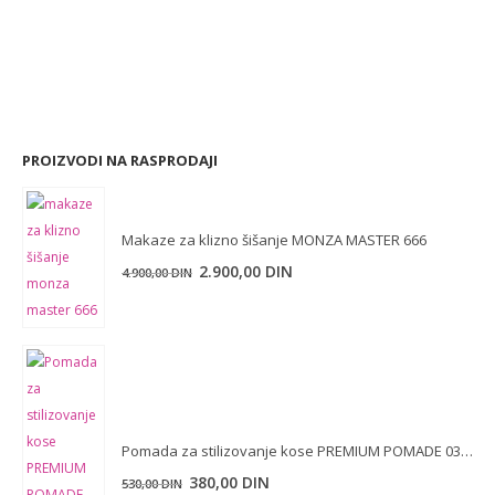
PROIZVODI NA RASPRODAJI
Makaze za klizno šišanje MONZA MASTER 666
Originalna
Trenutna
2.900,00
DIN
4.900,00
DIN
cena
cena
je
je:
bila:
2.900,00 DIN.
4.900,00 DIN.
Pomada za stilizovanje kose PREMIUM POMADE 03-FAUXHAWK EXTRAVAGANZA 150 ml
Originalna
Trenutna
380,00
DIN
530,00
DIN