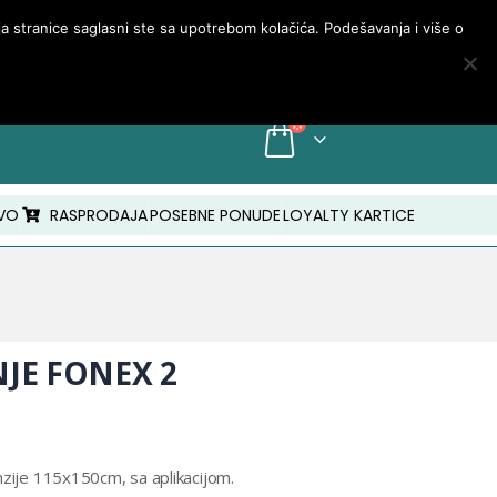
PRIJAVA/MOJ NALOG
nja stranice saglasni ste sa upotrebom kolačića. Podešavanja i više o
INFO: +381 18 210 843
VO
RASPRODAJA
POSEBNE PONUDE
LOYALTY KARTICE
NJE FONEX 2
nzije 115x150cm, sa aplikacijom.