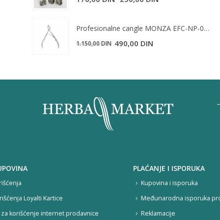
Profesionalne cangle MONZA EFC-NP-02 10.5cm
Originalna
Trenutna
490,00
DIN
1.150,00
DIN
cena
cena
je
je:
bila:
490,00 DIN.
1.150,00 DIN.
UPOVINA
PLAĆANJE I ISPORUKA
rišćenja
Kupovina i isporuka
rišćenja Loyalti Kartice
Međunarodna isporuka pr
za korišćenje internet prodavnice
Reklamacije