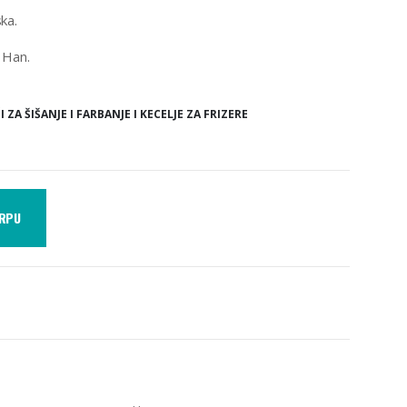
ka.
 Han.
 ZA ŠIŠANJE I FARBANJE I KECELJE ZA FRIZERE
ORPU