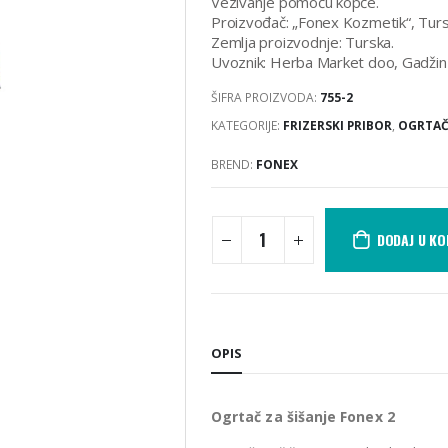
Vezivanje pomoću kopče.
Proizvođač: „Fonex Kozmetik“, Turs
Zemlja proizvodnje: Turska.
Uvoznik: Herba Market doo, Gadžin
ŠIFRA PROIZVODA:
755-2
KATEGORIJE:
FRIZERSKI PRIBOR
,
OGRTAČI
BREND:
FONEX
DODAJ U K
OPIS
Ogrtač za šišanje Fonex 2