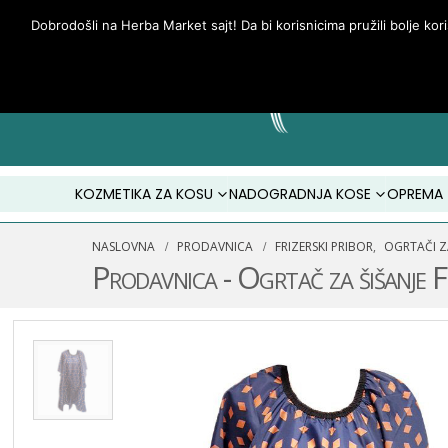
Dobrodošli na Herba Market sajt! Da bi korisnicima pružili bolje kor
KOZMETIKA ZA KOSU
NADOGRADNJA KOSE
OPREMA
NASLOVNA
PRODAVNICA
FRIZERSKI PRIBOR
,
OGRTAČI ZA
Prodavnica - Ogrtač za šišanje 