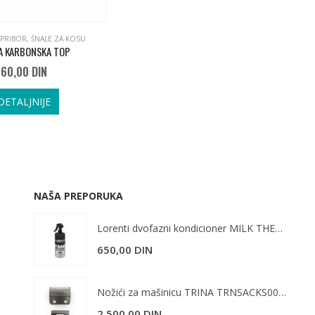
DAJA
 PRIBOR
,
ŠNALE ZA KOSU
A KARBONSKA TOP
60,00
DIN
DETALJNIJE
NAŠA PREPORUKA
Lorenti dvofazni kondicioner MILK THERAPY 400 ml
650,00
DIN
Nožići za mašinicu TRINA TRNSACKS0055
2.500,00
DIN