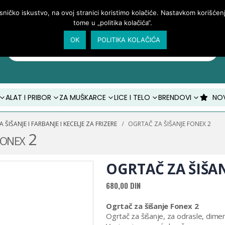
isničko iskustvo, na ovoj stranici koristimo kolačiće. Nastavkom korišće
tome u „politika kolačića“.
OK
POLITIKA KOLAČIĆA
Products
search
ALAT I PRIBOR
ZA MUŠKARCE
LICE I TELO
BRENDOVI
NO
 ŠIŠANJE I FARBANJE I KECELJE ZA FRIZERE
OGRTAČ ZA ŠIŠANJE FONEX 2
Fonex 2
OGRTAČ ZA ŠIŠA
680,00
DIN
Ogrtač za šišanje Fonex 2
Ogrtač za šišanje, za odrasle, dime