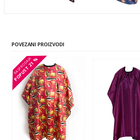
POVEZANI PROIZVODI
21 %
21 %
POPUST
POPUST