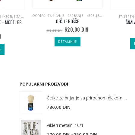
OGRTAČI ZA ŠIŠANJE I FARBANJE I KECELJE ZA FRIZERE
,
RASPRO
OGRTAČI ZA ŠIŠANJE I FARBANJE I KECELJE ZA FRIZERE
FRIZERSKI
DEČIJE BOŠČE
 – MODEL BR.
ŠNAL
620,00
DIN
890,00
DIN
N
DETALJNIJE
E
POPULARNI PROIZVODI
Četke za brijanje sa prirodnom dlakom 10777
780,00
DIN
Vikleri metalni 10/1
-
170,00
DIN
250,00
DIN