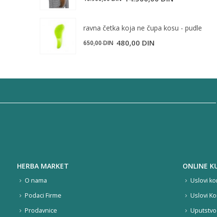
590,00 DIN.
cena
cena
je
je:
ravna četka koja ne čupa kosu - pudle
bila:
14.500,00 DIN.
480,00
DIN
650,00
DIN
16.900,00 DIN.
HERBA MARKET
ONLINE K
O nama
Uslovi ko
Podaci Firme
Uslovi Ko
Prodavnice
Uputstvo 