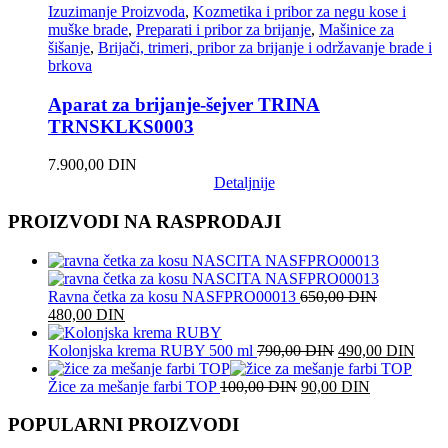
Izuzimanje Proizvoda
,
Kozmetika i pribor za negu kose i
muške brade
,
Preparati i pribor za brijanje
,
Mašinice za
šišanje
,
Brijači, trimeri, pribor za brijanje i održavanje brade i
brkova
Aparat za brijanje-šejver TRINA
TRNSKLKS0003
7.900,00
DIN
Detaljnije
PROIZVODI NA RASPRODAJI
Ravna četka za kosu NASFPRO00013
650,00
DIN
480,00
DIN
Originalna
Tren
Kolonjska krema RUBY 500 ml
790,00
DIN
490,00
DIN
cena
cena
je
je:
Žice za mešanje farbi TOP
100,00
DIN
90,00
DIN
bila:
490,
790,00 DIN.
POPULARNI PROIZVODI