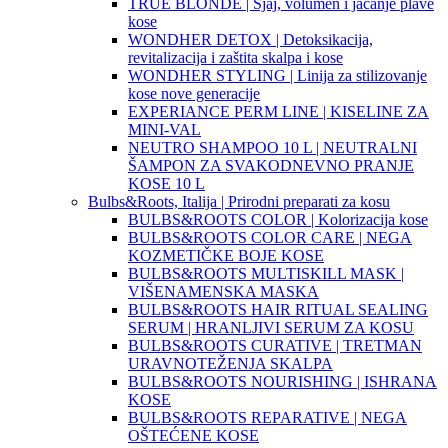
TRUE BLONDE | Sjaj, volumen i jačanje plave
kose
WONDHER DETOX | Detoksikacija,
revitalizacija i zaštita skalpa i kose
WONDHER STYLING | Linija za stilizovanje
kose nove generacije
EXPERIANCE PERM LINE | KISELINE ZA
MINI-VAL
NEUTRO SHAMPOO 10 L | NEUTRALNI
ŠAMPON ZA SVAKODNEVNO PRANJE
KOSE 10 L
Bulbs&Roots, Italija | Prirodni preparati za kosu
BULBS&ROOTS COLOR | Kolorizacija kose
BULBS&ROOTS COLOR CARE | NEGA
KOZMETIČKE BOJE KOSE
BULBS&ROOTS MULTISKILL MASK |
VIŠENAMENSKA MASKA
BULBS&ROOTS HAIR RITUAL SEALING
SERUM | HRANLJIVI SERUM ZA KOSU
BULBS&ROOTS CURATIVE | TRETMAN
URAVNOTEŽENJA SKALPA
BULBS&ROOTS NOURISHING | ISHRANA
KOSE
BULBS&ROOTS REPARATIVE | NEGA
OŠTEĆENE KOSE