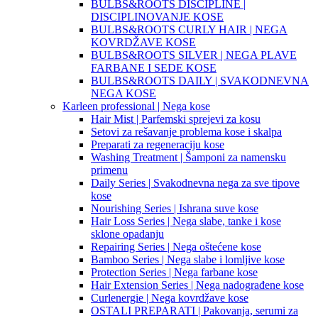
BULBS&ROOTS DISCIPLINE |
DISCIPLINOVANJE KOSE
BULBS&ROOTS CURLY HAIR | NEGA
KOVRDŽAVE KOSE
BULBS&ROOTS SILVER | NEGA PLAVE
FARBANE I SEDE KOSE
BULBS&ROOTS DAILY | SVAKODNEVNA
NEGA KOSE
Karleen professional | Nega kose
Hair Mist | Parfemski sprejevi za kosu
Setovi za rešavanje problema kose i skalpa
Preparati za regeneraciju kose
Washing Treatment | Šamponi za namensku
primenu
Daily Series | Svakodnevna nega za sve tipove
kose
Nourishing Series | Ishrana suve kose
Hair Loss Series | Nega slabe, tanke i kose
sklone opadanju
Repairing Series | Nega oštećene kose
Bamboo Series | Nega slabe i lomljive kose
Protection Series | Nega farbane kose
Hair Extension Series | Nega nadograđene kose
Curlenergie | Nega kovrdžave kose
OSTALI PREPARATI | Pakovanja, serumi za