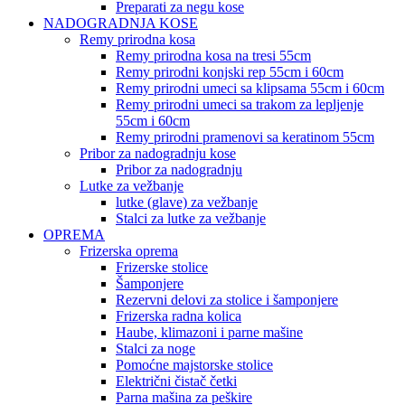
Preparati za negu kose
NADOGRADNJA KOSE
Remy prirodna kosa
Remy prirodna kosa na tresi 55cm
Remy prirodni konjski rep 55cm i 60cm
Remy prirodni umeci sa klipsama 55cm i 60cm
Remy prirodni umeci sa trakom za lepljenje
55cm i 60cm
Remy prirodni pramenovi sa keratinom 55cm
Pribor za nadogradnju kose
Pribor za nadogradnju
Lutke za vežbanje
lutke (glave) za vežbanje
Stalci za lutke za vežbanje
OPREMA
Frizerska oprema
Frizerske stolice
Šamponjere
Rezervni delovi za stolice i šamponjere
Frizerska radna kolica
Haube, klimazoni i parne mašine
Stalci za noge
Pomoćne majstorske stolice
Električni čistač četki
Parna mašina za peškire