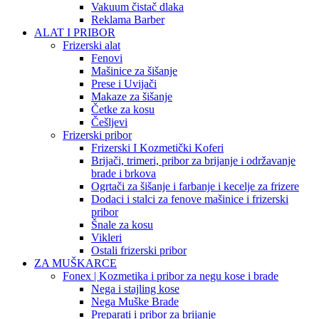
Vakuum čistač dlaka
Reklama Barber
ALAT I PRIBOR
Frizerski alat
Fenovi
Mašinice za šišanje
Prese i Uvijači
Makaze za šišanje
Četke za kosu
Češljevi
Frizerski pribor
Frizerski I Kozmetički Koferi
Brijači, trimeri, pribor za brijanje i održavanje
brade i brkova
Ogrtači za šišanje i farbanje i kecelje za frizere
Dodaci i stalci za fenove mašinice i frizerski
pribor
Šnale za kosu
Vikleri
Ostali frizerski pribor
ZA MUŠKARCE
Fonex | Kozmetika i pribor za negu kose i brade
Nega i stajling kose
Nega Muške Brade
Preparati i pribor za brijanje