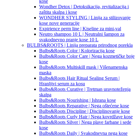
kose
Wondher Detox | Detoksikacija, revitalizacija i
zaštita skalpa i kose
WONDHER STYLING | Linija za stilizovanje
kose nove generacije
Expirience perm line | Kiseline za mini-val
Neutro shampoo 10 L | Neutralni šampon za
svakodnevno pranje kose 10 L
BULBS&ROOTS | Linija preparata prirodnog porekla
Bulbs&Roots Color | Kolorizacija kose
Bulbs&Roots Color Care | Nega kozmetičke boje
kose
Bulbs&Roots Multiskill mask | Višenamenska
maska
Bulbs&Roots Hair Ritual Sealing Serum |
Hranljivi serum za kosu
Bulbs&Roots Curative | Tretman uravnoteženja
skalpa
Bulbs&Roots Nourishing | Ishrana kose
Bulbs&Roots Reparative | Nega oštećene kose
Bulbs&Roots Discipline | Disciplinovanje kose
Bulbs&Roots Curly Hair | Nega kovrdžave kose
Bulbs&Roots Silver | Nega plave farbane i sede
kose
Bulbs&Roots Daily | Svakodnevna nega kose