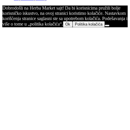
Dobrodošli na Herba Market sajt! Da bi korisnicima pružili bolje
korisničko iskustvo, na ovoj stranici koristimo kolačiće. Nastavkom
korišćenja stranice saglasni ste sa upotrebom kolačića. Podešavanja i
više o tome u „politika kolačića“.
Ok
Politika kolačića