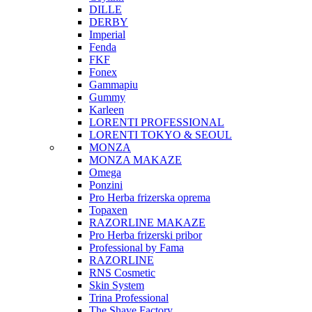
DILLE
DERBY
Imperial
Fenda
FKF
Fonex
Gammapiu
Gummy
Karleen
LORENTI PROFESSIONAL
LORENTI TOKYO & SEOUL
MONZA
MONZA MAKAZE
Omega
Ponzini
Pro Herba frizerska oprema
Topaxen
RAZORLINE MAKAZE
Pro Herba frizerski pribor
Professional by Fama
RAZORLINE
RNS Cosmetic
Skin System
Trina Professional
The Shave Factory