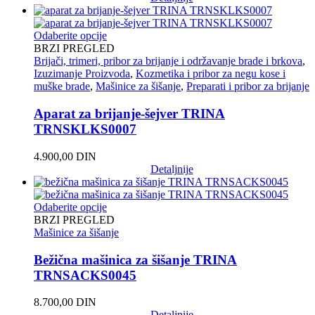
Odaberite opcije
BRZI PREGLED
Brijači, trimeri, pribor za brijanje i održavanje brade i brkova
,
Izuzimanje Proizvoda
,
Kozmetika i pribor za negu kose i
muške brade
,
Mašinice za šišanje
,
Preparati i pribor za brijanje
Aparat za brijanje-šejver TRINA
TRNSKLKS0007
4.900,00
DIN
Detaljnije
Odaberite opcije
BRZI PREGLED
Mašinice za šišanje
Bežična mašinica za šišanje TRINA
TRNSACKS0045
8.700,00
DIN
Detaljnije