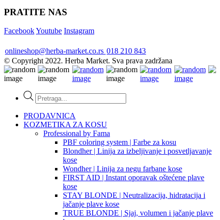
PRATITE NAS
Facebook
Youtube
Instagram
onlineshop@herba-market.co.rs
018 210 843
© Copyright 2022. Herba Market. Sva prava zadržana
Products
search
PRODAVNICA
KOZMETIKA ZA KOSU
Professional by Fama
PBF coloring system | Farbe za kosu
Blondher | Linija za izbeljivanje i posvetljavanje
kose
Wondher | Linija za negu farbane kose
FIRST AID | Instant oporavak oštećene plave
kose
STAY BLONDE | Neutralizacija, hidratacija i
jačanje plave kose
TRUE BLONDE | Sjaj, volumen i jačanje plave