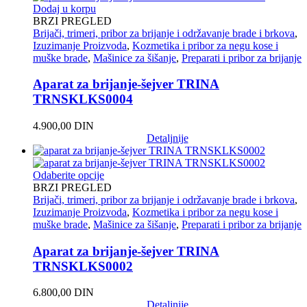
Dodaj u korpu
BRZI PREGLED
Brijači, trimeri, pribor za brijanje i održavanje brade i brkova
,
Izuzimanje Proizvoda
,
Kozmetika i pribor za negu kose i
muške brade
,
Mašinice za šišanje
,
Preparati i pribor za brijanje
Aparat za brijanje-šejver TRINA
TRNSKLKS0004
4.900,00
DIN
Detaljnije
Odaberite opcije
BRZI PREGLED
Brijači, trimeri, pribor za brijanje i održavanje brade i brkova
,
Izuzimanje Proizvoda
,
Kozmetika i pribor za negu kose i
muške brade
,
Mašinice za šišanje
,
Preparati i pribor za brijanje
Aparat za brijanje-šejver TRINA
TRNSKLKS0002
6.800,00
DIN
Detaljnije