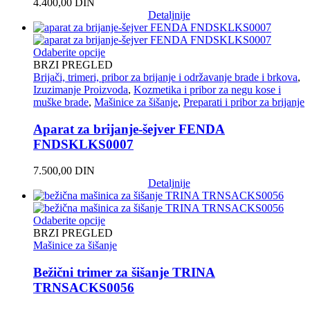
4.400,00
DIN
Detaljnije
Odaberite opcije
BRZI PREGLED
Brijači, trimeri, pribor za brijanje i održavanje brade i brkova
,
Izuzimanje Proizvoda
,
Kozmetika i pribor za negu kose i
muške brade
,
Mašinice za šišanje
,
Preparati i pribor za brijanje
Aparat za brijanje-šejver FENDA
FNDSKLKS0007
7.500,00
DIN
Detaljnije
Odaberite opcije
BRZI PREGLED
Mašinice za šišanje
Bežični trimer za šišanje TRINA
TRNSACKS0056