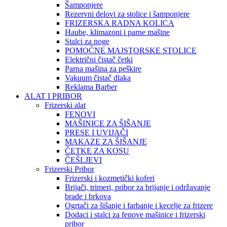
Šamponjere
Rezervni delovi za stolice i šamponjere
FRIZERSKA RADNA KOLICA
Haube, klimazoni i parne mašine
Stalci za noge
POMOĆNE MAJSTORSKE STOLICE
Električni čistač četki
Parna mašina za peškire
Vakuum čistač dlaka
Reklama Barber
ALAT I PRIBOR
Frizerski alat
FENOVI
MAŠINICE ZA ŠIŠANJE
PRESE I UVIJAČI
MAKAZE ZA ŠIŠANJE
ČETKE ZA KOSU
ČEŠLJEVI
Frizerski Pribor
Frizerski i kozmetički koferi
Brijači, trimeri, pribor za brijanje i održavanje
brade i brkova
Ogrtači za šišanje i farbanje i kecelje za frizere
Dodaci i stalci za fenove mašinice i frizerski
pribor