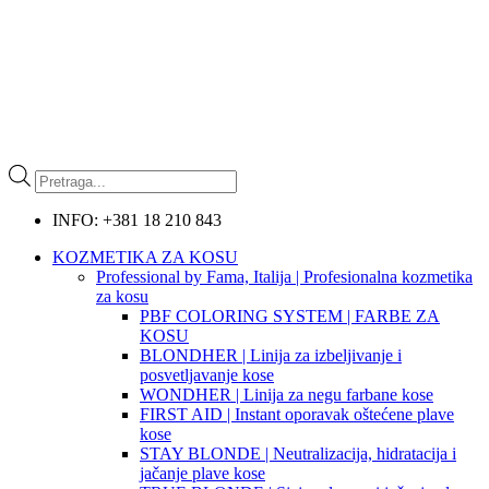
Products
search
INFO: +381 18 210 843
KOZMETIKA ZA KOSU
Professional by Fama, Italija | Profesionalna kozmetika
za kosu
PBF COLORING SYSTEM | FARBE ZA
KOSU
BLONDHER | Linija za izbeljivanje i
posvetljavanje kose
WONDHER | Linija za negu farbane kose
FIRST AID | Instant oporavak oštećene plave
kose
STAY BLONDE | Neutralizacija, hidratacija i
jačanje plave kose