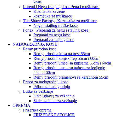
kosu
Lorenti | Nega i stajling kose žena i muškaraca
Kozmetika za žene
kozmetika za muškarce
The Shave Factory | Kozmetika za muškarce
Nega i stajling muške kose
Fonex | Preparati za negu i stajling kose
Preparati za negu kose
Preparati za stajling kose
NADOGRADNJA KOSE
Remy prirodna kosa
Remy prirodna kosa na tresi 55cm
Remy prirodni konjski rep 55cm i 60cm
Remy prirodni umeci sa klipsama 55cm i 60cm
Remy prirodni umeci sa trakom za lepljenje
55cm i 60cm
Remy prirodni pramenovi sa keratinom 55cm
Pribor za nadogradnju kose
Pribor za nadogradnju
Lutke za vežbanje
lutke (glave) za vežbanje
Stalci za lutke za vežbanje
OPREMA
Frizerska oprema
FRIZERSKE STOLICE