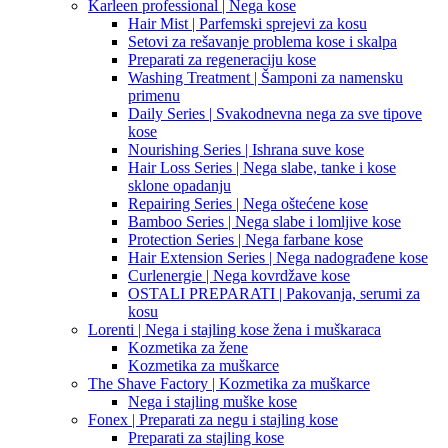
Karleen professional | Nega kose
Hair Mist | Parfemski sprejevi za kosu
Setovi za rešavanje problema kose i skalpa
Preparati za regeneraciju kose
Washing Treatment | Šamponi za namensku
primenu
Daily Series | Svakodnevna nega za sve tipove
kose
Nourishing Series | Ishrana suve kose
Hair Loss Series | Nega slabe, tanke i kose
sklone opadanju
Repairing Series | Nega oštećene kose
Bamboo Series | Nega slabe i lomljive kose
Protection Series | Nega farbane kose
Hair Extension Series | Nega nadograđene kose
Curlenergie | Nega kovrdžave kose
OSTALI PREPARATI | Pakovanja, serumi za
kosu
Lorenti | Nega i stajling kose žena i muškaraca
Kozmetika za žene
Kozmetika za muškarce
The Shave Factory | Kozmetika za muškarce
Nega i stajling muške kose
Fonex | Preparati za negu i stajling kose
Preparati za stajling kose