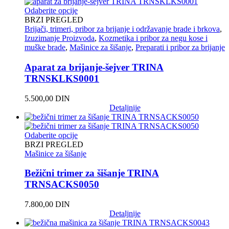
Odaberite opcije
BRZI PREGLED
Brijači, trimeri, pribor za brijanje i održavanje brade i brkova
,
Izuzimanje Proizvoda
,
Kozmetika i pribor za negu kose i
muške brade
,
Mašinice za šišanje
,
Preparati i pribor za brijanje
Aparat za brijanje-šejver TRINA
TRNSKLKS0001
5.500,00
DIN
Detaljnije
Odaberite opcije
BRZI PREGLED
Mašinice za šišanje
Bežični trimer za šišanje TRINA
TRNSACKS0050
7.800,00
DIN
Detaljnije