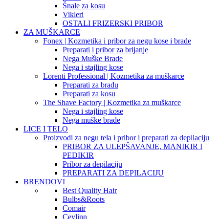
Šnale za kosu
Vikleri
OSTALI FRIZERSKI PRIBOR
ZA MUŠKARCE
Fonex | Kozmetika i pribor za negu kose i brade
Preparati i pribor za brijanje
Nega Muške Brade
Nega i stajling kose
Lorenti Professional | Kozmetika za muškarce
Preparati za bradu
Preparati za kosu
The Shave Factory | Kozmetika za muškarce
Nega i stajling kose
Nega muške brade
LICE I TELO
Proizvodi za negu tela i pribor i preparati za depilaciju
PRIBOR ZA ULEPŠAVANJE, MANIKIR I
PEDIKIR
Pribor za depilaciju
PREPARATI ZA DEPILACIJU
BRENDOVI
Best Quality Hair
Bulbs&Roots
Comair
Ceylinn