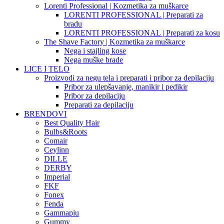
Lorenti Professional | Kozmetika za muškarce
LORENTI PROFESSIONAL | Preparati za
bradu
LORENTI PROFESSIONAL | Preparati za kosu
The Shave Factory | Kozmetika za muškarce
Nega i stajling kose
Nega muške brade
LICE I TELO
Proizvodi za negu tela i preparati i pribor za depilaciju
Pribor za ulepšavanje, manikir i pedikir
Pribor za depilaciju
Preparati za depilaciju
BRENDOVI
Best Quality Hair
Bulbs&Roots
Comair
Ceylinn
DILLE
DERBY
Imperial
FKF
Fonex
Fenda
Gammapiu
Gummy