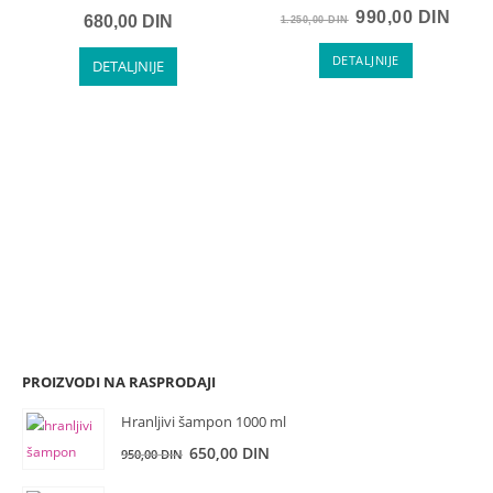
990,00
DIN
680,00
DIN
1.250,00
DIN
DETALJNIJE
DETALJNIJE
PROIZVODI NA RASPRODAJI
Hranljivi šampon 1000 ml
Originalna
Trenutna
650,00
DIN
950,00
DIN
cena
cena