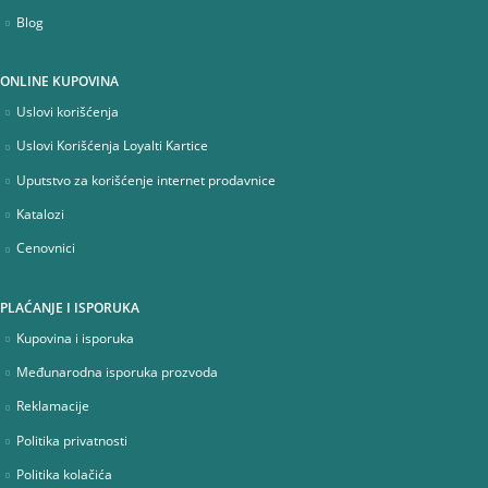
Blog
ONLINE KUPOVINA
Uslovi korišćenja
Uslovi Korišćenja Loyalti Kartice
Uputstvo za korišćenje internet prodavnice
Katalozi
Cenovnici
PLAĆANJE I ISPORUKA
Kupovina i isporuka
Međunarodna isporuka prozvoda
Reklamacije
Politika privatnosti
Politika kolačića