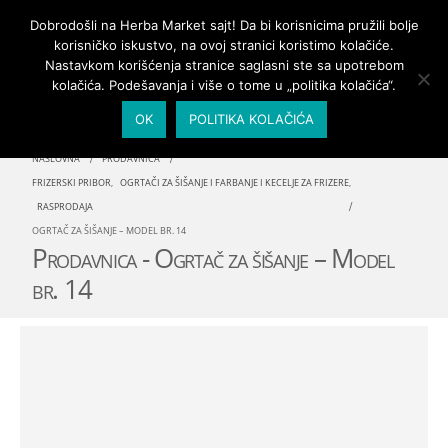
PRIJAVA/MOJ NALOG
Dobrodošli na Herba Market sajt! Da bi korisnicima pružili bolje
korisničko iskustvo, na ovoj stranici koristimo kolačiće.
Nastavkom korišćenja stranice saglasni ste sa upotrebom
kolačića. Podešavanja i više o tome u „politika kolačića“.
OK
POLITIKA KOLAČIĆA
NASLOVNA
PRODAVNICA
FRIZERSKI PRIBOR
,
OGRTAČI ZA ŠIŠANJE I FARBANJE I KECELJE ZA FRIZERE
,
RASPRODAJA
OGRTAČ ZA ŠIŠANJE – MODEL BR. 14
Prodavnica - Ogrtač za šišanje – Model
br. 14