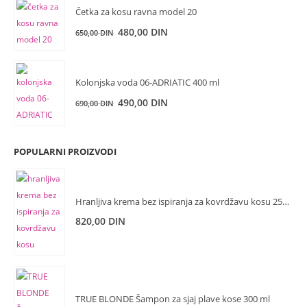
je
je:
Četka za kosu ravna model 20
bila:
650,00 DIN.
Originalna
Trenutna
480,00
DIN
650,00
DIN
950,00 DIN.
cena
cena
je
je:
bila:
480,00 DIN.
Kolonjska voda 06-ADRIATIC 400 ml
650,00 DIN.
Originalna
Trenutna
490,00
DIN
690,00
DIN
cena
cena
je
je:
bila:
490,00 DIN.
POPULARNI PROIZVODI
690,00 DIN.
Hranljiva krema bez ispiranja za kovrdžavu kosu 250 ml
820,00
DIN
TRUE BLONDE Šampon za sjaj plave kose 300 ml