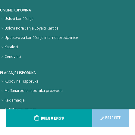
ONLINE KUPOVINA
Uslovi korišćenja
Uslovi Korišćenja Loyalti Kartice
Uputstvo za korišćenje internet prodavnice
Katalozi
Cenovnici
PLAĆANJE I ISPORUKA
Kupovina i isporuka
Međunarodna isporuka prozvoda
Reklamacije
Politika privatnosti
POZOVITE
DODAJ U KORPU
Politika kolačića