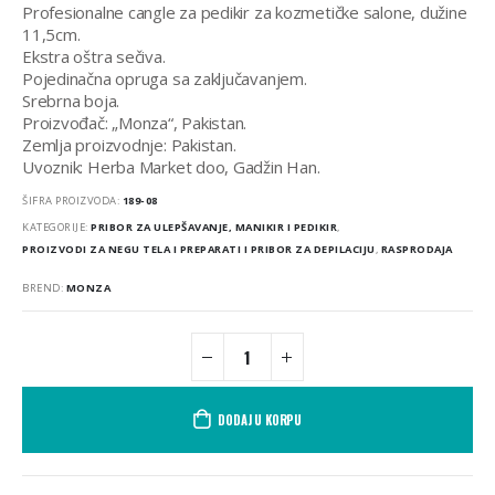
bila:
490,00 DIN.
Profesionalne cangle za pedikir za kozmetičke salone, dužine
1.150,00 DIN.
11,5cm.
Ekstra oštra sečiva.
Pojedinačna opruga sa zaključavanjem.
Srebrna boja.
Proizvođač: „Monza“, Pakistan.
Zemlja proizvodnje: Pakistan.
Uvoznik: Herba Market doo, Gadžin Han.
ŠIFRA PROIZVODA:
189-08
KATEGORIJE:
PRIBOR ZA ULEPŠAVANJE, MANIKIR I PEDIKIR
,
PROIZVODI ZA NEGU TELA I PREPARATI I PRIBOR ZA DEPILACIJU
,
RASPRODAJA
BREND:
MONZA
DODAJ U KORPU