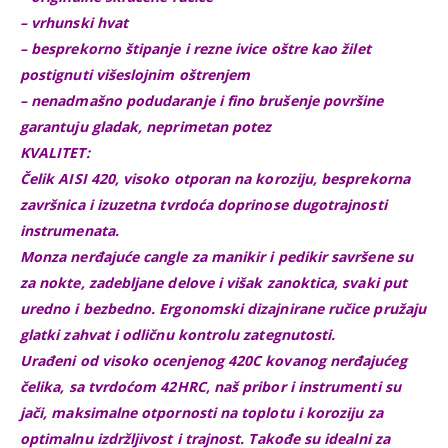
– vrhunski hvat
– besprekorno štipanje i rezne ivice oštre kao žilet
postignuti višeslojnim oštrenjem
– nenadmašno podudaranje i fino brušenje površine
garantuju gladak, neprimetan potez
KVALITET:
Čelik AISI 420, visoko otporan na koroziju, besprekorna
završnica i izuzetna tvrdoća doprinose dugotrajnosti
instrumenata.
Monza nerđajuće cangle za manikir i pedikir savršene su
za nokte, zadebljane delove i višak zanoktica, svaki put
uredno i bezbedno. Ergonomski dizajnirane ručice pružaju
glatki zahvat i odličnu kontrolu zategnutosti.
Urađeni od visoko ocenjenog 420C kovanog nerđajućeg
čelika, sa tvrdoćom 42HRC, naš pribor i instrumenti su
jači, maksimalne otpornosti na toplotu i koroziju za
optimalnu izdržljivost i trajnost. Takođe su idealni za