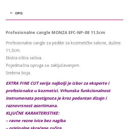
OPIS
Profesionalne cangle MONZA EFC-NP-08 11.5cm
Profesionalne cangle za pedikir za kozmetičke salone, dužine
11,5cm.
Ekstra oštra sečiva.
Pojedinačna opruga sa zaključavanjem.
Srebrna boja.
EXTRA FINE CUT serija najbolji je izbor za eksperte i
profesionalce u kozmetici. Vrhunska funkcionalnost
instrumenata postignuta je kroz pedantan dizajn i
raznovrsnost asortimana.
KLJUČNE KARAKTERISTIKE:
– ravne rezne ivice bez nagiba
– originalne skraćene ručice