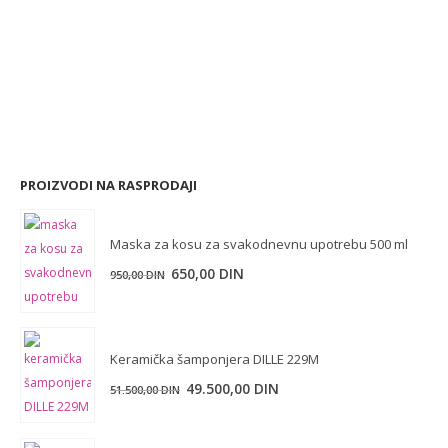
PROIZVODI NA RASPRODAJI
Maska za kosu za svakodnevnu upotrebu 500 ml
Originalna
Trenutna
650,00
DIN
950,00
DIN
cena
cena
je
je:
bila:
650,00 DIN.
Keramička šamponjera DILLE 229M
950,00 DIN.
49.500,00
DIN
51.500,00
DIN