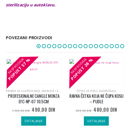
sterilizaciju u autoklavu.
POVEZANI PROIZVODI
57 %
57 %
26 %
26 %
POPUST
POPUST
POPUST
POPUST
PRIBOR ZA ULEPŠAVANJE, MANIKIR I PEDIKIR
,
PROIZVODI ZA NEGU TELA I PREPARATI I PRI
ČETKE ZA KOSU
,
RASPRODAJA
PROFESIONALNE CANGLE MONZA
RAVNA ČETKA KOJA NE ČUPA KOSU
EFC-NP-07 10.5CM
– PUDLE
enutna
Originalna
Trenutna
490,00
DIN
480,00
DIN
1.150,00
DIN
650,00
DIN
na
cena
cena
je
je:
DETALJNIJE
DETALJNIJE
RASPRODAJA
900,00 DIN.
bila:
490,00 DIN.
1.150,00 DIN.