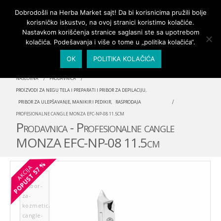
PRIJAVA/MOJ NALOG
Dobrodošli na Herba Market sajt! Da bi korisnicima pružili bolje
korisničko iskustvo, na ovoj stranici koristimo kolačiće.
Nastavkom korišćenja stranice saglasni ste sa upotrebom
kolačića. Podešavanja i više o tome u „politika kolačića“.
OK
POLITIKA KOLAČIĆA
NASLOVNA
PRODAVNICA
PROIZVODI ZA NEGU TELA I PREPARATI I PRIBOR ZA DEPILACIJU
,
PRIBOR ZA ULEPŠAVANJE, MANIKIR I PEDIKIR
,
RASPRODAJA
PROFESIONALNE CANGLE MONZA EFC-NP-08 11.5CM
Prodavnica - Profesionalne cangle
MONZA EFC-NP-08 11.5cm
57 %
AKCIJA
POPUST