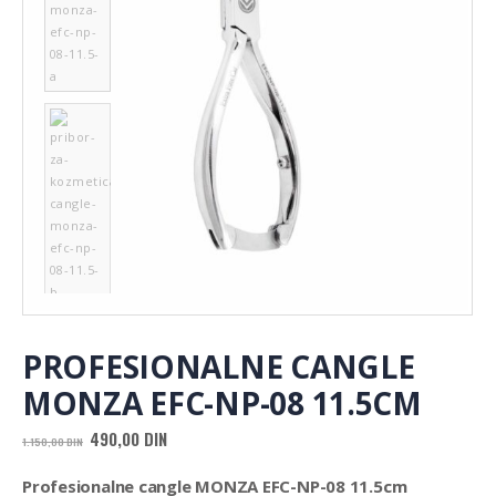
PROFESIONALNE CANGLE
MONZA EFC-NP-08 11.5CM
Originalna
Trenutna
490,00
DIN
1.150,00
DIN
cena
cena
je
je:
Profesionalne cangle MONZA EFC-NP-08 11.5cm