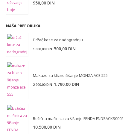
950,00
DIN
NAŠA PREPORUKA
Držač kose za nadogradnju
Originalna
Trenutna
500,00
DIN
1.800,00
DIN
cena
cena
je
je:
bila:
500,00 DIN.
Makaze za klizno šišanje MONZA ACE 555
1.800,00 DIN.
Originalna
Trenutna
1.790,00
DIN
2.900,00
DIN
cena
cena
je
je:
bila:
1.790,00 DIN.
2.900,00 DIN.
Bežična mašinica za šišanje FENDA FNDSACKS0002
10.500,00
DIN