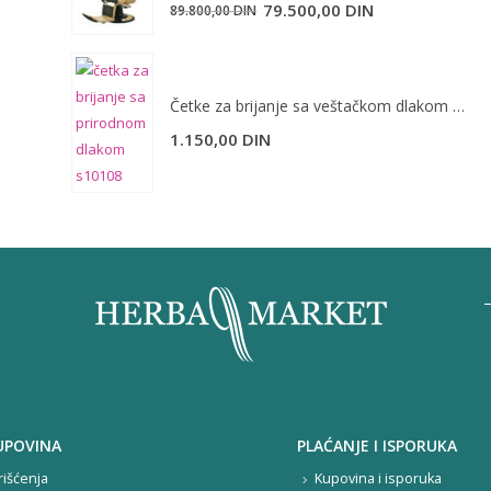
Originalna
Trenutna
79.500,00
DIN
89.800,00
DIN
cena
cena
je
je:
bila:
79.500,00 DIN.
Četke za brijanje sa veštačkom dlakom S10108
89.800,00 DIN.
1.150,00
DIN
UPOVINA
PLAĆANJE I ISPORUKA
rišćenja
Kupovina i isporuka