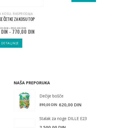
530,00 DIN.
A KOSU
,
RASPRODAJA
E ČETKE ZA KOSU TOP
,00
DIN
-
950,00
DIN
0
DIN
-
770,00
DIN
DETALJNIJE
NAŠA PREPORUKA
Dečije bošče
620,00
DIN
890,00
DIN
Stalak za noge DILLE E23
2.500,00
DIN