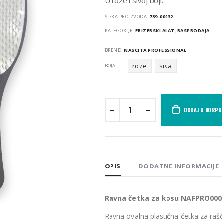
U roze i sivoj boji.
ŠIFRA PROIZVODA:
739-00032
KATEGORIJE:
FRIZERSKI ALAT
,
RASPRODAJA
BREND:
NASCITA PROFESSIONAL
roze
siva
BOJA:
DODAJ U KORPU
OPIS
DODATNE INFORMACIJE
Ravna četka za kosu NAFPRO000
Ravna ovalna plastična četka za raš