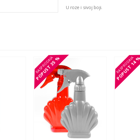
U roze i sivoj boji.
35 %
35 %
14 
14 
POPUST
POPUST
POPUST
POPUST