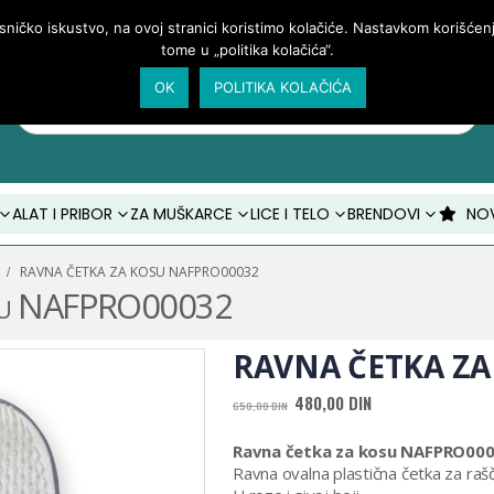
isničko iskustvo, na ovoj stranici koristimo kolačiće. Nastavkom korišće
tome u „politika kolačića“.
OK
POLITIKA KOLAČIĆA
Products
search
ALAT I PRIBOR
ZA MUŠKARCE
LICE I TELO
BRENDOVI
NO
RAVNA ČETKA ZA KOSU NAFPRO00032
 kosu NAFPRO00032
RAVNA ČETKA ZA
480,00
DIN
650,00
DIN
Ravna četka za kosu NAFPRO00
Ravna ovalna plastična četka za raš