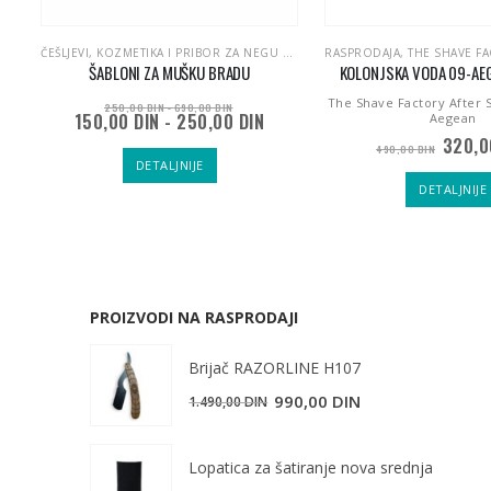
HAIR SERUM SERIES | SERUMI ZA ISHRANU KOSE
ČEŠLJEVI
,
LORENTI TOKIO&SEOUL | NEGA KOSE
,
KOZMETIKA I PRIBOR ZA NEGU KOSE I MUŠKE BRADE
,
RASPRODAJA
RASPRODAJA
,
THE SHAVE FACTORY | K
,
NEGA MUŠK
OM
ŠABLONI ZA MUŠKU BRADU
KOLONJSKA VODA 09-AE
The Shave Factory After 
250,00
DIN
-
690,00
DIN
150,00
DIN
-
250,00
DIN
Aegean
m
Origin
320,
utna
490,00
DIN
cena
a
DETALJNIJE
je
DETALJNIJE
bila:
00 DIN.
490,0
PROIZVODI NA RASPRODAJI
Brijač RAZORLINE H107
Originalna
Trenutna
990,00
DIN
1.490,00
DIN
cena
cena
je
je:
Lopatica za šatiranje nova srednja
bila:
990,00 DIN.