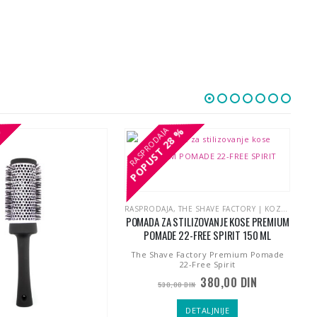
%
%
28 %
28 %
POPUST
POPUST
P
P
RASPRODAJA
,
THE SHAVE FACTORY | KOZMETIKA ZA MUŠKARCE
POMADA ZA STILIZOVANJE KOSE PREMIUM
POMADE 22-FREE SPIRIT 150 ML
The Shave Factory Premium Pomade
22-Free Spirit
Originalna
Trenutna
380,00
DIN
530,00
DIN
cena
cena
je
je:
DETALJNIJE
bila:
380,00 DIN.