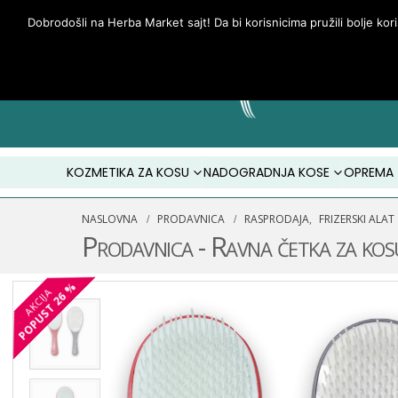
Dobrodošli na Herba Market sajt! Da bi korisnicima pružili bolje kor
KOZMETIKA ZA KOSU
NADOGRADNJA KOSE
OPREMA
NASLOVNA
PRODAVNICA
RASPRODAJA
,
FRIZERSKI ALAT
Prodavnica - Ravna četka za
26 %
AKCIJA
POPUST