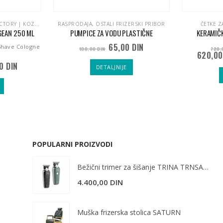
OZMETIKA ZA MUŠKARCE
E BRADE
,
RASPRODAJA
RASPRODAJA
,
,
OSTALI FRIZERSKI PRIBOR
THE SHAVE FACTORY | NEGA MUŠKE BRADE
ČETKE Z
GEAN 250 ML
PUMPICE ZA VODU PLASTIČNE
KERAMIČK
65,00
DIN
Shave Cologne
100,00
DIN
720
620,0
alna
Trenutna
00
DIN
DETALJNIJE
cena
je:
320,00 DIN.
0 DIN.
POPULARNI PROIZVODI
Bežični trimer za šišanje TRINA TRNSACKS0076
4.400,00
DIN
Muška frizerska stolica SATURN