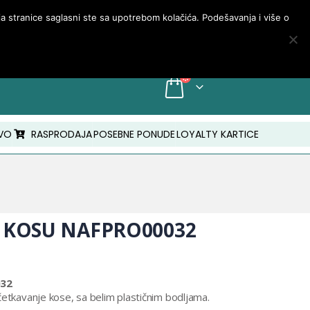
PRIJAVA/MOJ NALOG
nja stranice saglasni ste sa upotrebom kolačića. Podešavanja i više o
INFO: +381 18 210 843
VO
RASPRODAJA
POSEBNE PONUDE
LOYALTY KARTICE
 KOSU NAFPRO00032
032
četkavanje kose, sa belim plastičnim bodljama.